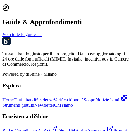
Guide & Approfondimenti
Vedi tutte le guide →
Trova il bando giusto per il tuo progetto. Database aggiornato ogni
24 ore dalle fonti ufficiali (MIMIT, Invitalia, incentivi.gov.it, Camere
di Commercio, Regioni).
Powered by
diShine
· Milano
Esplora
Home
Tutti i bandi
Scadenze
Verifica idoneità
Scopri
Notizie bandi
Strumenti gratuiti
Newsletter
Chi siamo
Ecosistema diShine
Radar Compliance AI Act
Digital Maturity Scorecard
Prompt