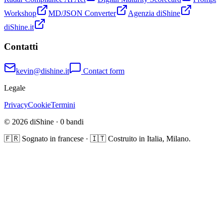
Workshop
MD/JSON Converter
Agenzia diShine
diShine.it
Contatti
kevin@dishine.it
Contact form
Legale
Privacy
Cookie
Termini
© 2026 diShine ·
0
bandi
🇫🇷 Sognato in francese · 🇮🇹 Costruito in Italia, Milano.