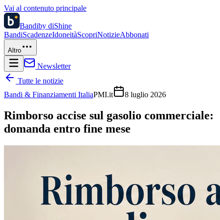
Vai al contenuto principale
Bandi
by diShine
Bandi
Scadenze
Idoneità
Scopri
Notizie
Abbonati
Altro
Newsletter
Tutte le notizie
Bandi & Finanziamenti Italia
PMI.it
8 luglio 2026
Rimborso accise sul gasolio commerciale:
domanda entro fine mese