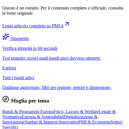
Questo è un estratto. Per il contenuto completo e ufficiale, consulta
la fonte originale.
Leggi articolo completo su
PMI.it
Strumento
Verifica idoneità in 60 secondi
Test gratuito: scopri quali bandi puoi davvero ottenere.
Esplora
Tutti i bandi attivi
Database aggiornato, filtri per regione, settore e dimensione.
Sfoglia per tema
Bandi & Programmi Europa
Fisco, Lavoro & Welfare
Legale &
Normativa
Energia & Sostenibilità
Digitalizzazione &
Innovazione
Startup & Imprese Innovative
PMI & Economia
Settori
Specifici