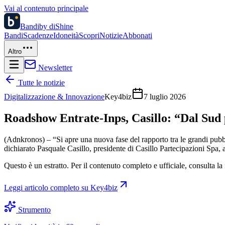
Vai al contenuto principale
Bandi
by diShine
Bandi
Scadenze
Idoneità
Scopri
Notizie
Abbonati
Altro
Newsletter
Tutte le notizie
Digitalizzazione & Innovazione
Key4biz
7 luglio 2026
Roadshow Entrate-Inps, Casillo: “Dal Sud p
(Adnkronos) – “Si apre una nuova fase del rapporto tra le grandi pubbli
dichiarato Pasquale Casillo, presidente di Casillo Partecipazioni Spa,
Questo è un estratto. Per il contenuto completo e ufficiale, consulta la 
Leggi articolo completo su
Key4biz
Strumento