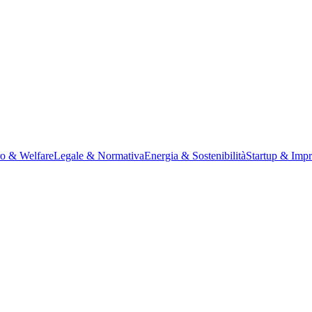
ro & Welfare
Legale & Normativa
Energia & Sostenibilità
Startup & Impr