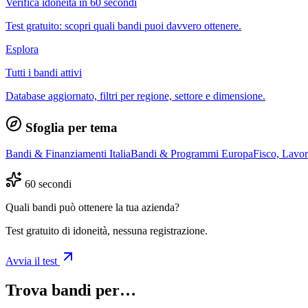
Verifica idoneità in 60 secondi
Test gratuito: scopri quali bandi puoi davvero ottenere.
Esplora
Tutti i bandi attivi
Database aggiornato, filtri per regione, settore e dimensione.
Sfoglia per tema
Bandi & Finanziamenti Italia
Bandi & Programmi Europa
Fisco, Lavo
60 secondi
Quali bandi può ottenere la tua azienda?
Test gratuito di idoneità, nessuna registrazione.
Avvia il test
Trova bandi per…