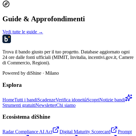
Guide & Approfondimenti
Vedi tutte le guide →
Trova il bando giusto per il tuo progetto. Database aggiornato ogni
24 ore dalle fonti ufficiali (MIMIT, Invitalia, incentivi.gov.it, Camere
di Commercio, Regioni).
Powered by
diShine
· Milano
Esplora
Home
Tutti i bandi
Scadenze
Verifica idoneità
Scopri
Notizie bandi
Strumenti gratuiti
Newsletter
Chi siamo
Ecosistema diShine
Radar Compliance AI Act
Digital Maturity Scorecard
Prompt