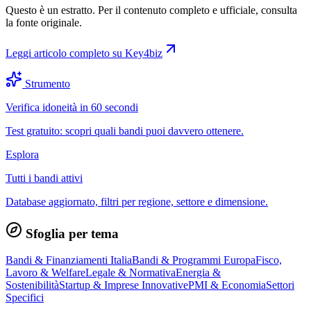
Questo è un estratto. Per il contenuto completo e ufficiale, consulta
la fonte originale.
Leggi articolo completo su
Key4biz
Strumento
Verifica idoneità in 60 secondi
Test gratuito: scopri quali bandi puoi davvero ottenere.
Esplora
Tutti i bandi attivi
Database aggiornato, filtri per regione, settore e dimensione.
Sfoglia per tema
Bandi & Finanziamenti Italia
Bandi & Programmi Europa
Fisco,
Lavoro & Welfare
Legale & Normativa
Energia &
Sostenibilità
Startup & Imprese Innovative
PMI & Economia
Settori
Specifici