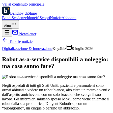
Vai al contenuto principale
Bandi
by diShine
Bandi
Scadenze
Idoneità
Scopri
Notizie
Abbonati
Altro
Newsletter
Tutte le notizie
Digitalizzazione & Innovazione
Key4biz
9 luglio 2026
Robot as-a-service disponibili a noleggio:
ma cosa sanno fare?
Negli ospedali di tutti gli Stati Uniti, pazienti e personale si sono
ormai abituati a vedere un robot bianco, alto circa un metro e venti e
dall’aspetto amichevole, con un solo braccio, che svolge il suo
lavoro. Gli infermieri salutano spesso Moxi, come viene chiamato il
robot dalla sua produttrice, Diligent Robotics , con un
“buongiorno”, un cinque o persino un abbraccio.