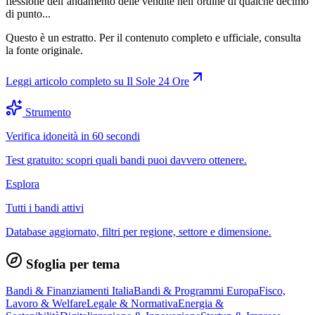
flessione dell’andamento delle vendite nell’ordine di qualche decimo
di punto...
Questo è un estratto. Per il contenuto completo e ufficiale, consulta
la fonte originale.
Leggi articolo completo su
Il Sole 24 Ore
Strumento
Verifica idoneità in 60 secondi
Test gratuito: scopri quali bandi puoi davvero ottenere.
Esplora
Tutti i bandi attivi
Database aggiornato, filtri per regione, settore e dimensione.
Sfoglia per tema
Bandi & Finanziamenti Italia
Bandi & Programmi Europa
Fisco,
Lavoro & Welfare
Legale & Normativa
Energia &