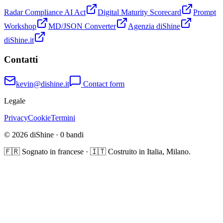
Radar Compliance AI Act
Digital Maturity Scorecard
Prompt
Workshop
MD/JSON Converter
Agenzia diShine
diShine.it
Contatti
kevin@dishine.it
Contact form
Legale
Privacy
Cookie
Termini
© 2026 diShine ·
0
bandi
🇫🇷 Sognato in francese · 🇮🇹 Costruito in Italia, Milano.