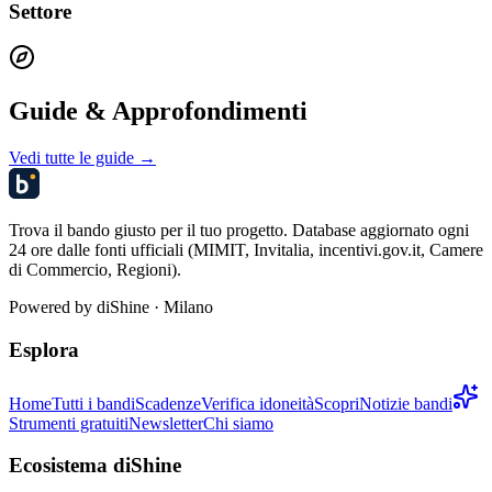
Settore
Guide & Approfondimenti
Vedi tutte le guide →
Trova il bando giusto per il tuo progetto. Database aggiornato ogni
24 ore dalle fonti ufficiali (MIMIT, Invitalia, incentivi.gov.it, Camere
di Commercio, Regioni).
Powered by
diShine
· Milano
Esplora
Home
Tutti i bandi
Scadenze
Verifica idoneità
Scopri
Notizie bandi
Strumenti gratuiti
Newsletter
Chi siamo
Ecosistema diShine