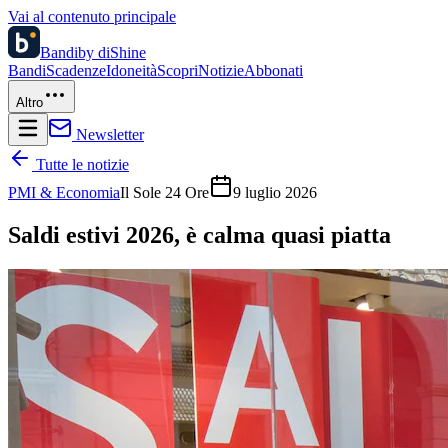
Vai al contenuto principale
Bandi
by diShine
Bandi
Scadenze
Idoneità
Scopri
Notizie
Abbonati
Altro
Newsletter
Tutte le notizie
PMI & Economia
Il Sole 24 Ore
9 luglio 2026
Saldi estivi 2026, è calma quasi piatta