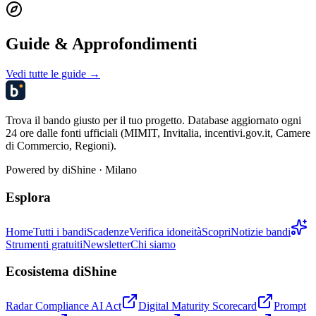
Guide & Approfondimenti
Vedi tutte le guide →
Trova il bando giusto per il tuo progetto. Database aggiornato ogni
24 ore dalle fonti ufficiali (MIMIT, Invitalia, incentivi.gov.it, Camere
di Commercio, Regioni).
Powered by
diShine
· Milano
Esplora
Home
Tutti i bandi
Scadenze
Verifica idoneità
Scopri
Notizie bandi
Strumenti gratuiti
Newsletter
Chi siamo
Ecosistema diShine
Radar Compliance AI Act
Digital Maturity Scorecard
Prompt