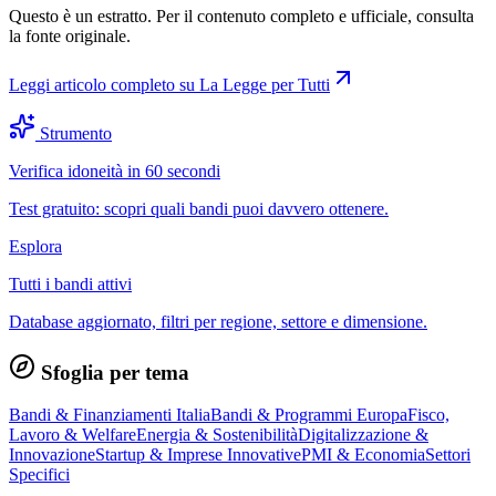
Questo è un estratto. Per il contenuto completo e ufficiale, consulta
la fonte originale.
Leggi articolo completo su
La Legge per Tutti
Strumento
Verifica idoneità in 60 secondi
Test gratuito: scopri quali bandi puoi davvero ottenere.
Esplora
Tutti i bandi attivi
Database aggiornato, filtri per regione, settore e dimensione.
Sfoglia per tema
Bandi & Finanziamenti Italia
Bandi & Programmi Europa
Fisco,
Lavoro & Welfare
Energia & Sostenibilità
Digitalizzazione &
Innovazione
Startup & Imprese Innovative
PMI & Economia
Settori
Specifici