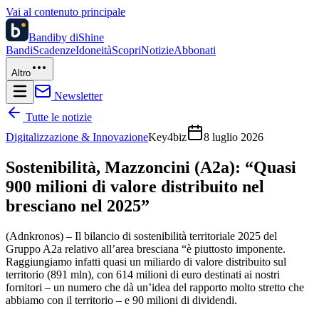
Vai al contenuto principale
Bandi
by diShine
Bandi
Scadenze
Idoneità
Scopri
Notizie
Abbonati
Altro
Newsletter
Tutte le notizie
Digitalizzazione & Innovazione
Key4biz
8 luglio 2026
Sostenibilità, Mazzoncini (A2a): “Quasi
900 milioni di valore distribuito nel
bresciano nel 2025”
(Adnkronos) – Il bilancio di sostenibilità territoriale 2025 del
Gruppo A2a relativo all’area bresciana “è piuttosto imponente.
Raggiungiamo infatti quasi un miliardo di valore distribuito sul
territorio (891 mln), con 614 milioni di euro destinati ai nostri
fornitori – un numero che dà un’idea del rapporto molto stretto che
abbiamo con il territorio – e 90 milioni di dividendi.