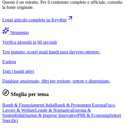
Questo è un estratto. Per il contenuto completo e ufficiale, consulta
la fonte originale.
Leggi articolo completo su
Key4biz
Strumento
Verifica idoneità in 60 secondi
Test gratuito: scopri quali bandi puoi davvero ottenere.
Esplora
Tutti i bandi attivi
Database aggiornato, filtri per regione, settore e dimensione.
Sfoglia per tema
Bandi & Finanziamenti Italia
Bandi & Programmi Europa
Fisco,
Lavoro & Welfare
Legale & Normativa
Energia &
Sostenibilità
Startup & Imprese Innovative
PMI & Economia
Settori
Specifici