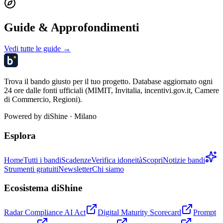
Guide & Approfondimenti
Vedi tutte le guide →
Trova il bando giusto per il tuo progetto. Database aggiornato ogni
24 ore dalle fonti ufficiali (MIMIT, Invitalia, incentivi.gov.it, Camere
di Commercio, Regioni).
Powered by
diShine
· Milano
Esplora
Home
Tutti i bandi
Scadenze
Verifica idoneità
Scopri
Notizie bandi
Strumenti gratuiti
Newsletter
Chi siamo
Ecosistema diShine
Radar Compliance AI Act
Digital Maturity Scorecard
Prompt