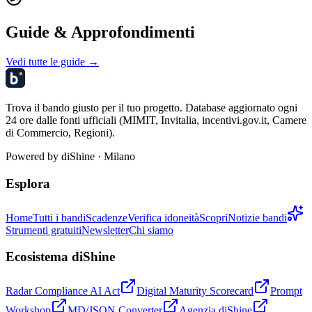
Guide & Approfondimenti
Vedi tutte le guide →
Trova il bando giusto per il tuo progetto. Database aggiornato ogni
24 ore dalle fonti ufficiali (MIMIT, Invitalia, incentivi.gov.it, Camere
di Commercio, Regioni).
Powered by
diShine
· Milano
Esplora
Home
Tutti i bandi
Scadenze
Verifica idoneità
Scopri
Notizie bandi
Strumenti gratuiti
Newsletter
Chi siamo
Ecosistema diShine
Radar Compliance AI Act
Digital Maturity Scorecard
Prompt
Workshop
MD/JSON Converter
Agenzia diShine