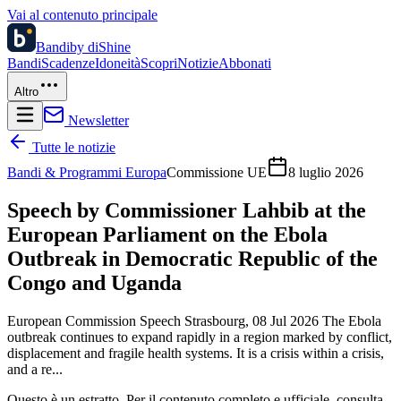
Vai al contenuto principale
Bandi
by diShine
Bandi
Scadenze
Idoneità
Scopri
Notizie
Abbonati
Altro
Newsletter
Tutte le notizie
Bandi & Programmi Europa
Commissione UE
8 luglio 2026
Speech by Commissioner Lahbib at the
European Parliament on the Ebola
Outbreak in Democratic Republic of the
Congo and Uganda
European Commission Speech Strasbourg, 08 Jul 2026 The Ebola
outbreak continues to expand rapidly in a region marked by conflict,
displacement and fragile health systems. It is a crisis within a crisis,
and a re...
Questo è un estratto. Per il contenuto completo e ufficiale, consulta