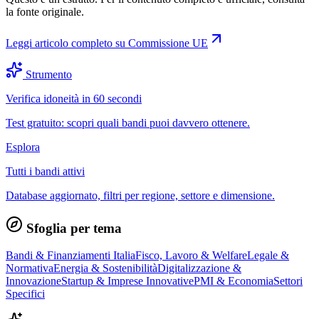
la fonte originale.
Leggi articolo completo su
Commissione UE
Strumento
Verifica idoneità in 60 secondi
Test gratuito: scopri quali bandi puoi davvero ottenere.
Esplora
Tutti i bandi attivi
Database aggiornato, filtri per regione, settore e dimensione.
Sfoglia per tema
Bandi & Finanziamenti Italia
Fisco, Lavoro & Welfare
Legale &
Normativa
Energia & Sostenibilità
Digitalizzazione &
Innovazione
Startup & Imprese Innovative
PMI & Economia
Settori
Specifici