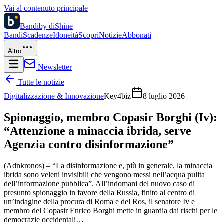
Vai al contenuto principale
Bandi
by diShine
Bandi
Scadenze
Idoneità
Scopri
Notizie
Abbonati
Altro
Newsletter
Tutte le notizie
Digitalizzazione & Innovazione
Key4biz
8 luglio 2026
Spionaggio, membro Copasir Borghi (Iv):
“Attenzione a minaccia ibrida, serve
Agenzia contro disinformazione”
(Adnkronos) – “La disinformazione e, più in generale, la minaccia
ibrida sono veleni invisibili che vengono messi nell’acqua pulita
dell’informazione pubblica”. All’indomani del nuovo caso di
presunto spionaggio in favore della Russia, finito al centro di
un’indagine della procura di Roma e del Ros, il senatore Iv e
membro del Copasir Enrico Borghi mette in guardia dai rischi per le
democrazie occidentali…