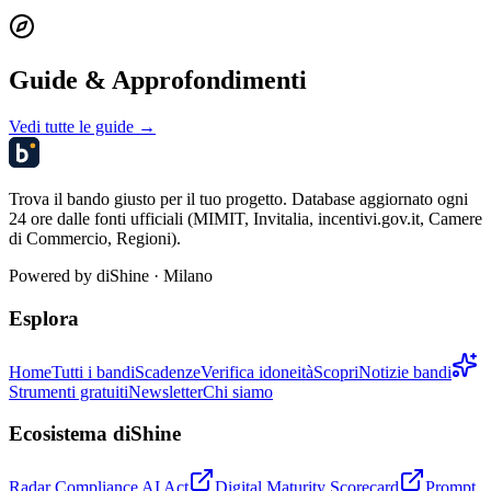
Guide & Approfondimenti
Vedi tutte le guide →
Trova il bando giusto per il tuo progetto. Database aggiornato ogni
24 ore dalle fonti ufficiali (MIMIT, Invitalia, incentivi.gov.it, Camere
di Commercio, Regioni).
Powered by
diShine
· Milano
Esplora
Home
Tutti i bandi
Scadenze
Verifica idoneità
Scopri
Notizie bandi
Strumenti gratuiti
Newsletter
Chi siamo
Ecosistema diShine
Radar Compliance AI Act
Digital Maturity Scorecard
Prompt