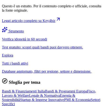
Questo è un estratto. Per il contenuto completo e ufficiale, consulta
la fonte originale.
Leggi articolo completo su
Key4biz
Strumento
Verifica idoneità in 60 secondi
Test gratuito: scopri quali bandi puoi davvero ottenere.
Esplora
Tutti i bandi attivi
Database aggiornato, filtri per regione, settore e dimensione.
Sfoglia per tema
Bandi & Finanziamenti Italia
Bandi & Programmi Europa
Fisco,
Lavoro & Welfare
Legale & Normativa
Energia &
Sostenibilità
Startup & Imprese Innovative
PMI & Economia
Settori
Specifici