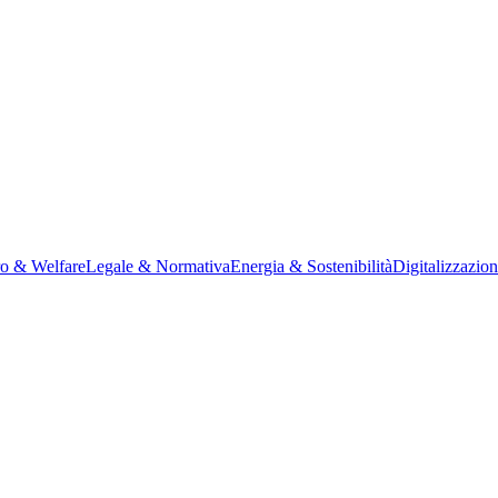
ro & Welfare
Legale & Normativa
Energia & Sostenibilità
Digitalizzazio