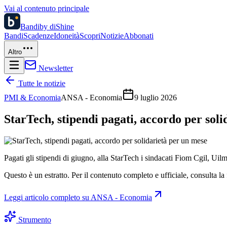
Vai al contenuto principale
Bandi
by diShine
Bandi
Scadenze
Idoneità
Scopri
Notizie
Abbonati
Altro
Newsletter
Tutte le notizie
PMI & Economia
ANSA - Economia
9 luglio 2026
StarTech, stipendi pagati, accordo per sol
Pagati gli stipendi di giugno, alla StarTech i sindacati Fiom Cgil, Ui
Questo è un estratto. Per il contenuto completo e ufficiale, consulta la 
Leggi articolo completo su
ANSA - Economia
Strumento