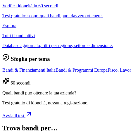
Verifica idoneità in 60 secondi
Test gratuito: scopri quali bandi puoi davvero ottenere.
Esplora
Tutti i bandi attivi
Database aggiornato, filtri per regione, settore e dimensione.
Sfoglia per tema
Bandi & Finanziamenti Italia
Bandi & Programmi Europa
Fisco, Lavo
60 secondi
Quali bandi può ottenere la tua azienda?
Test gratuito di idoneità, nessuna registrazione.
Avvia il test
Trova bandi per…