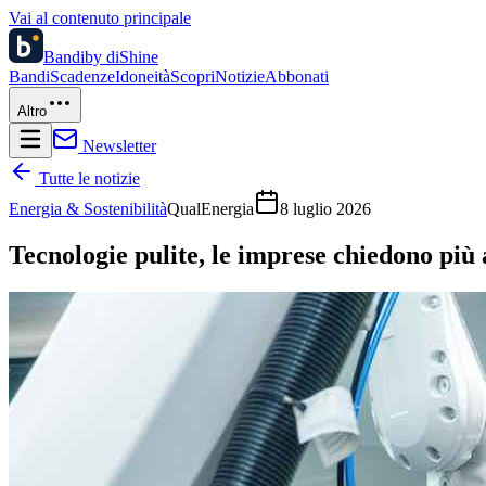
Vai al contenuto principale
Bandi
by diShine
Bandi
Scadenze
Idoneità
Scopri
Notizie
Abbonati
Altro
Newsletter
Tutte le notizie
Energia & Sostenibilità
QualEnergia
8 luglio 2026
Tecnologie pulite, le imprese chiedono più a