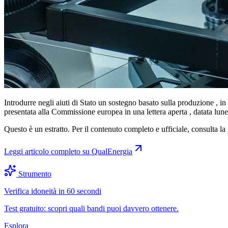
Introdurre negli aiuti di Stato un sostegno basato sulla produzione , i
presentata alla Commissione europea in una lettera aperta , datata lunedì
Questo è un estratto. Per il contenuto completo e ufficiale, consulta la 
Leggi articolo completo su
QualEnergia
Strumento
Verifica idoneità in 60 secondi
Test gratuito: scopri quali bandi puoi davvero ottenere.
Esplora