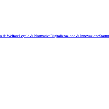
ro & Welfare
Legale & Normativa
Digitalizzazione & Innovazione
Startu