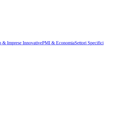
p & Imprese Innovative
PMI & Economia
Settori Specifici