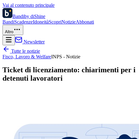
Vai al contenuto principale
Bandi
by diShine
Bandi
Scadenze
Idoneità
Scopri
Notizie
Abbonati
Altro
Newsletter
Tutte le notizie
Fisco, Lavoro & Welfare
INPS - Notizie
Ticket di licenziamento: chiarimenti per i
detenuti lavoratori