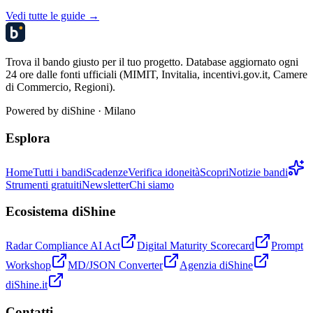
Vedi tutte le guide →
Trova il bando giusto per il tuo progetto. Database aggiornato ogni
24 ore dalle fonti ufficiali (MIMIT, Invitalia, incentivi.gov.it, Camere
di Commercio, Regioni).
Powered by
diShine
· Milano
Esplora
Home
Tutti i bandi
Scadenze
Verifica idoneità
Scopri
Notizie bandi
Strumenti gratuiti
Newsletter
Chi siamo
Ecosistema diShine
Radar Compliance AI Act
Digital Maturity Scorecard
Prompt
Workshop
MD/JSON Converter
Agenzia diShine
diShine.it
Contatti