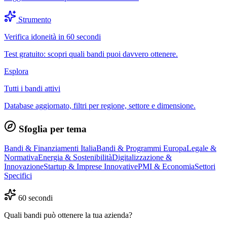
Strumento
Verifica idoneità in 60 secondi
Test gratuito: scopri quali bandi puoi davvero ottenere.
Esplora
Tutti i bandi attivi
Database aggiornato, filtri per regione, settore e dimensione.
Sfoglia per tema
Bandi & Finanziamenti Italia
Bandi & Programmi Europa
Legale &
Normativa
Energia & Sostenibilità
Digitalizzazione &
Innovazione
Startup & Imprese Innovative
PMI & Economia
Settori
Specifici
60 secondi
Quali bandi può ottenere la tua azienda?