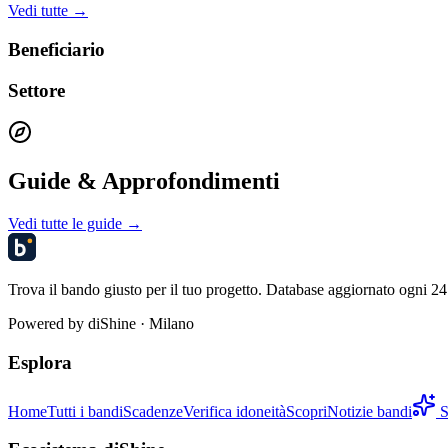
Vedi tutte →
Beneficiario
Settore
Guide & Approfondimenti
Vedi tutte le guide →
Trova il bando giusto per il tuo progetto. Database aggiornato ogni 24 
Powered by
diShine
· Milano
Esplora
Home
Tutti i bandi
Scadenze
Verifica idoneità
Scopri
Notizie bandi
S