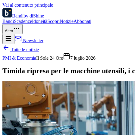
Vai al contenuto principale
Bandi
by diShine
Bandi
Scadenze
Idoneità
Scopri
Notizie
Abbonati
Altro
Newsletter
Tutte le notizie
PMI & Economia
Il Sole 24 Ore
7 luglio 2026
Timida ripresa per le macchine utensili, i 