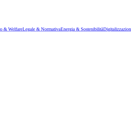
ro & Welfare
Legale & Normativa
Energia & Sostenibilità
Digitalizzazio