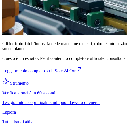
Gli indicatori dell’industria delle macchine utensili, robot e automazio
snocciolano...
Questo è un estratto. Per il contenuto completo e ufficiale, consulta la 
Leggi articolo completo su
Il Sole 24 Ore
Strumento
Verifica idoneità in 60 secondi
Test gratuito: scopri quali bandi puoi davvero ottenere.
Esplora
Tutti i bandi attivi