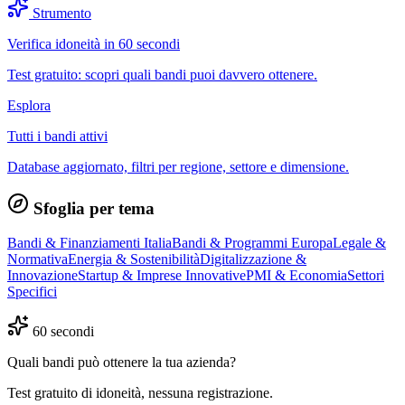
Strumento
Verifica idoneità in 60 secondi
Test gratuito: scopri quali bandi puoi davvero ottenere.
Esplora
Tutti i bandi attivi
Database aggiornato, filtri per regione, settore e dimensione.
Sfoglia per tema
Bandi & Finanziamenti Italia
Bandi & Programmi Europa
Legale &
Normativa
Energia & Sostenibilità
Digitalizzazione &
Innovazione
Startup & Imprese Innovative
PMI & Economia
Settori
Specifici
60 secondi
Quali bandi può ottenere la tua azienda?
Test gratuito di idoneità, nessuna registrazione.