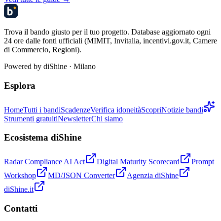
Trova il bando giusto per il tuo progetto. Database aggiornato ogni
24 ore dalle fonti ufficiali (MIMIT, Invitalia, incentivi.gov.it, Camere
di Commercio, Regioni).
Powered by
diShine
· Milano
Esplora
Home
Tutti i bandi
Scadenze
Verifica idoneità
Scopri
Notizie bandi
Strumenti gratuiti
Newsletter
Chi siamo
Ecosistema diShine
Radar Compliance AI Act
Digital Maturity Scorecard
Prompt
Workshop
MD/JSON Converter
Agenzia diShine
diShine.it
Contatti