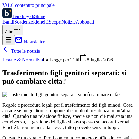
Vai al contenuto principale
Bandi
by diShine
Bandi
Scadenze
Idoneità
Scopri
Notizie
Abbonati
Altro
Newsletter
Tutte le notizie
Legale & Normativa
La Legge per Tutti
8 luglio 2026
Trasferimento figli genitori separati: si
può cambiare città?
Regole e procedure legali per il trasferimento dei figli minori. Cosa
accade se un genitore si oppone al cambio di residenza in un’altra
città. Quando una relazione finisce, specie se non c’è mai stata una
convivenza, la gestione del figlio si basa spesso su accordi verbali.
Finché la routine resta la stessa, tutto procede senza intoppi.
Questo è un estratto. Per il contenuto completo e ufficiale, consulta