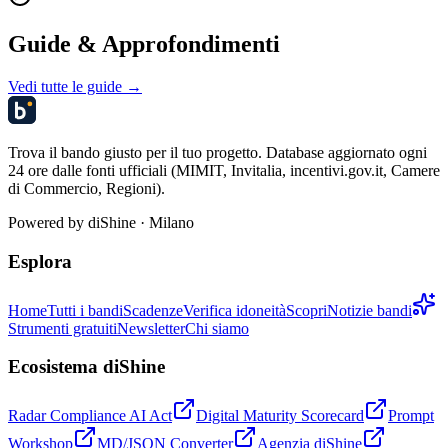
Guide & Approfondimenti
Vedi tutte le guide →
Trova il bando giusto per il tuo progetto. Database aggiornato ogni
24 ore dalle fonti ufficiali (MIMIT, Invitalia, incentivi.gov.it, Camere
di Commercio, Regioni).
Powered by
diShine
· Milano
Esplora
Home
Tutti i bandi
Scadenze
Verifica idoneità
Scopri
Notizie bandi
Strumenti gratuiti
Newsletter
Chi siamo
Ecosistema diShine
Radar Compliance AI Act
Digital Maturity Scorecard
Prompt
Workshop
MD/JSON Converter
Agenzia diShine