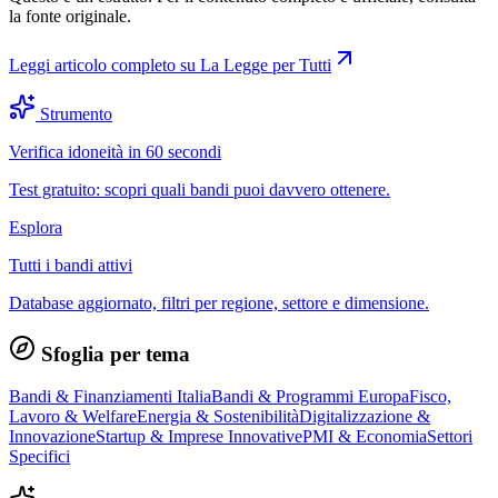
la fonte originale.
Leggi articolo completo su
La Legge per Tutti
Strumento
Verifica idoneità in 60 secondi
Test gratuito: scopri quali bandi puoi davvero ottenere.
Esplora
Tutti i bandi attivi
Database aggiornato, filtri per regione, settore e dimensione.
Sfoglia per tema
Bandi & Finanziamenti Italia
Bandi & Programmi Europa
Fisco,
Lavoro & Welfare
Energia & Sostenibilità
Digitalizzazione &
Innovazione
Startup & Imprese Innovative
PMI & Economia
Settori
Specifici