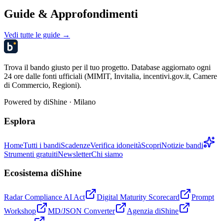
Guide & Approfondimenti
Vedi tutte le guide →
Trova il bando giusto per il tuo progetto. Database aggiornato ogni
24 ore dalle fonti ufficiali (MIMIT, Invitalia, incentivi.gov.it, Camere
di Commercio, Regioni).
Powered by
diShine
· Milano
Esplora
Home
Tutti i bandi
Scadenze
Verifica idoneità
Scopri
Notizie bandi
Strumenti gratuiti
Newsletter
Chi siamo
Ecosistema diShine
Radar Compliance AI Act
Digital Maturity Scorecard
Prompt
Workshop
MD/JSON Converter
Agenzia diShine