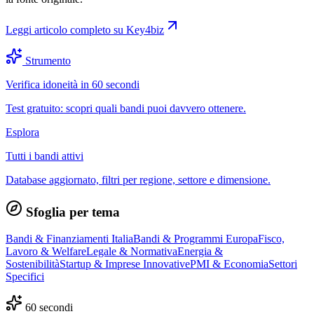
Leggi articolo completo su
Key4biz
Strumento
Verifica idoneità in 60 secondi
Test gratuito: scopri quali bandi puoi davvero ottenere.
Esplora
Tutti i bandi attivi
Database aggiornato, filtri per regione, settore e dimensione.
Sfoglia per tema
Bandi & Finanziamenti Italia
Bandi & Programmi Europa
Fisco,
Lavoro & Welfare
Legale & Normativa
Energia &
Sostenibilità
Startup & Imprese Innovative
PMI & Economia
Settori
Specifici
60 secondi