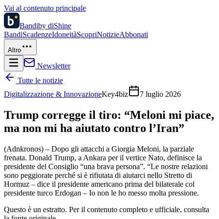
Vai al contenuto principale
Bandi
by diShine
Bandi
Scadenze
Idoneità
Scopri
Notizie
Abbonati
Altro
Newsletter
Tutte le notizie
Digitalizzazione & Innovazione
Key4biz
7 luglio 2026
Trump corregge il tiro: “Meloni mi piace,
ma non mi ha aiutato contro l’Iran”
(Adnkronos) – Dopo gli attacchi a Giorgia Meloni, la parziale
frenata. Donald Trump, a Ankara per il vertice Nato, definisce la
presidente del Consiglio “una brava persona”. “Le nostre relazioni
sono peggiorate perché si è rifiutata di aiutarci nello Stretto di
Hormuz – dice il presidente americano prima del bilaterale col
presidente turco Erdogan – Io non le ho messo molta pressione.
Questo è un estratto. Per il contenuto completo e ufficiale, consulta
la fonte originale.