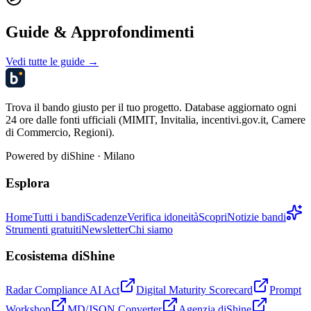
Guide & Approfondimenti
Vedi tutte le guide →
Trova il bando giusto per il tuo progetto. Database aggiornato ogni
24 ore dalle fonti ufficiali (MIMIT, Invitalia, incentivi.gov.it, Camere
di Commercio, Regioni).
Powered by
diShine
· Milano
Esplora
Home
Tutti i bandi
Scadenze
Verifica idoneità
Scopri
Notizie bandi
Strumenti gratuiti
Newsletter
Chi siamo
Ecosistema diShine
Radar Compliance AI Act
Digital Maturity Scorecard
Prompt
Workshop
MD/JSON Converter
Agenzia diShine