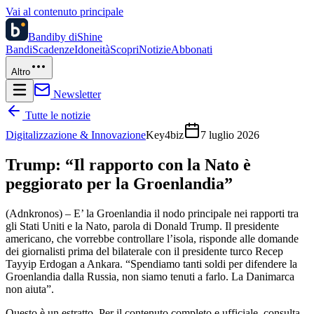
Vai al contenuto principale
Bandi
by diShine
Bandi
Scadenze
Idoneità
Scopri
Notizie
Abbonati
Altro
Newsletter
Tutte le notizie
Digitalizzazione & Innovazione
Key4biz
7 luglio 2026
Trump: “Il rapporto con la Nato è
peggiorato per la Groenlandia”
(Adnkronos) – E’ la Groenlandia il nodo principale nei rapporti tra
gli Stati Uniti e la Nato, parola di Donald Trump. Il presidente
americano, che vorrebbe controllare l’isola, risponde alle domande
dei giornalisti prima del bilaterale con il presidente turco Recep
Tayyip Erdogan a Ankara. “Spendiamo tanti soldi per difendere la
Groenlandia dalla Russia, non siamo tenuti a farlo. La Danimarca
non aiuta”.
Questo è un estratto. Per il contenuto completo e ufficiale, consulta