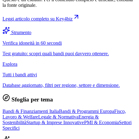
la fonte originale.
Leggi articolo completo su
Key4biz
Strumento
Verifica idoneità in 60 secondi
Test gratuito: scopri quali bandi puoi davvero ottenere.
Esplora
Tutti i bandi attivi
Database aggiornato, filtri per regione, settore e dimensione.
Sfoglia per tema
Bandi & Finanziamenti Italia
Bandi & Programmi Europa
Fisco,
Lavoro & Welfare
Legale & Normativa
Energia &
Sostenibilità
Startup & Imprese Innovative
PMI & Economia
Settori
Specifici