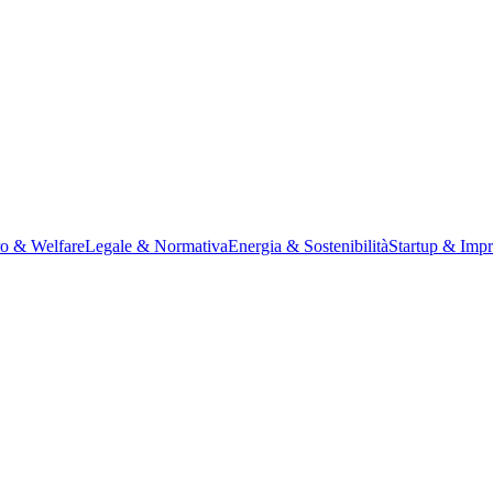
ro & Welfare
Legale & Normativa
Energia & Sostenibilità
Startup & Impr