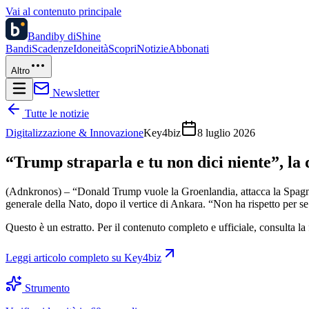
Vai al contenuto principale
Bandi
by diShine
Bandi
Scadenze
Idoneità
Scopri
Notizie
Abbonati
Altro
Newsletter
Tutte le notizie
Digitalizzazione & Innovazione
Key4biz
8 luglio 2026
“Trump straparla e tu non dici niente”, l
(Adnkronos) – “Donald Trump vuole la Groenlandia, attacca la Spagna, 
generale della Nato, dopo il vertice di Ankara. “Non ha rispetto per se
Questo è un estratto. Per il contenuto completo e ufficiale, consulta la 
Leggi articolo completo su
Key4biz
Strumento