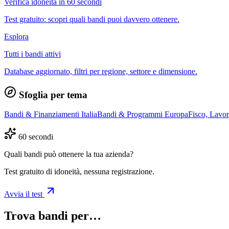
Verifica idoneità in 60 secondi
Test gratuito: scopri quali bandi puoi davvero ottenere.
Esplora
Tutti i bandi attivi
Database aggiornato, filtri per regione, settore e dimensione.
Sfoglia per tema
Bandi & Finanziamenti Italia
Bandi & Programmi Europa
Fisco, Lavo
60 secondi
Quali bandi può ottenere la tua azienda?
Test gratuito di idoneità, nessuna registrazione.
Avvia il test
Trova bandi per…