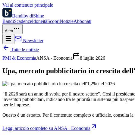
Vai al contenuto principale
Bandi
by diShine
Bandi
Scadenze
Idoneità
Scopri
Notizie
Abbonati
Altro
Newsletter
Tutte le notizie
PMI & Economia
ANSA - Economia
8 luglio 2026
Upa, mercato pubblicitario in crescita del
"Il 2026 sarà un anno di svolta per il nostro settore". Così il preside
investitori pubblicitari, indicando tra le priorità un sistema più traspa
per le imprese.
Questo è un estratto. Per il contenuto completo e ufficiale, consulta la 
Leggi articolo completo su
ANSA - Economia