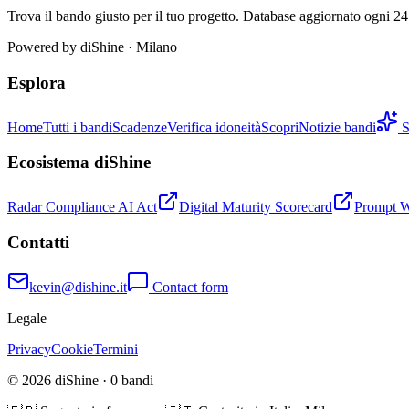
Trova il bando giusto per il tuo progetto. Database aggiornato ogni 24 
Powered by
diShine
· Milano
Esplora
Home
Tutti i bandi
Scadenze
Verifica idoneità
Scopri
Notizie bandi
S
Ecosistema diShine
Radar Compliance AI Act
Digital Maturity Scorecard
Prompt 
Contatti
kevin@dishine.it
Contact form
Legale
Privacy
Cookie
Termini
© 2026 diShine ·
0
bandi