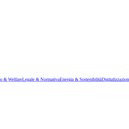
ro & Welfare
Legale & Normativa
Energia & Sostenibilità
Digitalizzazio