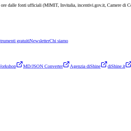
ore dalle fonti ufficiali (MIMIT, Invitalia, incentivi.gov.it, Camere di
trumenti gratuiti
Newsletter
Chi siamo
Workshop
MD/JSON Converter
Agenzia diShine
diShine.it