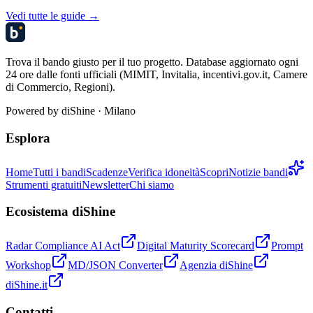
Vedi tutte le guide →
Trova il bando giusto per il tuo progetto. Database aggiornato ogni
24 ore dalle fonti ufficiali (MIMIT, Invitalia, incentivi.gov.it, Camere
di Commercio, Regioni).
Powered by
diShine
· Milano
Esplora
Home
Tutti i bandi
Scadenze
Verifica idoneità
Scopri
Notizie bandi
Strumenti gratuiti
Newsletter
Chi siamo
Ecosistema diShine
Radar Compliance AI Act
Digital Maturity Scorecard
Prompt
Workshop
MD/JSON Converter
Agenzia diShine
diShine.it
Contatti