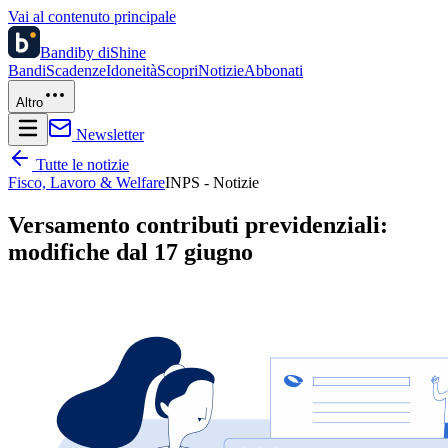
Vai al contenuto principale
Bandi
by diShine
Bandi
Scadenze
Idoneità
Scopri
Notizie
Abbonati
Altro
Newsletter
Tutte le notizie
Fisco, Lavoro & Welfare
INPS - Notizie
Versamento contributi previdenziali:
modifiche dal 17 giugno