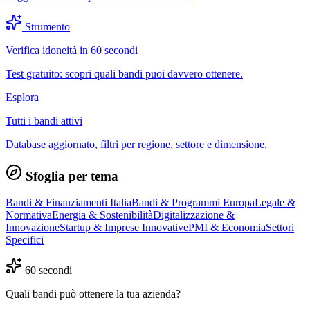
Strumento
Verifica idoneità in 60 secondi
Test gratuito: scopri quali bandi puoi davvero ottenere.
Esplora
Tutti i bandi attivi
Database aggiornato, filtri per regione, settore e dimensione.
Sfoglia per tema
Bandi & Finanziamenti Italia
Bandi & Programmi Europa
Legale &
Normativa
Energia & Sostenibilità
Digitalizzazione &
Innovazione
Startup & Imprese Innovative
PMI & Economia
Settori
Specifici
60 secondi
Quali bandi può ottenere la tua azienda?