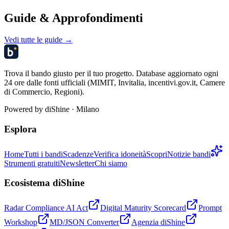
Guide & Approfondimenti
Vedi tutte le guide →
Trova il bando giusto per il tuo progetto. Database aggiornato ogni
24 ore dalle fonti ufficiali (MIMIT, Invitalia, incentivi.gov.it, Camere
di Commercio, Regioni).
Powered by
diShine
· Milano
Esplora
Home
Tutti i bandi
Scadenze
Verifica idoneità
Scopri
Notizie bandi
Strumenti gratuiti
Newsletter
Chi siamo
Ecosistema diShine
Radar Compliance AI Act
Digital Maturity Scorecard
Prompt
Workshop
MD/JSON Converter
Agenzia diShine