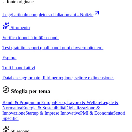
la fonte originale.
Leggi articolo completo su
Italiadomani - Notizie
Strumento
Verifica idoneità in 60 secondi
Test gratuito: scopri quali bandi puoi davvero ottenere.
Esplora
Tutti i bandi attivi
Database aggiornato, filtri per regione, settore e dimensione.
Sfoglia per tema
Bandi & Programmi Europa
Fisco, Lavoro & Welfare
Legale &
Normativa
Energia & Sostenibilità
Digitalizzazione &
Innovazione
Startup & Imprese Innovative
PMI & Economia
Settori
Specifici
60 secondi