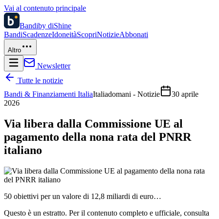
Vai al contenuto principale
Bandi
by diShine
Bandi
Scadenze
Idoneità
Scopri
Notizie
Abbonati
Altro
Newsletter
Tutte le notizie
Bandi & Finanziamenti Italia
Italiadomani - Notizie
30 aprile
2026
Via libera dalla Commissione UE al
pagamento della nona rata del PNRR
italiano
50 obiettivi per un valore di 12,8 miliardi di euro…
Questo è un estratto. Per il contenuto completo e ufficiale, consulta