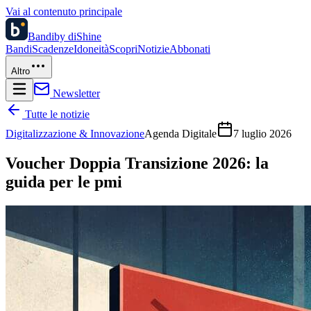
Vai al contenuto principale
Bandi
by diShine
Bandi
Scadenze
Idoneità
Scopri
Notizie
Abbonati
Altro
Newsletter
Tutte le notizie
Digitalizzazione & Innovazione
Agenda Digitale
7 luglio 2026
Voucher Doppia Transizione 2026: la
guida per le pmi