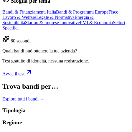
Sfoglia per tema
Bandi & Finanziamenti Italia
Bandi & Programmi Europa
Fisco,
Lavoro & Welfare
Legale & Normativa
Energia &
Sostenibilità
Startup & Imprese Innovative
PMI & Economia
Settori
Specifici
60 secondi
Quali bandi può ottenere la tua azienda?
Test gratuito di idoneità, nessuna registrazione.
Avvia il test
Trova bandi per…
Esplora tutti i bandi →
Tipologia
Regione