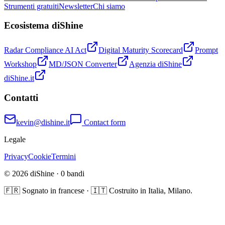
Strumenti gratuiti
Newsletter
Chi siamo
Ecosistema diShine
Radar Compliance AI Act
Digital Maturity Scorecard
Prompt
Workshop
MD/JSON Converter
Agenzia diShine
diShine.it
Contatti
kevin@dishine.it
Contact form
Legale
Privacy
Cookie
Termini
© 2026 diShine ·
0
bandi
🇫🇷 Sognato in francese · 🇮🇹 Costruito in Italia, Milano.