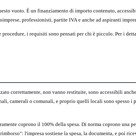
questo vuoto. È un finanziamento di importo contenuto, accessi
mprese, professionisti, partite IVA e anche ad aspiranti imprend
procedure, i requisiti sono pensati per chi è piccolo. Per i dett
zzato correttamente, non vanno restituite, sono accessibili anch
ali, camerali o comunali, e proprio quelli locali sono spesso i 
aramente coprono il 100% della spesa. Di norma coprono una perc
 rimborso": l'impresa sostiene la spesa, la documenta, e poi ric