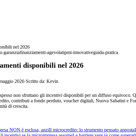
ponibili nel 2026
o-garanzia
finanziamenti-agevolati
pmi-innovative
guida-pratica
iamenti disponibili nel 2026
maggio 2026
·
Scritto da:
Kevin
spesso non sfruttano gli incentivi disponibili per un diffuso equivoco. Qu
edito, contributi a fondo perduto, voucher digitali, Nuova Sabatini e Fo
ità di crescita.
presa NON è esclusa, anzi
Il microcredito: lo strumento pensato apposta
li incentivi se la microimpresa assume
Le barriere vere (e come superarl