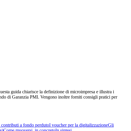
esta guida chiarisce la definizione di microimpresa e illustra i
ndo di Garanzia PMI. Vengono inoltre forniti consigli pratici per
I contributi a fondo perduto
I voucher per la digitalizzazione
Gli
e)
Come muoversi, in concreto
In sintesi