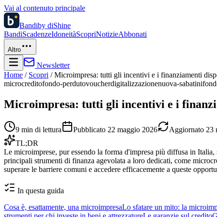
Vai al contenuto principale
Bandi
by diShine
Bandi
Scadenze
Idoneità
Scopri
Notizie
Abbonati
Altro
Newsletter
Home
/
Scopri
/
Microimpresa: tutti gli incentivi e i finanziamenti dis
microcredito
fondo-perduto
voucher
digitalizzazione
nuova-sabatini
fond
Microimpresa: tutti gli incentivi e i finanz
9
min di lettura
Pubblicato
22 maggio 2026
Aggiornato
23 
TL;DR
Le microimprese, pur essendo la forma d'impresa più diffusa in Italia, 
principali strumenti di finanza agevolata a loro dedicati, come microcr
superare le barriere comuni e accedere efficacemente a queste opportun
In questa guida
Cosa è, esattamente, una microimpresa
Lo sfatare un mito: la microim
strumenti per chi investe in beni e attrezzature
Le garanzie sul credito
G