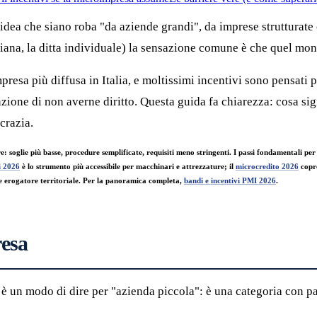
l'idea che siano roba "da aziende grandi", da imprese strutturat
igiana, la ditta individuale) la sensazione comune è che quel mon
esa più diffusa in Italia, e moltissimi incentivi sono pensati p
nzione di non averne diritto. Questa guida fa chiarezza: cosa s
crazia.
 soglie più basse, procedure semplificate, requisiti meno stringenti. I passi fondamentali p
i 2026
è lo strumento più accessibile per macchinari e attrezzature; il
microcredito 2026
copre
 erogatore territoriale. Per la panoramica completa,
bandi e incentivi PMI 2026
.
resa
 un modo di dire per "azienda piccola": è una categoria con para