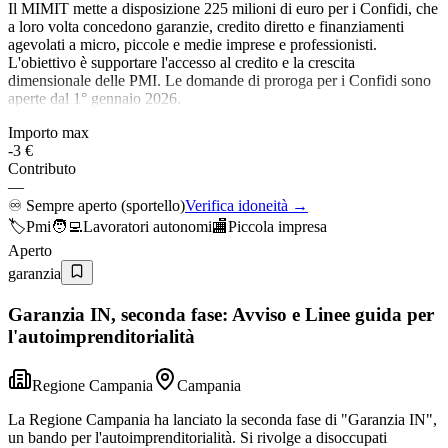
Il MIMIT mette a disposizione 225 milioni di euro per i Confidi, che
a loro volta concedono garanzie, credito diretto e finanziamenti
agevolati a micro, piccole e medie imprese e professionisti.
L'obiettivo è supportare l'accesso al credito e la crescita
dimensionale delle PMI. Le domande di proroga per i Confidi sono
aperte dal 1° gennaio 2026.
Importo max
-3 €
Contributo
—
♾️
Sempre aperto (sportello)
Verifica idoneità →
🏷️
Pmi
🧑‍💻
Lavoratori autonomi
🏬
Piccola impresa
Aperto
garanzia
Garanzia IN, seconda fase: Avviso e Linee guida per
l'autoimprenditorialità
Regione Campania
Campania
La Regione Campania ha lanciato la seconda fase di "Garanzia IN",
un bando per l'autoimprenditorialità. Si rivolge a disoccupati