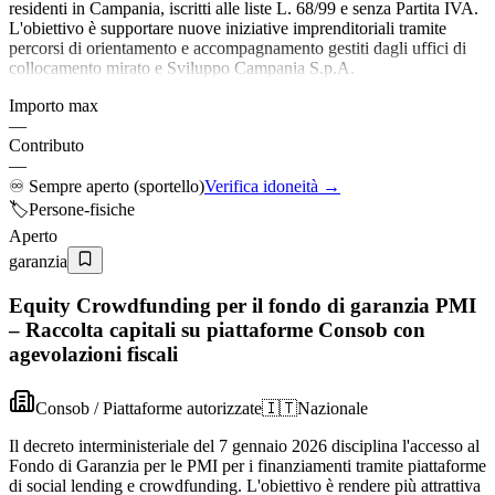
residenti in Campania, iscritti alle liste L. 68/99 e senza Partita IVA.
L'obiettivo è supportare nuove iniziative imprenditoriali tramite
percorsi di orientamento e accompagnamento gestiti dagli uffici di
collocamento mirato e Sviluppo Campania S.p.A.
Importo max
—
Contributo
—
♾️
Sempre aperto (sportello)
Verifica idoneità →
🏷️
Persone-fisiche
Aperto
garanzia
Equity Crowdfunding per il fondo di garanzia PMI
– Raccolta capitali su piattaforme Consob con
agevolazioni fiscali
Consob / Piattaforme autorizzate
🇮🇹
Nazionale
Il decreto interministeriale del 7 gennaio 2026 disciplina l'accesso al
Fondo di Garanzia per le PMI per i finanziamenti tramite piattaforme
di social lending e crowdfunding. L'obiettivo è rendere più attrattiva