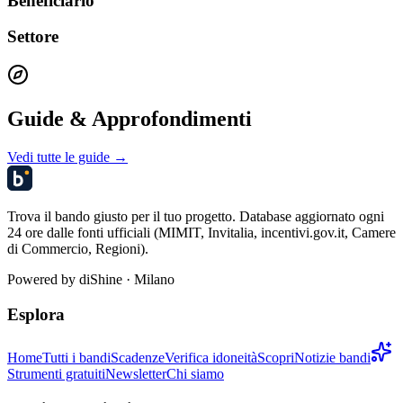
Beneficiario
Settore
Guide & Approfondimenti
Vedi tutte le guide →
Trova il bando giusto per il tuo progetto. Database aggiornato ogni
24 ore dalle fonti ufficiali (MIMIT, Invitalia, incentivi.gov.it, Camere
di Commercio, Regioni).
Powered by
diShine
· Milano
Esplora
Home
Tutti i bandi
Scadenze
Verifica idoneità
Scopri
Notizie bandi
Strumenti gratuiti
Newsletter
Chi siamo