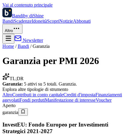
Vai al contenuto principale
Bandi
by diShine
Bandi
Scadenze
Idoneità
Scopri
Notizie
Abbonati
Altro
Newsletter
Home
/
Bandi
/
Garanzia
Garanzia
per PMI 2026
TL;DR
Garanzia
:
5
attivi su
5
totali.
Garanzia
.
Esplora altre
tipologie di strumento
Altro
Contributi in conto capitale
Crediti d'imposta
Finanziamenti
agevolati
Fondi perduti
Manifestazione di interesse
Voucher
Aperto
garanzia
InvestEU: Fondo Europeo per Investimenti
Strategici 2021-2027