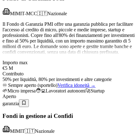
MIMIT-MCC
🇮🇹
Nazionale
Il Fondo di Garanzia PMI offre una garanzia pubblica per facilitare
l'accesso al credito di micro, piccole e medie imprese, startup e
professionisti. Copre fino all'80% dei finanziamenti per investimenti
e fino al 50% per liquidità, con un importo massimo garantito di 5
milioni di euro. Le domande sono aperte e gestite tramite banche e
confidi convenzionati, senza una data di chiusura prefissata.
Importo max
€5 M
Contributo
50% per liquidità, 80% per investimenti e altre categorie
♾️
Sempre aperto (sportello)
Verifica idoneità →
🌱
Micro impresa
🧑‍💻
Lavoratori autonomi
🚀
Startup
Aperto
garanzia
Fondi in gestione ai Confidi
MIMIT
🇮🇹
Nazionale