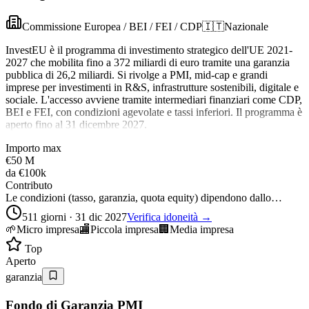
Commissione Europea / BEI / FEI / CDP
🇮🇹
Nazionale
InvestEU è il programma di investimento strategico dell'UE 2021-
2027 che mobilita fino a 372 miliardi di euro tramite una garanzia
pubblica di 26,2 miliardi. Si rivolge a PMI, mid-cap e grandi
imprese per investimenti in R&S, infrastrutture sostenibili, digitale e
sociale. L'accesso avviene tramite intermediari finanziari come CDP,
BEI e FEI, con condizioni agevolate e tassi inferiori. Il programma è
aperto fino al 31 dicembre 2027.
Importo max
€50 M
da
€100k
Contributo
Le condizioni (tasso, garanzia, quota equity) dipendono dallo…
511 giorni · 31 dic 2027
Verifica idoneità →
🌱
Micro impresa
🏬
Piccola impresa
🏢
Media impresa
Top
Aperto
garanzia
Fondo di Garanzia PMI