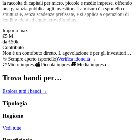
la raccolta di capitali per micro, piccole e medie imprese, offrendo
una garanzia pubblica agli investitori. La misura è a sportello e
strutturale, senza scadenze prefissate, e si applica a operazioni di
lending, debt ed equity crowdfunding.
Importo max
€5 M
da
€50k
Contributo
Non è un contributo diretto. L'agevolazione è per gli investitori…
♾️
Sempre aperto (sportello)
Verifica idoneità →
🌱
Micro impresa
🏬
Piccola impresa
🏢
Media impresa
Trova bandi per…
Esplora tutti i bandi →
Tipologia
Regione
Vedi tutte →