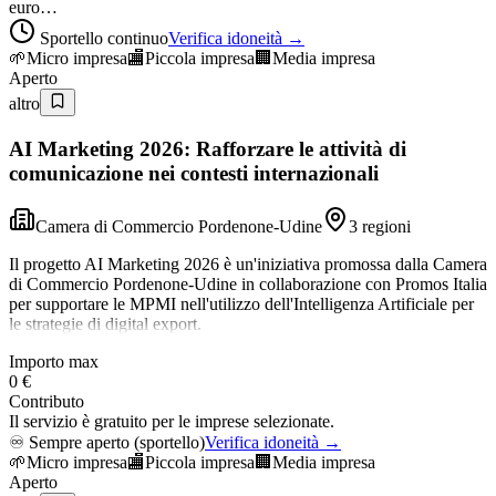
euro…
Sportello continuo
Verifica idoneità →
🌱
Micro impresa
🏬
Piccola impresa
🏢
Media impresa
Aperto
altro
AI Marketing 2026: Rafforzare le attività di
comunicazione nei contesti internazionali
Camera di Commercio Pordenone-Udine
3 regioni
Il progetto AI Marketing 2026 è un'iniziativa promossa dalla Camera
di Commercio Pordenone-Udine in collaborazione con Promos Italia
per supportare le MPMI nell'utilizzo dell'Intelligenza Artificiale per
le strategie di digital export.
Importo max
0 €
Contributo
Il servizio è gratuito per le imprese selezionate.
♾️
Sempre aperto (sportello)
Verifica idoneità →
🌱
Micro impresa
🏬
Piccola impresa
🏢
Media impresa
Aperto