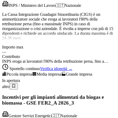
INPS / Ministero del Lavoro
🇮🇹
Nazionale
La Cassa Integrazione Guadagni Straordinaria (CIGS) è un
ammortizzatore sociale che eroga ai lavoratori l'80% della
retribuzione persa (fino a massimale INPS) in caso di
riorganizzazione o crisi aziendale. È rivolta a imprese con più di 15
dipendenti e richiede un accordo sindacale. La durata massima è di
24-36 mesi.
Importo max
—
Contributo
INPS eroga ai lavoratori l'80% della retribuzione persa, fino a…
Sportello continuo
Verifica idoneità →
🏬
Piccola impresa
🏢
Media impresa
🏭
Grande impresa
In apertura
altro
Incentivi per gli impianti alimentati da biogas e
biomassa - GSE FER2_A 2026_3
Gestore Servizi Energetici
🇮🇹
Nazionale