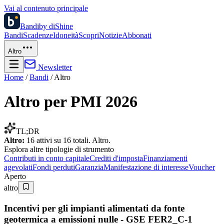
Vai al contenuto principale
Bandi
by diShine
Bandi
Scadenze
Idoneità
Scopri
Notizie
Abbonati
Altro
Newsletter
Home
/
Bandi
/
Altro
Altro
per PMI 2026
TL;DR
Altro
:
16
attivi su
16
totali.
Altro
.
Esplora altre
tipologie di strumento
Contributi in conto capitale
Crediti d'imposta
Finanziamenti
agevolati
Fondi perduti
Garanzia
Manifestazione di interesse
Voucher
Aperto
altro
Incentivi per gli impianti alimentati da fonte
geotermica a emissioni nulle - GSE FER2_C-1