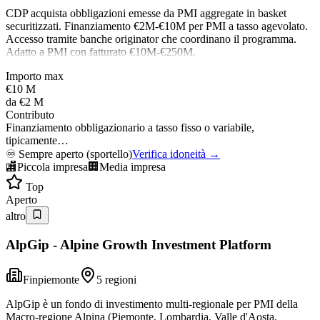
CDP acquista obbligazioni emesse da PMI aggregate in basket
securitizzati. Finanziamento €2M-€10M per PMI a tasso agevolato.
Accesso tramite banche originator che coordinano il programma.
Adatto a PMI con fatturato €10M-€250M.
Importo max
€10 M
da
€2 M
Contributo
Finanziamento obbligazionario a tasso fisso o variabile,
tipicamente…
♾️
Sempre aperto (sportello)
Verifica idoneità →
🏬
Piccola impresa
🏢
Media impresa
Top
Aperto
altro
AlpGip - Alpine Growth Investment Platform
Finpiemonte
5 regioni
AlpGip è un fondo di investimento multi-regionale per PMI della
Macro-regione Alpina (Piemonte, Lombardia, Valle d'Aosta,