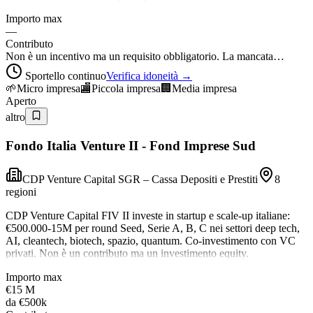
Importo max
—
Contributo
Non è un incentivo ma un requisito obbligatorio. La mancata…
Sportello continuo
Verifica idoneità →
🌱
Micro impresa
🏬
Piccola impresa
🏢
Media impresa
Aperto
altro
Fondo Italia Venture II - Fond Imprese Sud
CDP Venture Capital SGR – Cassa Depositi e Prestiti
8
regioni
CDP Venture Capital FIV II investe in startup e scale-up italiane:
€500.000-15M per round Seed, Serie A, B, C nei settori deep tech,
AI, cleantech, biotech, spazio, quantum. Co-investimento con VC
privati. Non è un contributo ma un investimento equity.
Importo max
€15 M
da
€500k