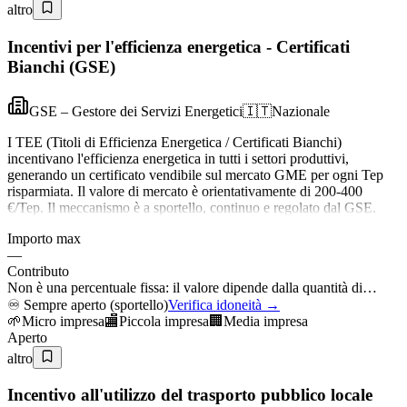
altro
Incentivi per l'efficienza energetica - Certificati
Bianchi (GSE)
GSE – Gestore dei Servizi Energetici
🇮🇹
Nazionale
I TEE (Titoli di Efficienza Energetica / Certificati Bianchi)
incentivano l'efficienza energetica in tutti i settori produttivi,
generando un certificato vendibile sul mercato GME per ogni Tep
risparmiata. Il valore di mercato è orientativamente di 200-400
€/Tep. Il meccanismo è a sportello, continuo e regolato dal GSE.
Importo max
—
Contributo
Non è una percentuale fissa: il valore dipende dalla quantità di…
♾️
Sempre aperto (sportello)
Verifica idoneità →
🌱
Micro impresa
🏬
Piccola impresa
🏢
Media impresa
Aperto
altro
Incentivo all'utilizzo del trasporto pubblico locale