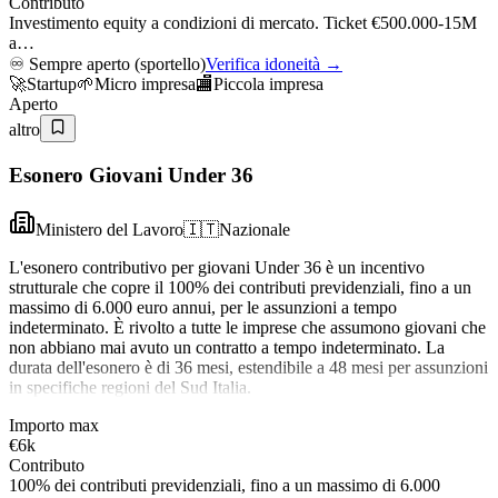
Contributo
Investimento equity a condizioni di mercato. Ticket €500.000-15M
a…
♾️
Sempre aperto (sportello)
Verifica idoneità →
🚀
Startup
🌱
Micro impresa
🏬
Piccola impresa
Aperto
altro
Esonero Giovani Under 36
Ministero del Lavoro
🇮🇹
Nazionale
L'esonero contributivo per giovani Under 36 è un incentivo
strutturale che copre il 100% dei contributi previdenziali, fino a un
massimo di 6.000 euro annui, per le assunzioni a tempo
indeterminato. È rivolto a tutte le imprese che assumono giovani che
non abbiano mai avuto un contratto a tempo indeterminato. La
durata dell'esonero è di 36 mesi, estendibile a 48 mesi per assunzioni
in specifiche regioni del Sud Italia.
Importo max
€6k
Contributo
100% dei contributi previdenziali, fino a un massimo di 6.000