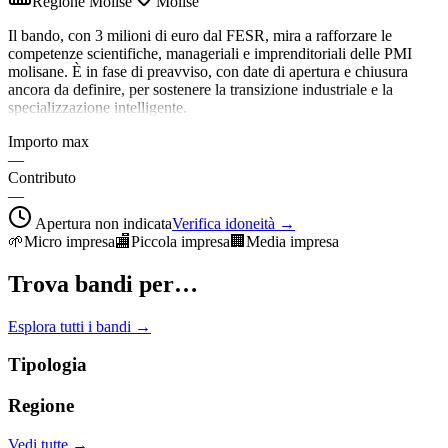
Regione Molise
Molise
Il bando, con 3 milioni di euro dal FESR, mira a rafforzare le
competenze scientifiche, manageriali e imprenditoriali delle PMI
molisane. È in fase di preavviso, con date di apertura e chiusura
ancora da definire, per sostenere la transizione industriale e la
specializzazione intelligente.
Importo max
—
Contributo
—
Apertura non indicata
Verifica idoneità →
🌱
Micro impresa
🏬
Piccola impresa
🏢
Media impresa
Trova bandi per…
Esplora tutti i bandi →
Tipologia
Regione
Vedi tutte →