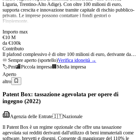
Liguria, Trentino-Alto Adige). Con oltre 100 milioni di euro,
supporta crescita e innovazione tramite capitale di rischio pubblico-
privato. Le imprese possono contattare i fondi gestori o
Finpiemonte.
Importo max
€10 M
da
€100k
Contributo
Il plafond complessivo è di oltre 100 milioni di euro, derivante da…
♾️
Sempre aperto (sportello)
Verifica idoneità →
🏷️
Pmi
🏬
Piccola impresa
🏢
Media impresa
Aperto
altro
Patent Box: tassazione agevolata per opere di
ingegno (2022)
Agenzia delle Entrate
🇮🇹
Nazionale
Il Patent Box è un regime opzionale che offre una tassazione
agevolata sui redditi derivanti dall'utilizzo di beni immateriali come
software, brevetti e disegni. Consente di maggiorare del 110% le