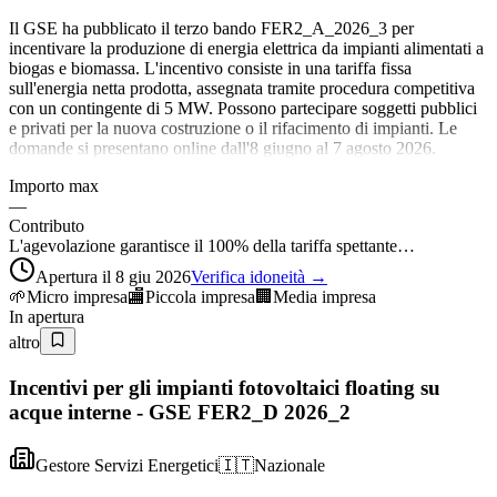
Il GSE ha pubblicato il terzo bando FER2_A_2026_3 per
incentivare la produzione di energia elettrica da impianti alimentati a
biogas e biomassa. L'incentivo consiste in una tariffa fissa
sull'energia netta prodotta, assegnata tramite procedura competitiva
con un contingente di 5 MW. Possono partecipare soggetti pubblici
e privati per la nuova costruzione o il rifacimento di impianti. Le
domande si presentano online dall'8 giugno al 7 agosto 2026.
Importo max
—
Contributo
L'agevolazione garantisce il 100% della tariffa spettante…
Apertura il 8 giu 2026
Verifica idoneità →
🌱
Micro impresa
🏬
Piccola impresa
🏢
Media impresa
In apertura
altro
Incentivi per gli impianti fotovoltaici floating su
acque interne - GSE FER2_D 2026_2
Gestore Servizi Energetici
🇮🇹
Nazionale