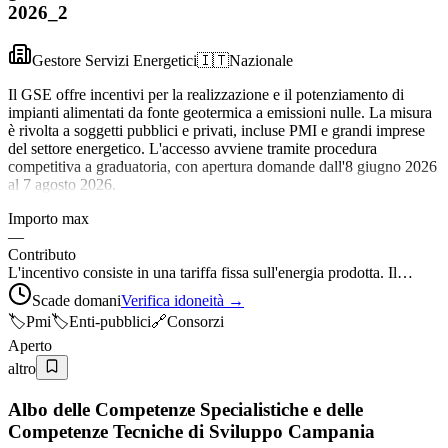
2026_2
Gestore Servizi Energetici
🇮🇹
Nazionale
Il GSE offre incentivi per la realizzazione e il potenziamento di
impianti alimentati da fonte geotermica a emissioni nulle. La misura
è rivolta a soggetti pubblici e privati, incluse PMI e grandi imprese
del settore energetico. L'accesso avviene tramite procedura
competitiva a graduatoria, con apertura domande dall'8 giugno 2026
al 7 agosto 2026.
Importo max
—
Contributo
L'incentivo consiste in una tariffa fissa sull'energia prodotta. Il…
Scade domani
Verifica idoneità →
🏷️
Pmi
🏷️
Enti-pubblici
🔗
Consorzi
Aperto
altro
Albo delle Competenze Specialistiche e delle
Competenze Tecniche di Sviluppo Campania