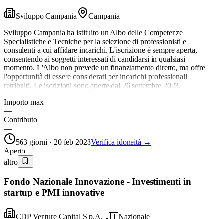
Sviluppo Campania
Campania
Sviluppo Campania ha istituito un Albo delle Competenze
Specialistiche e Tecniche per la selezione di professionisti e
consulenti a cui affidare incarichi. L'iscrizione è sempre aperta,
consentendo ai soggetti interessati di candidarsi in qualsiasi
momento. L'Albo non prevede un finanziamento diretto, ma offre
l'opportunità di essere considerati per incarichi professionali
retribuiti. Le iscrizioni sono aperte dal 26 settembre 2023.
Importo max
—
Contributo
—
563 giorni · 20 feb 2028
Verifica idoneità →
Aperto
altro
Fondo Nazionale Innovazione - Investimenti in
startup e PMI innovative
CDP Venture Capital S.p.A.
🇮🇹
Nazionale