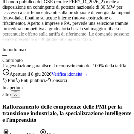
Il bando pubblico del GSE (codice FER2_D_2026_2) mette a
disposizione un contingente di potenza nazionale di 30 MW per
l'accesso a tariffe incentivanti sulla produzione di energia da impianti
fotovoltaici floating su acque interne (nuova costruzione o
rifacimento). Aperto a imprese e PA, prevede una selezione tramite
procedura competitiva a graduatoria basata sul maggior ribasso
percentuale offerto sulla tariffa di riferimento. Le domande possono
essere presentate dal 8 giugno al 7 agosto 2026.
Importo max
—
Contributo
L'agevolazione garantisce il riconoscimento del 100% della tariffa…
Apertura il 8 giu 2026
Verifica idoneità →
🏷️
Pmi
🏷️
Enti-pubblici
🔗
Consorzi
In apertura
altro
Rafforzamento delle competenze delle PMI per la
transizione industriale, la specializzazione intelligente
e l'imprendito