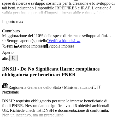
spese di ricerca e sviluppo sostenute per la creazione e lo sviluppo di
tali beni, riducendo l'imponibile IRPEF/IRES e IRAP. L'opzione è
valida per cinque periodi d'imposta, irrevocabile e rinnovabile.
Importo max
—
Contributo
Maggiorazione del 110% delle spese di ricerca e sviluppo ai fini…
♾️
Sempre aperto (sportello)
Verifica idoneità →
🏷️
Pmi
🏭
Grande impresa
🏬
Piccola impresa
Aperto
altro
DNSH - Do No Significant Harm: compliance
obbligatoria per beneficiari PNRR
Ragioneria Generale dello Stato / Ministeri attuatori
🇮🇹
Nazionale
DNSH: requisito obbligatorio per tutte le imprese beneficiarie di
fondi PNRR. Nessun danno significativo ai 6 obiettivi ambientali
UE. Richiede check-list DNSH e documentazione di conformità.
Non un incentivo, ma un prerequisito.