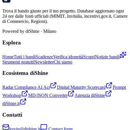
Trova il bando giusto per il tuo progetto. Database aggiornato ogni
24 ore dalle fonti ufficiali (MIMIT, Invitalia, incentivi.gov.it, Camere
di Commercio, Regioni).
Powered by
diShine
· Milano
Esplora
Home
Tutti i bandi
Scadenze
Verifica idoneità
Scopri
Notizie bandi
Strumenti gratuiti
Newsletter
Chi siamo
Ecosistema diShine
Radar Compliance AI Act
Digital Maturity Scorecard
Prompt
Workshop
MD/JSON Converter
Agenzia diShine
diShine.it
Contatti
kevin@dishine.it
Contact form