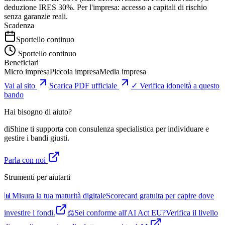
deduzione IRES 30%. Per l'impresa: accesso a capitali di rischio
senza garanzie reali.
Scadenza
Sportello continuo
Sportello continuo
Beneficiari
Micro impresa
Piccola impresa
Media impresa
Vai al sito
Scarica PDF ufficiale
✓ Verifica idoneità a questo
bando
Hai bisogno di aiuto?
diShine ti supporta con consulenza specialistica per individuare e
gestire i bandi giusti.
Parla con noi
Strumenti per aiutarti
📊
Misura la tua maturità digitale
Scorecard gratuita per capire dove
investire i fondi.
⚖️
Sei conforme all'AI Act EU?
Verifica il livello