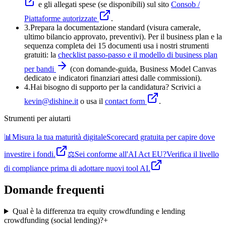
e gli allegati spese (se disponibili) sul sito
Consob /
Piattaforme autorizzate
.
3
.
Prepara la documentazione standard (visura camerale,
ultimo bilancio approvato, preventivi). Per il business plan e la
sequenza completa dei 15 documenti usa i nostri strumenti
gratuiti: la
checklist passo-passo e il modello di business plan
per bandi
(con domande-guida, Business Model Canvas
dedicato e indicatori finanziari attesi dalle commissioni).
4
.
Hai bisogno di supporto per la candidatura? Scrivici a
kevin@dishine.it
o usa il
contact form
.
Strumenti per aiutarti
📊
Misura la tua maturità digitale
Scorecard gratuita per capire dove
investire i fondi.
⚖️
Sei conforme all'AI Act EU?
Verifica il livello
di compliance prima di adottare nuovi tool AI.
Domande frequenti
Qual è la differenza tra equity crowdfunding e lending
crowdfunding (social lending)?
+