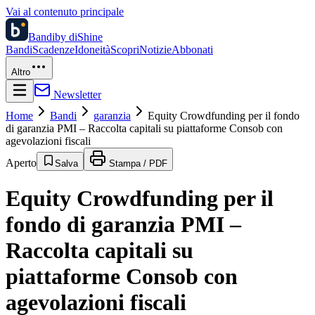
Vai al contenuto principale
Bandi
by diShine
Bandi
Scadenze
Idoneità
Scopri
Notizie
Abbonati
Altro
Newsletter
Home
Bandi
garanzia
Equity Crowdfunding per il fondo
di garanzia PMI – Raccolta capitali su piattaforme Consob con
agevolazioni fiscali
Aperto
Salva
Stampa / PDF
Equity Crowdfunding per il
fondo di garanzia PMI –
Raccolta capitali su
piattaforme Consob con
agevolazioni fiscali