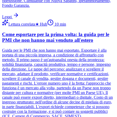
fideiussione. Cumulabile con Nuova Sabatini, Iperammortamento,
Fondo Garanzia.
Leggi
Lettura correlata
★
Hub
10
min
Come esportare per la prima volta: la guida per le
PMI che non hanno mai venduto all'estero
Guida per le PMI che non hanno mai esportato. Esportare è alla
portata di una piccola impresa, a condizione di affrontarlo con
metodo. Il primo passo è un'autoanalisi onesta della prontezza:
solidità finanziaria, capacità produttiva, tempo e persone, impegno
della direzione. Le tappe del percorso: analizzare e scegliere il
mercato, adattare il prodotto, verificare normative e certificazioni,
scegliere il canale di vendita, gestire dogana e documenti, gestire
pagamenti e rischi. L'errore numero uno è la fretta: l'approccio che
funziona è un mercato alla volta, partendo da un Paese non troppo
distante per cultura e normative (per molte PMI un Paese UE). Il
canale può essere export diretto, intermediari o digitale. Costo di un
ingresso strutturato: nell'ordine di alcune decine di migliaia di euro,
in parte finanziabili. L'export richiede competenze che si possono
costruire con la formazione, e si può contare su soggetti pubblici
(ICE, Camere di Commercio, SACE, SIMEST).