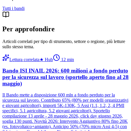
Tutti i
bandi
Per approfondire
Articoli correlati per tipo di strumento, settore o regione
, più letture
sullo stesso tema.
Lettura correlata
★
Hub
12
min
Bando ISI INAIL 2026: 600 milioni a fondo perduto
per la sicurezza sul lavoro (sportello aperto fino al 28
maggio)
Il Bando mette a disposizione 600 mln a fondo perduto per la
sicurezza sul lavoro. Contributo 65% (80% per modelli organizzativi
e giovani agricoltori), importi 5K-130K, 5 Assi (1.1, 1.2, 2, 4 PMI
specifici, 5.1 agricoltura, 5.2 giovani agricoltori). Sportello
compilazione 13 aprile - 28 maggio 2026, click day giugno 2026,
soglia 130 punti. Novità 2026: Intervento Aggiuntivo 80% fino 20K
(es. fotovoltaico+amianto). Anticipo 50% (70% micro Assi 4-5) con