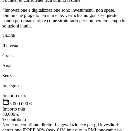
Founder & consulente tech & innovazione
"Innovazione e digitalizzazione sono investimenti, non spese.
Dimmi che progetto hai in mente: verifichiamo gratis se questo
bando può finanziarlo e come strutturarlo per non perdere tempo in
soluzioni inutili.
24/48h
Risposta
Gratis
Analisi
Senza
Impegno
Importo max
5.000.000 €
Importo min
50.000 €
% contributo
Non è un contributo diretto. L'agevolazione è per gli investitori:
detrazione IRPEF 30% (max €1M investito in PMI innovative) o