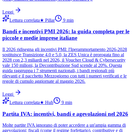
Leggi
Lettura correlata
★
Pillar
9
min
Bandi e incentivi PMI 2026: la guida completa per le
piccole e medie imprese italiane
Il 2026 ridisegna gli incentivi PMI: l'Iperammortamento 2026-2028
sostituisce Transizione 4.0 e 5.0, la ZES Unica è prorogata fino al
2028 con 2,3 miliardi nel 2026, il Voucher Cloud & Cybersecurity
vale 150 milioni, la Decontribuzione Sud scende al 20%. Questa
guida raggruppa i 7 strumenti nazionali, i bandi regionali più
rilevanti e il pacchetto Mezzogiorno con tutti i numeri verificati e le
regole di cumulo aggiornate al maggio 2026.
Leggi
Lettura correlata
★
Hub
9
min
Partita IVA: incentivi, bandi e agevolazioni nel 2026
Molte partite IVA ignorano di poter accedere a un'ampia gamma di
agevolazioni: fiscali (come il regime forfettario), contributive e di