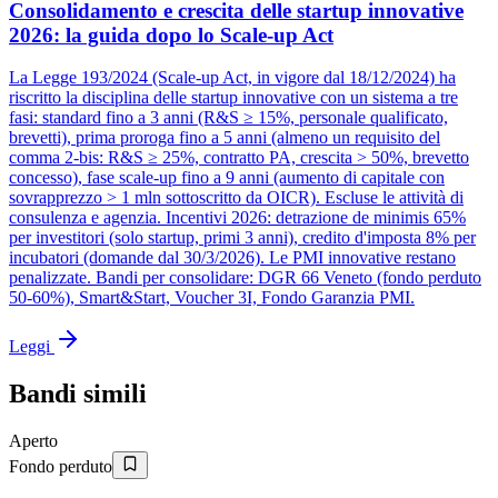
Consolidamento e crescita delle startup innovative
2026: la guida dopo lo Scale-up Act
La Legge 193/2024 (Scale-up Act, in vigore dal 18/12/2024) ha
riscritto la disciplina delle startup innovative con un sistema a tre
fasi: standard fino a 3 anni (R&S ≥ 15%, personale qualificato,
brevetti), prima proroga fino a 5 anni (almeno un requisito del
comma 2-bis: R&S ≥ 25%, contratto PA, crescita > 50%, brevetto
concesso), fase scale-up fino a 9 anni (aumento di capitale con
sovrapprezzo > 1 mln sottoscritto da OICR). Escluse le attività di
consulenza e agenzia. Incentivi 2026: detrazione de minimis 65%
per investitori (solo startup, primi 3 anni), credito d'imposta 8% per
incubatori (domande dal 30/3/2026). Le PMI innovative restano
penalizzate. Bandi per consolidare: DGR 66 Veneto (fondo perduto
50-60%), Smart&Start, Voucher 3I, Fondo Garanzia PMI.
Leggi
Bandi simili
Aperto
Fondo perduto