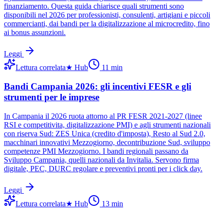
finanziamento. Questa guida chiarisce quali strumenti sono
disponibili nel 2026 per professionisti, consulenti, artigiani e piccoli
commercianti, dai bandi per la digitalizzazione al microcredito, fino
ai bonus assunzioni.
Leggi
Lettura correlata
★
Hub
11
min
Bandi Campania 2026: gli incentivi FESR e gli
strumenti per le imprese
In Campania il 2026 ruota attorno al PR FESR 2021-2027 (linee
RSI e competitivita, digitalizzazione PMI) e agli strumenti nazionali
con riserva Sud: ZES Unica (credito d'imposta), Resto al Sud 2.0,
macchinari innovativi Mezzogiorno, decontribuzione Sud, sviluppo
competenze PMI Mezzogiorno. I bandi regionali passano da
Sviluppo Campania, quelli nazionali da Invitalia. Servono firma
digitale, PEC, DURC regolare e preventivi pronti per i click day.
Leggi
Lettura correlata
★
Hub
13
min