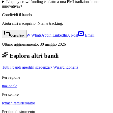
L'equity crowdfunding è adatto a una PMI tradizionale non
innovativa?
+
Condividi
il bando
Aiuta altri a scoprirlo. Niente tracking.
W
WhatsApp
in
LinkedIn
X
Post
Email
Copia link
Ultimo aggiornamento:
30 maggio 2026
Esplora altri bandi
Tutti i bandi aperti
In scadenza
⚡ Wizard idoneità
Per regione
nazionale
Per settore
ict
manifatturiero
altro
Per tipo di strumento