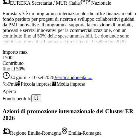
EUREKA Secretariat / MUR (Italia)
🇮🇹
Nazionale
Eurostars 3 è un programma internazionale che offre finanziamenti a
fondo perduto per progetti di ricerca e sviluppo collaborativi guidati
da PMI innovative. Il programma supporta la creazione di prodotti,
processi e servizi innovativi per la commercializzazione, con un
contributo fino al 50% delle spese ammissibili. Le domande sono
aperte con due cut-off annuali, il prossimo il 10 settembre 2026.
Importo max
€500k
Contributo
fino al 50%
34 giorni · 10 set 2026
Verifica idoneità →
🏷️
Pmi
🏬
Piccola impresa
🏢
Media impresa
Aperto
Fondo perduto
Azioni di promozione internazionale dei Cluster-ER
2026
Regione Emilia-Romagna
Emilia-Romagna