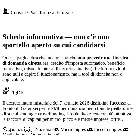
Consob / Piattaforme autorizzate
ℹ️
Scheda informativa — non c'è uno
sportello aperto su cui candidarsi
Questa pagina descrive una misura che
non prevede una finestra
di domanda diretta
(es. credito d'imposta automatico, beneficio
normativo, misura in attesa di decreto attuativo). Le informazioni
sono utili a capire il funzionamento, ma il tool di idoneità non è
applicabile.
TL;DR
Il decreto interministeriale del 7 gennaio 2026 disciplina l'accesso al
Fondo di Garanzia per le PMI per i finanziamenti tramite piattaforme
di social lending e crowdfunding. L'obiettivo è rendere più attrattiva
la raccolta di capitali per micro, piccole e medie imprese, offre…
🧰
garanzia
🇮🇹 Nazionale
👥
Micro impresa
👥
Piccola impresa
👥
Media impresa
🎯
investimenti