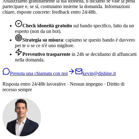
Analizziamo gratuitamente la tua idoneità, ti diciamo se vale la pena
partecipare e, se sì, costruiamo insieme la domanda. Informazioni
chiare, risposte concrete: feedback entro 24/48h.
Check idoneità gratuito
sul bando specifico, fatto da un
esperto (non da un bot).
Strategia su misura
: capiamo se questo bando è davvero
per te o se ce n'è uno migliore.
Preventivo trasparente
in 24h se decidiamo di affiancarti
nella domanda.
Prenota una chiamata con noi
kevin@dishine.it
Risposta entro 24/48h lavorative · Nessun impegno · Diritto di
recesso sempre