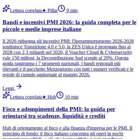
Lettura correlata
★
Pillar
9
min
Bandi e incentivi PMI 2026: la guida completa per le
piccole e medie imprese italiane
Il 2026 ridisegna gli incentivi PMI: l'Iperammortamento 2026-2028
sostituisce Transizione 4.0 e 5.0, la ZES Unica è prorogata fino al
2028 con 2,3 miliardi nel 2026, il Voucher Cloud & Cybersecurity
vale 150 milioni, la Decontribuzione Sud scende al 20%. Questa
guida raggruppa i 7 strumenti nazionali, i bandi regionali più
rilevanti e il pacchetto Mezzogiorno con tutti i numeri verificati e le
regole di cumulo aggiornate al maggio 2026.
Leggi
Lettura correlata
★
Hub
10
min
Fisco e adempimenti della PMI: la guida per
orientarsi tra scadenze, liquidità e crediti
Hub di orientamento al fisco e alla finanza d'impresa per le PMI. Il
principio di fondo: il fisco italiano concentra gli oneri in pochi