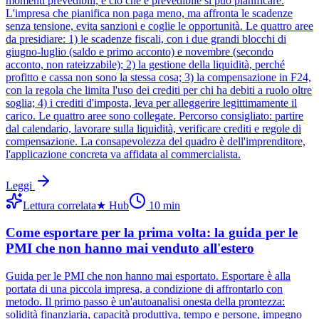
momenti prevedibili, e ciò che è prevedibile si può pianificare.
L'impresa che pianifica non paga meno, ma affronta le scadenze
senza tensione, evita sanzioni e coglie le opportunità. Le quattro aree
da presidiare: 1) le scadenze fiscali, con i due grandi blocchi di
giugno-luglio (saldo e primo acconto) e novembre (secondo
acconto, non rateizzabile); 2) la gestione della liquidità, perché
profitto e cassa non sono la stessa cosa; 3) la compensazione in F24,
con la regola che limita l'uso dei crediti per chi ha debiti a ruolo oltre
soglia; 4) i crediti d'imposta, leva per alleggerire legittimamente il
carico. Le quattro aree sono collegate. Percorso consigliato: partire
dal calendario, lavorare sulla liquidità, verificare crediti e regole di
compensazione. La consapevolezza del quadro è dell'imprenditore,
l'applicazione concreta va affidata al commercialista.
Leggi
Lettura correlata
★
Hub
10
min
Come esportare per la prima volta: la guida per le
PMI che non hanno mai venduto all'estero
Guida per le PMI che non hanno mai esportato. Esportare è alla
portata di una piccola impresa, a condizione di affrontarlo con
metodo. Il primo passo è un'autoanalisi onesta della prontezza:
solidità finanziaria, capacità produttiva, tempo e persone, impegno