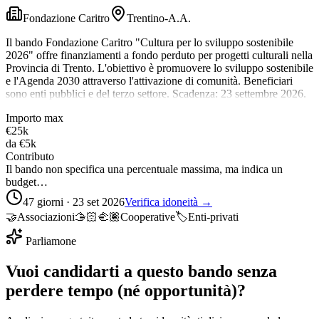
Fondazione Caritro
Trentino-A.A.
Il bando Fondazione Caritro "Cultura per lo sviluppo sostenibile
2026" offre finanziamenti a fondo perduto per progetti culturali nella
Provincia di Trento. L'obiettivo è promuovere lo sviluppo sostenibile
e l'Agenda 2030 attraverso l'attivazione di comunità. Beneficiari
sono enti pubblici e del terzo settore. Scadenza: 23 settembre 2026.
Importo max
€25k
da
€5k
Contributo
Il bando non specifica una percentuale massima, ma indica un
budget…
47 giorni · 23 set 2026
Verifica idoneità →
🤝
Associazioni
🫱🏻‍🫲🏽
Cooperative
🏷️
Enti-privati
Parliamone
Vuoi candidarti a questo bando senza
perdere tempo (né opportunità)?