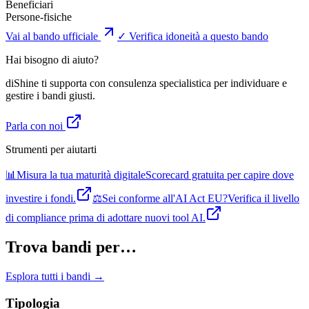
Beneficiari
Persone-fisiche
Vai al bando ufficiale
✓ Verifica idoneità a questo bando
Hai bisogno di aiuto?
diShine ti supporta con consulenza specialistica per individuare e
gestire i bandi giusti.
Parla con noi
Strumenti per aiutarti
📊
Misura la tua maturità digitale
Scorecard gratuita per capire dove
investire i fondi.
⚖️
Sei conforme all'AI Act EU?
Verifica il livello
di compliance prima di adottare nuovi tool AI.
Trova bandi per…
Esplora tutti i bandi →
Tipologia