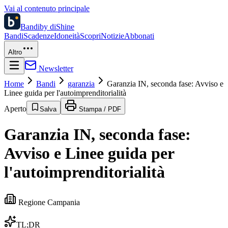
Vai al contenuto principale
Bandi
by diShine
Bandi
Scadenze
Idoneità
Scopri
Notizie
Abbonati
Altro
Newsletter
Home
Bandi
garanzia
Garanzia IN, seconda fase: Avviso e
Linee guida per l'autoimprenditorialità
Aperto
Salva
Stampa / PDF
Garanzia IN, seconda fase:
Avviso e Linee guida per
l'autoimprenditorialità
Regione Campania
TL;DR