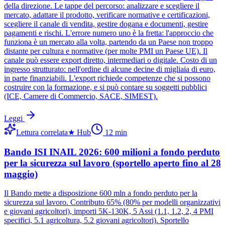
della direzione. Le tappe del percorso: analizzare e scegliere il
mercato, adattare il prodotto, verificare normative e certificazioni,
scegliere il canale di vendita, gestire dogana e documenti, gestire
pagamenti e rischi. L'errore numero uno è la fretta: l'approccio che
funziona è un mercato alla volta, partendo da un Paese non troppo
distante per cultura e normative (per molte PMI un Paese UE). Il
canale può essere export diretto, intermediari o digitale. Costo di un
ingresso strutturato: nell'ordine di alcune decine di migliaia di euro,
in parte finanziabili. L'export richiede competenze che si possono
costruire con la formazione, e si può contare su soggetti pubblici
(ICE, Camere di Commercio, SACE, SIMEST).
Leggi
Lettura correlata
★
Hub
12
min
Bando ISI INAIL 2026: 600 milioni a fondo perduto
per la sicurezza sul lavoro (sportello aperto fino al 28
maggio)
Il Bando mette a disposizione 600 mln a fondo perduto per la
sicurezza sul lavoro. Contributo 65% (80% per modelli organizzativi
e giovani agricoltori), importi 5K-130K, 5 Assi (1.1, 1.2, 2, 4 PMI
specifici, 5.1 agricoltura, 5.2 giovani agricoltori). Sportello