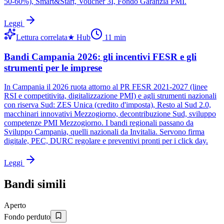
50-60%), Smart&Start, Voucher 3I, Fondo Garanzia PMI.
Leggi
Lettura correlata
★
Hub
11
min
Bandi Campania 2026: gli incentivi FESR e gli
strumenti per le imprese
In Campania il 2026 ruota attorno al PR FESR 2021-2027 (linee
RSI e competitivita, digitalizzazione PMI) e agli strumenti nazionali
con riserva Sud: ZES Unica (credito d'imposta), Resto al Sud 2.0,
macchinari innovativi Mezzogiorno, decontribuzione Sud, sviluppo
competenze PMI Mezzogiorno. I bandi regionali passano da
Sviluppo Campania, quelli nazionali da Invitalia. Servono firma
digitale, PEC, DURC regolare e preventivi pronti per i click day.
Leggi
Bandi simili
Aperto
Fondo perduto