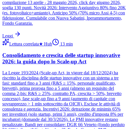
compilazione 13 aprile - 28 maggio 2026, click day giugno 2026,
soglia 130 punti. Novità 2026: Intervento Aggiuntivo 80% fino 20K
(es. fotovoltaico+amianto). Anticipo 50% (70% micro Assi 4-5) con
fideiussione. Cumulabile con Nuova Sabatini, Iperammortamento,
Fondo Garanzia.
Leggi
Lettura correlata
★
Hub
13
min
Consolidamento e crescita delle startup innovative
2026: la guida dopo lo Scale-up Act
La Legge 193/2024 (Scale-up Act, in vigore dal 18/12/2024) ha
riscritto la disciplina delle startup innovative con un sistema a tre
fasi: standard fino a 3 anni (R&S ≥ 15%, personale qualificato,
brevetti), prima proroga fino a 5 anni (almeno un requisito del
comma 2-bis: R&S ≥ 25%, contratto PA, crescita > 50%, brevetto
concesso), fase scale-up fino a 9 anni (aumento di capitale con
sovrapprezzo > 1 mln sottoscritto da OICR). Escluse le attività di
consulenza e agenzia. Incentivi 2026: detrazione de minimis 65%
per investitori (solo startup, primi 3 anni), credito d'imposta 8% per
incubatori (domande dal 30/3/2026). Le PMI innovative restano
penalizzate. Bandi per consolidare: DGR 66 Veneto (fondo perduto