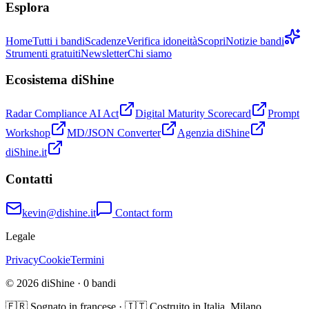
Esplora
Home
Tutti i bandi
Scadenze
Verifica idoneità
Scopri
Notizie bandi
Strumenti gratuiti
Newsletter
Chi siamo
Ecosistema diShine
Radar Compliance AI Act
Digital Maturity Scorecard
Prompt
Workshop
MD/JSON Converter
Agenzia diShine
diShine.it
Contatti
kevin@dishine.it
Contact form
Legale
Privacy
Cookie
Termini
© 2026 diShine ·
0
bandi
🇫🇷 Sognato in francese · 🇮🇹 Costruito in Italia, Milano.