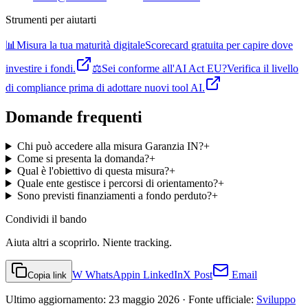
Strumenti per aiutarti
📊
Misura la tua maturità digitale
Scorecard gratuita per capire dove
investire i fondi.
⚖️
Sei conforme all'AI Act EU?
Verifica il livello
di compliance prima di adottare nuovi tool AI.
Domande frequenti
Chi può accedere alla misura Garanzia IN?
+
Come si presenta la domanda?
+
Qual è l'obiettivo di questa misura?
+
Quale ente gestisce i percorsi di orientamento?
+
Sono previsti finanziamenti a fondo perduto?
+
Condividi
il bando
Aiuta altri a scoprirlo. Niente tracking.
W
WhatsApp
in
LinkedIn
X
Post
Email
Copia link
Ultimo aggiornamento:
23 maggio 2026
· Fonte ufficiale:
Sviluppo