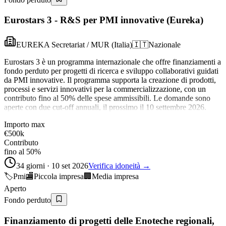
Eurostars 3 - R&S per PMI innovative (Eureka)
EUREKA Secretariat / MUR (Italia)
🇮🇹
Nazionale
Eurostars 3 è un programma internazionale che offre finanziamenti a
fondo perduto per progetti di ricerca e sviluppo collaborativi guidati
da PMI innovative. Il programma supporta la creazione di prodotti,
processi e servizi innovativi per la commercializzazione, con un
contributo fino al 50% delle spese ammissibili. Le domande sono
aperte con due cut-off annuali, il prossimo il 10 settembre 2026.
Importo max
€500k
Contributo
fino al 50%
34 giorni · 10 set 2026
Verifica idoneità →
🏷️
Pmi
🏬
Piccola impresa
🏢
Media impresa
Aperto
Fondo perduto
Finanziamento di progetti delle Enoteche regionali,