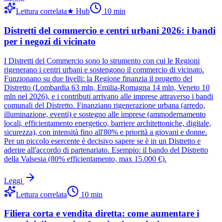
Lettura correlata
★
Hub
10
min
Distretti del commercio e centri urbani 2026: i bandi
per i negozi di vicinato
I Distretti del Commercio sono lo strumento con cui le Regioni
rigenerano i centri urbani e sostengono il commercio di vicinato.
Funzionano su due livelli: la Regione finanzia il progetto del
Distretto (Lombardia 63 mln, Emilia-Romagna 14 mln, Veneto 10
mln nel 2026), e i contributi arrivano alle imprese attraverso i bandi
comunali del Distretto. Finanziano rigenerazione urbana (arredo,
illuminazione, eventi) e sostegno alle imprese (ammodernamento
locali, efficientamento energetico, barriere architettoniche, digitale,
sicurezza), con intensità fino all'80% e priorità a giovani e donne.
Per un piccolo esercente è decisivo sapere se è in un Distretto e
aderire all'accordo di partenariato. Esempio: il bando del Distretto
della Valsesia (80% efficientamento, max 15.000 €).
Leggi
Lettura correlata
10
min
Filiera corta e vendita diretta: come aumentare i