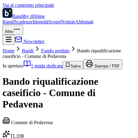
Vai al contenuto principale
Bandi
by diShine
Bandi
Scadenze
Idoneità
Scopri
Notizie
Abbonati
Altro
Newsletter
Home
Bandi
Fondo perduto
Bando riqualificazione
caseificio - Comune di Pedavena
In apertura
1 guida dedicata
Salva
Stampa / PDF
Bando riqualificazione
caseificio - Comune di
Pedavena
Comune di Pedavena
TL;DR