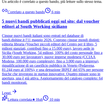
Un articolo è correlato a questo bando
, più letture sullo stesso tema.
Correlato a questo bando
6
min
5 nuovi bandi pubblicati oggi sul sito: dal voucher
editori al South Working siciliano
Cinque nuovi bandi italiani sono entrati nel database di
bandi.dishine.it l'11 maggio 2026. Coprono cinque mondi distinti:
editoria libraria (Voucher piccoli editori del Centro per il libro, 5
milioni stanziati, contributi fino a 15.000 euro), lavoro agile in
Sicilia (South Working, 54 milioni, 100% del costo personale fino a
30.000 euro per lavoratore), nuove imprese modenesi (CCIAA
Modena, 100.000 euro complessivi, fino a 3.000 euro a impresa),
riqualificazione di un caseificio pubblico in Veneto (Pedavena,
81.244 euro al 100%), e una detrazione IRPEF del 65% per persone
fisiche che investono in startup innovative. Quattro misure sono in
apertura, una è già attiva. Aggiornamento del catalogo completo: 64
bandi monitorati.
Leggi
Lettura correlata
★
Hub
10
min