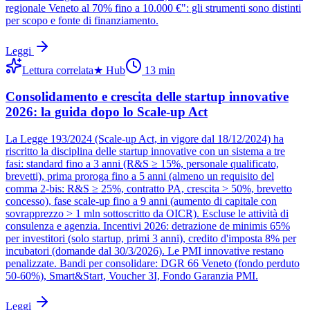
regionale Veneto al 70% fino a 10.000 €": gli strumenti sono distinti
per scopo e fonte di finanziamento.
Leggi
Lettura correlata
★
Hub
13
min
Consolidamento e crescita delle startup innovative
2026: la guida dopo lo Scale-up Act
La Legge 193/2024 (Scale-up Act, in vigore dal 18/12/2024) ha
riscritto la disciplina delle startup innovative con un sistema a tre
fasi: standard fino a 3 anni (R&S ≥ 15%, personale qualificato,
brevetti), prima proroga fino a 5 anni (almeno un requisito del
comma 2-bis: R&S ≥ 25%, contratto PA, crescita > 50%, brevetto
concesso), fase scale-up fino a 9 anni (aumento di capitale con
sovrapprezzo > 1 mln sottoscritto da OICR). Escluse le attività di
consulenza e agenzia. Incentivi 2026: detrazione de minimis 65%
per investitori (solo startup, primi 3 anni), credito d'imposta 8% per
incubatori (domande dal 30/3/2026). Le PMI innovative restano
penalizzate. Bandi per consolidare: DGR 66 Veneto (fondo perduto
50-60%), Smart&Start, Voucher 3I, Fondo Garanzia PMI.
Leggi