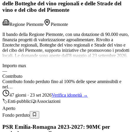
delle Botteghe del vino regionali e delle Strade del
vino e del cibo del Piemonte
Regione Piemonte
Piemonte
Il bando della Regione Piemonte, con una dotazione di 90.000 euro,
finanzia progetti di valorizzazione agroalimentare. Rivolto a
Enoteche regionali, Botteghe del vino regionali e Strade del vino e
del cibo del Piemonte, supporta iniziative che promuovono i prodotti
locali. Le domande sono aperte dall'8 maggio al 23 settembre 2026.
Importo max
—
Contributo
Contributo fondo perduto fino al 100% delle spese ammissibili e
nel…
47 giorni · 23 set 2026
Verifica idoneità →
🏷️
Enti-pubblici
🤝
Associazioni
Aperto
Fondo perduto
PSR Emilia-Romagna 2023-2027: 90M€ per