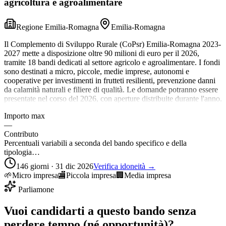
agricoltura e agroalimentare
Regione Emilia-Romagna
Emilia-Romagna
Il Complemento di Sviluppo Rurale (CoPsr) Emilia-Romagna 2023-
2027 mette a disposizione oltre 90 milioni di euro per il 2026,
tramite 18 bandi dedicati al settore agricolo e agroalimentare. I fondi
sono destinati a micro, piccole, medie imprese, autonomi e
cooperative per investimenti in frutteti resilienti, prevenzione danni
da calamità naturali e filiere di qualità. Le domande potranno essere
presentate nel corso del 2026, con aperture distribuite durante l'anno.
Importo max
—
Contributo
Percentuali variabili a seconda del bando specifico e della
tipologia…
146 giorni · 31 dic 2026
Verifica idoneità →
🌱
Micro impresa
🏬
Piccola impresa
🏢
Media impresa
Parliamone
Vuoi candidarti a questo bando senza
perdere tempo (né opportunità)?