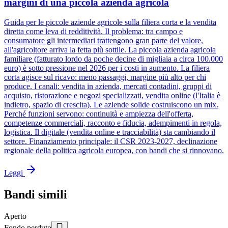
margini di una piccola azienda agricola
Guida per le piccole aziende agricole sulla filiera corta e la vendita
diretta come leva di redditività. Il problema: tra campo e
consumatore gli intermediari trattengono gran parte del valore,
all'agricoltore arriva la fetta più sottile. La piccola azienda agricola
familiare (fatturato lordo da poche decine di migliaia a circa 100.000
euro) è sotto pressione nel 2026 per i costi in aumento. La filiera
corta agisce sul ricavo: meno passaggi, margine più alto per chi
produce. I canali: vendita in azienda, mercati contadini, gruppi di
acquisto, ristorazione e negozi specializzati, vendita online (l'Italia è
indietro, spazio di crescita). Le aziende solide costruiscono un mix.
Perché funzioni servono: continuità e ampiezza dell'offerta,
competenze commerciali, racconto e fiducia, adempimenti in regola,
logistica. Il digitale (vendita online e tracciabilità) sta cambiando il
settore. Finanziamento principale: il CSR 2023-2027, declinazione
regionale della politica agricola europea, con bandi che si rinnovano.
Leggi
Bandi simili
Aperto
Fondo perduto