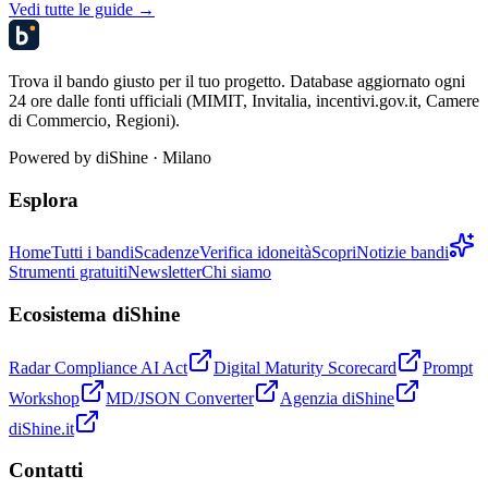
Vedi tutte le guide →
Trova il bando giusto per il tuo progetto. Database aggiornato ogni
24 ore dalle fonti ufficiali (MIMIT, Invitalia, incentivi.gov.it, Camere
di Commercio, Regioni).
Powered by
diShine
· Milano
Esplora
Home
Tutti i bandi
Scadenze
Verifica idoneità
Scopri
Notizie bandi
Strumenti gratuiti
Newsletter
Chi siamo
Ecosistema diShine
Radar Compliance AI Act
Digital Maturity Scorecard
Prompt
Workshop
MD/JSON Converter
Agenzia diShine
diShine.it
Contatti