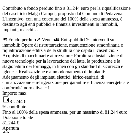
Contributo a fondo perduto fino a 81.244 euro per la riqualificazione
del caseificio Malga Campet, proposto dal Comune di Pedavena.
L'incentivo, con una copertura del 100% della spesa ammessa, è
destinato agli enti pubblici e finanzia investimenti in immobili,
impianti, macchi…
🧰
Fondo perduto
📍 Veneto
👥
Enti-pubblici
🎯
Interventi su
immobili: Opere di ristrutturazione, manutenzione straordinaria e
riqualificazione edilizia della struttura che ospita il caseificio. ·
Acquisto di macchinari e attrezzature: Fornitura e installazione di
nuove tecnologie per la lavorazione del latte, la produzione e la
stagionatura dei formaggi, in linea con gli standard di sicurezza e
igiene. · Realizzazione e ammodernamento di impianti:
Adeguamento degli impianti elettrici, idrico-sanitari, di
climatizzazione e refrigerazione per garantire efficienza energetica e
conformità normativa.
+1
Importo max
81.244 €
% contributo
Fino al 100% della spesa ammessa, per un massimo di 81.244 euro
Dotazione totale
81.244 €
Apertura