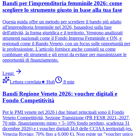
Bandi per l'imprenditoria femminile 2026: come
scegliere lo strumento giusto in base alla tua fase
Questa guida offre un metodo per scegliere il bando più adatto
all'imprenditoria femminile nel 2026, basandosi sulla fase
dell'attività, la forma giuridica e il territorio. Vengono analizzati
strumenti nazionali come il Fondo Impresa Femminile e ON, e
regionali come il Bando Veneto, con un focus sulle opportunità per
le professioniste. L'articolo fornisce anche consigli su come
combinare gli strumenti e gli errori da evitare per massimizzare le
opportunità di finanziamento.
Leggi
Lettura correlata
★
Hub
8
min
Bandi Regione Veneto 2026: voucher digitali e
Fondo Competitività
Per le PMI venete nel 2026 i due binari principali sono il Fondo
Veneto Competitività, Sezione Transizione (PR FESR 2021–2027,
70 mln, finanziamento misto + 5–10% fondo perduto, scadenza 31
dicembre 2026) e i voucher digitali I4.0 delle CCIAA territoriali (es.
Venezia Rovigo: 70% fino a 6.000 €). Non esiste un "voucher unico