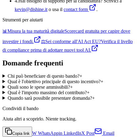
4
.
Hai bisogno di supporto per la candidatura? Scrivici a
kevin@dishine.it
o usa il
contact form
.
Strumenti per aiutarti
📊
Misura la tua maturità digitale
Scorecard gratuita per capire dove
investire i fondi.
⚖️
Sei conforme all'AI Act EU?
Verifica il livello
di compliance prima di adottare nuovi tool AI.
Domande frequenti
Chi può beneficiare di questo bando?
+
Qual è l'obiettivo principale di questo incentivo?
+
Quali sono le spese ammissibili?
+
Qual è l'importo massimo del contributo?
+
Quando sarà possibile presentare domanda?
+
Condividi
il bando
Aiuta altri a scoprirlo. Niente tracking.
W
WhatsApp
in
LinkedIn
X
Post
Email
Copia link