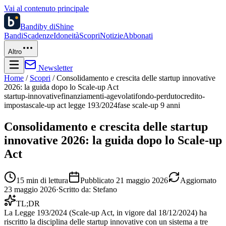
Vai al contenuto principale
Bandi
by diShine
Bandi
Scadenze
Idoneità
Scopri
Notizie
Abbonati
Altro
Newsletter
Home
/
Scopri
/
Consolidamento e crescita delle startup innovative
2026: la guida dopo lo Scale-up Act
startup-innovative
finanziamenti-agevolati
fondo-perduto
credito-
imposta
scale-up act legge 193/2024
fase scale-up 9 anni
Consolidamento e crescita delle startup
innovative 2026: la guida dopo lo Scale-up
Act
15
min di lettura
Pubblicato
21 maggio 2026
Aggiornato
23 maggio 2026
·
Scritto da:
Stefano
TL;DR
La Legge 193/2024 (Scale-up Act, in vigore dal 18/12/2024) ha
riscritto la disciplina delle startup innovative con un sistema a tre