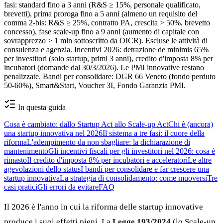
fasi: standard fino a 3 anni (R&S ≥ 15%, personale qualificato,
brevetti), prima proroga fino a 5 anni (almeno un requisito del
comma 2-bis: R&S ≥ 25%, contratto PA, crescita > 50%, brevetto
concesso), fase scale-up fino a 9 anni (aumento di capitale con
sovrapprezzo > 1 mln sottoscritto da OICR). Escluse le attività di
consulenza e agenzia. Incentivi 2026: detrazione de minimis 65%
per investitori (solo startup, primi 3 anni), credito d'imposta 8% per
incubatori (domande dal 30/3/2026). Le PMI innovative restano
penalizzate. Bandi per consolidare: DGR 66 Veneto (fondo perduto
50-60%), Smart&Start, Voucher 3I, Fondo Garanzia PMI.
In questa guida
Cosa è cambiato: dallo Startup Act allo Scale-up Act
Chi è (ancora)
una startup innovativa nel 2026
Il sistema a tre fasi: il cuore della
riforma
L'adempimento da non sbagliare: la dichiarazione di
mantenimento
Gli incentivi fiscali per gli investitori nel 2026: cosa è
rimasto
Il credito d'imposta 8% per incubatori e acceleratori
Le altre
agevolazioni dello status
I bandi per consolidare e far crescere una
startup innovativa
La strategia di consolidamento: come muoversi
Tre
casi pratici
Gli errori da evitare
FAQ
Il 2026 è l'anno in cui la riforma delle startup innovative
produce i suoi effetti pieni. La
Legge 193/2024
(lo Scale-up