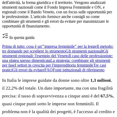
dell'attività, la forma giuridica e il territorio. Vengono analizzati
strumenti nazionali come il Fondo Impresa Femminile e ON, e
regionali come il Bando Veneto, con un focus sulle opportunità per
le professioniste. L'articolo fornisce anche consigli su come
combinare gli strumenti e gli errori da evitare per massimizzare le
opportunità di finanziamento.
In questa guida
Prima di tutto: cosa è un'"impresa femminile" per la legge
Il metodo:
tre domande per scegliere lo strumento
Gli strumenti nazionali
Gli
strumenti regionali: l'esempio del Veneto
Il caso delle professioniste:
una platea spesso dimenticata
La strategia: combinare gli strumenti
per fase
I settori in crescita per l'imprenditoria femminile
Tre casi
pratici
Gli errori da evitare
FAQ
Fonti istituzionali di riferimento
In Italia le imprese guidate da donne sono oltre
1,3 milioni
,
il 22,2% del totale. Un dato importante, ma con una fragilità
precisa: il tasso di sopravvivenza a cinque anni è del
67,5%
,
quasi cinque punti sotto le imprese non femminili. Il
problema non è la qualità dei progetti, è l'accesso al credito e