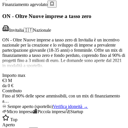
Finanziamento agevolato
ON - Oltre Nuove imprese a tasso zero
Invitalia
🇮🇹
Nazionale
ON - Oltre Nuove imprese a tasso zero di Invitalia è un incentivo
nazionale per la creazione e lo sviluppo di imprese a prevalente
partecipazione giovanile (18-35 anni) o femminile. Offre un mix di
finanziamento a tasso zero e fondo perduto, coprendo fino al 90% di
progetti fino a 3 milioni di euro. Le domande sono aperte dal 2021
in modalità a sportello.
Importo max
€3 M
da
0 €
Contributo
Fino al 90% delle spese ammissibili, con un mix di finanziamento
a…
♾️
Sempre aperto (sportello)
Verifica idoneità →
🌱
Micro impresa
🏬
Piccola impresa
🚀
Startup
Top
Aperto