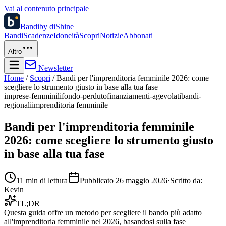
Vai al contenuto principale
Bandi
by diShine
Bandi
Scadenze
Idoneità
Scopri
Notizie
Abbonati
Altro
Newsletter
Home
/
Scopri
/
Bandi per l'imprenditoria femminile 2026: come
scegliere lo strumento giusto in base alla tua fase
imprese-femminili
fondo-perduto
finanziamenti-agevolati
bandi-
regionali
imprenditoria femminile
Bandi per l'imprenditoria femminile
2026: come scegliere lo strumento giusto
in base alla tua fase
11
min di lettura
Pubblicato
26 maggio 2026
·
Scritto da:
Kevin
TL;DR
Questa guida offre un metodo per scegliere il bando più adatto
all'imprenditoria femminile nel 2026, basandosi sulla fase