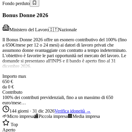
Fondo perduto
Bonus Donne 2026
Ministero del Lavoro
🇮🇹
Nazionale
Il Bonus Donne 2026 offre un esonero contributivo del 100% (fino
a 650€/mese per 12 o 24 mesi) ai datori di lavoro privati che
assumono donne svantaggiate con contratto a tempo indeterminato.
L'obiettivo è favorire le pari opportunità nel mercato del lavoro. Le
domande si presentano all'INPS e il bando è aperto fino al 31
dicembre 2026.
Importo max
650 €
da
0 €
Contributo
100% dei contributi previdenziali, fino a un massimo di 650
euro/mese…
144 giorni · 31 dic 2026
Verifica idoneità →
🌱
Micro impresa
🏬
Piccola impresa
🏢
Media impresa
Top
Aperto