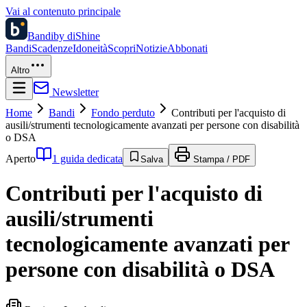
Vai al contenuto principale
Bandi
by diShine
Bandi
Scadenze
Idoneità
Scopri
Notizie
Abbonati
Altro
Newsletter
Home
Bandi
Fondo perduto
Contributi per l'acquisto di
ausili/strumenti tecnologicamente avanzati per persone con disabilità
o DSA
Aperto
1 guida dedicata
Salva
Stampa / PDF
Contributi per l'acquisto di
ausili/strumenti
tecnologicamente avanzati per
persone con disabilità o DSA