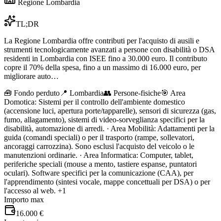
Regione Lombardia
TL;DR
La Regione Lombardia offre contributi per l'acquisto di ausili e
strumenti tecnologicamente avanzati a persone con disabilità o DSA
residenti in Lombardia con ISEE fino a 30.000 euro. Il contributo
copre il 70% della spesa, fino a un massimo di 16.000 euro, per
migliorare auto…
🧰
Fondo perduto
📍 Lombardia
👥
Persone-fisiche
🎯
Area
Domotica: Sistemi per il controllo dell'ambiente domestico
(accensione luci, apertura porte/tapparelle), sensori di sicurezza (gas,
fumo, allagamento), sistemi di video-sorveglianza specifici per la
disabilità, automazione di arredi. · Area Mobilità: Adattamenti per la
guida (comandi speciali) o per il trasporto (rampe, sollevatori,
ancoraggi carrozzina). Sono esclusi l'acquisto del veicolo o le
manutenzioni ordinarie. · Area Informatica: Computer, tablet,
periferiche speciali (mouse a mento, tastiere espanse, puntatori
oculari). Software specifici per la comunicazione (CAA), per
l'apprendimento (sintesi vocale, mappe concettuali per DSA) o per
l'accesso al web.
+1
Importo max
16.000 €