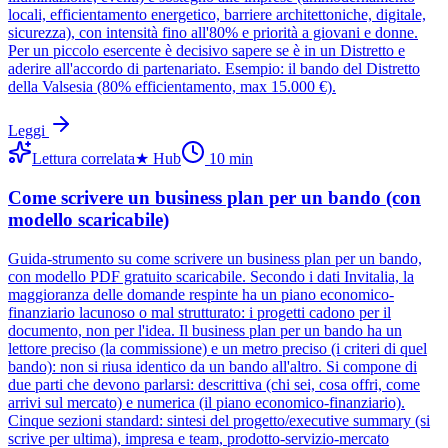
locali, efficientamento energetico, barriere architettoniche, digitale,
sicurezza), con intensità fino all'80% e priorità a giovani e donne.
Per un piccolo esercente è decisivo sapere se è in un Distretto e
aderire all'accordo di partenariato. Esempio: il bando del Distretto
della Valsesia (80% efficientamento, max 15.000 €).
Leggi
Lettura correlata
★
Hub
10
min
Come scrivere un business plan per un bando (con
modello scaricabile)
Guida-strumento su come scrivere un business plan per un bando,
con modello PDF gratuito scaricabile. Secondo i dati Invitalia, la
maggioranza delle domande respinte ha un piano economico-
finanziario lacunoso o mal strutturato: i progetti cadono per il
documento, non per l'idea. Il business plan per un bando ha un
lettore preciso (la commissione) e un metro preciso (i criteri di quel
bando): non si riusa identico da un bando all'altro. Si compone di
due parti che devono parlarsi: descrittiva (chi sei, cosa offri, come
arrivi sul mercato) e numerica (il piano economico-finanziario).
Cinque sezioni standard: sintesi del progetto/executive summary (si
scrive per ultima), impresa e team, prodotto-servizio-mercato