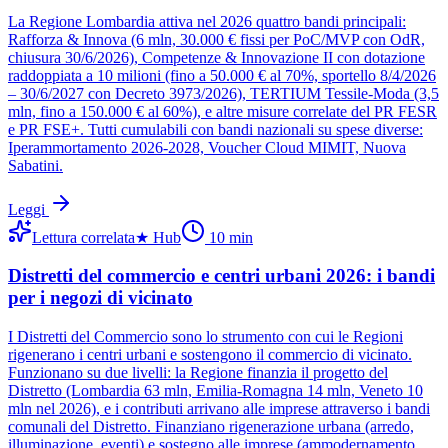
La Regione Lombardia attiva nel 2026 quattro bandi principali:
Rafforza & Innova (6 mln, 30.000 € fissi per PoC/MVP con OdR,
chiusura 30/6/2026), Competenze & Innovazione II con dotazione
raddoppiata a 10 milioni (fino a 50.000 € al 70%, sportello 8/4/2026
– 30/6/2027 con Decreto 3973/2026), TERTIUM Tessile-Moda (3,5
mln, fino a 150.000 € al 60%), e altre misure correlate del PR FESR
e PR FSE+. Tutti cumulabili con bandi nazionali su spese diverse:
Iperammortamento 2026-2028, Voucher Cloud MIMIT, Nuova
Sabatini.
Leggi
Lettura correlata
★
Hub
10
min
Distretti del commercio e centri urbani 2026: i bandi
per i negozi di vicinato
I Distretti del Commercio sono lo strumento con cui le Regioni
rigenerano i centri urbani e sostengono il commercio di vicinato.
Funzionano su due livelli: la Regione finanzia il progetto del
Distretto (Lombardia 63 mln, Emilia-Romagna 14 mln, Veneto 10
mln nel 2026), e i contributi arrivano alle imprese attraverso i bandi
comunali del Distretto. Finanziano rigenerazione urbana (arredo,
illuminazione, eventi) e sostegno alle imprese (ammodernamento