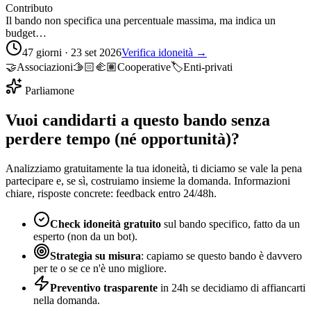
Contributo
Il bando non specifica una percentuale massima, ma indica un
budget…
47 giorni · 23 set 2026
Verifica idoneità →
🤝
Associazioni
🫱🏻‍🫲🏽
Cooperative
🏷️
Enti-privati
Parliamone
Vuoi candidarti a questo bando senza
perdere tempo (né opportunità)?
Analizziamo gratuitamente la tua idoneità, ti diciamo se vale la pena
partecipare e, se sì, costruiamo insieme la domanda. Informazioni
chiare, risposte concrete: feedback entro 24/48h.
Check idoneità gratuito
sul bando specifico, fatto da un
esperto (non da un bot).
Strategia su misura
: capiamo se questo bando è davvero
per te o se ce n'è uno migliore.
Preventivo trasparente
in 24h se decidiamo di affiancarti
nella domanda.