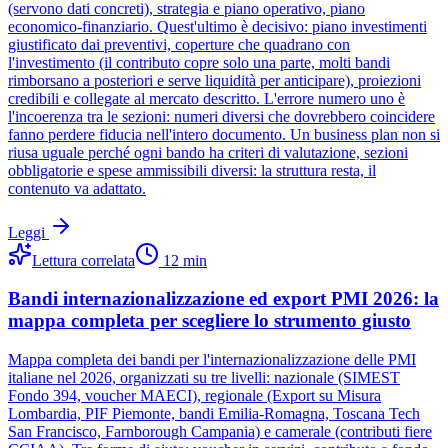
(servono dati concreti), strategia e piano operativo, piano
economico-finanziario. Quest'ultimo è decisivo: piano investimenti
giustificato dai preventivi, coperture che quadrano con
l'investimento (il contributo copre solo una parte, molti bandi
rimborsano a posteriori e serve liquidità per anticipare), proiezioni
credibili e collegate al mercato descritto. L'errore numero uno è
l'incoerenza tra le sezioni: numeri diversi che dovrebbero coincidere
fanno perdere fiducia nell'intero documento. Un business plan non si
riusa uguale perché ogni bando ha criteri di valutazione, sezioni
obbligatorie e spese ammissibili diversi: la struttura resta, il
contenuto va adattato.
Leggi
Lettura correlata
12
min
Bandi internazionalizzazione ed export PMI 2026: la
mappa completa per scegliere lo strumento giusto
Mappa completa dei bandi per l'internazionalizzazione delle PMI
italiane nel 2026, organizzati su tre livelli: nazionale (SIMEST
Fondo 394, voucher MAECI), regionale (Export su Misura
Lombardia, PIF Piemonte, bandi Emilia-Romagna, Toscana Tech
San Francisco, Farnborough Campania) e camerale (contributi fiere