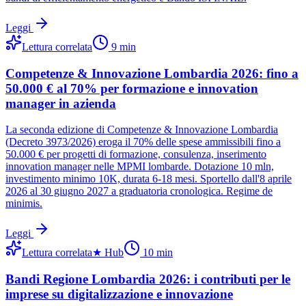
Leggi
Lettura correlata
9
min
Competenze & Innovazione Lombardia 2026: fino a
50.000 € al 70% per formazione e innovation
manager in azienda
La seconda edizione di Competenze & Innovazione Lombardia
(Decreto 3973/2026) eroga il 70% delle spese ammissibili fino a
50.000 € per progetti di formazione, consulenza, inserimento
innovation manager nelle MPMI lombarde. Dotazione 10 mln,
investimento minimo 10K, durata 6-18 mesi. Sportello dall'8 aprile
2026 al 30 giugno 2027 a graduatoria cronologica. Regime de
minimis.
Leggi
Lettura correlata
★
Hub
10
min
Bandi Regione Lombardia 2026: i contributi per le
imprese su digitalizzazione e innovazione