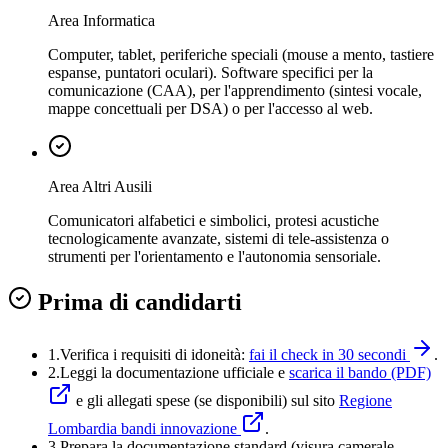
Area Informatica
Computer, tablet, periferiche speciali (mouse a mento, tastiere
espanse, puntatori oculari). Software specifici per la
comunicazione (CAA), per l'apprendimento (sintesi vocale,
mappe concettuali per DSA) o per l'accesso al web.
Area Altri Ausili
Comunicatori alfabetici e simbolici, protesi acustiche
tecnologicamente avanzate, sistemi di tele-assistenza o
strumenti per l'orientamento e l'autonomia sensoriale.
Prima di candidarti
1.
Verifica i requisiti di idoneità:
fai il check in 30 secondi
.
2.
Leggi la documentazione ufficiale e
scarica il bando (PDF)
e gli allegati spese (se disponibili) sul sito
Regione
Lombardia bandi innovazione
.
3
.
Prepara la documentazione standard (visura camerale,