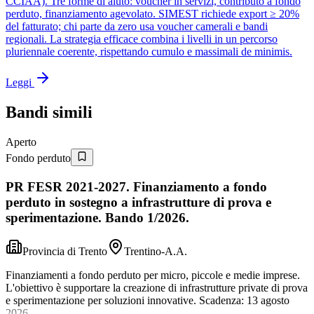
CCIAA). Tre forme di aiuto: voucher in servizi, contributo a fondo
perduto, finanziamento agevolato. SIMEST richiede export ≥ 20%
del fatturato; chi parte da zero usa voucher camerali e bandi
regionali. La strategia efficace combina i livelli in un percorso
pluriennale coerente, rispettando cumulo e massimali de minimis.
Leggi
Bandi simili
Aperto
Fondo perduto
PR FESR 2021-2027. Finanziamento a fondo
perduto in sostegno a infrastrutture di prova e
sperimentazione. Bando 1/2026.
Provincia di Trento
Trentino-A.A.
Finanziamenti a fondo perduto per micro, piccole e medie imprese.
L'obiettivo è supportare la creazione di infrastrutture private di prova
e sperimentazione per soluzioni innovative. Scadenza: 13 agosto
2026.