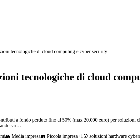
uzioni tecnologiche di cloud computing e cyber security
zioni tecnologiche di cloud compu
ntributi a fondo perduto fino al 50% (max 20.000 euro) per soluzioni c
omande sar…
omi
👥
Media impresa
👥
Piccola impresa
+
1
🎯
soluzioni hardware cybers