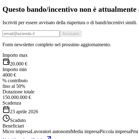
Questo bando/incentivo non è attualmente 
Iscriviti per essere avvisato della riapertura o di bandi/incentivi simili.
Avvisami
Form newsletter completo nel prossimo aggiornamento.
Importo max
20.000 €
Importo min
4000 €
% contributo
fino al 50%
Dotazione totale
150.000.000 €
Scadenza
23 aprile 2026
Scaduto
Beneficiari
Micro impresa
Lavoratori autonomi
Media impresa
Piccola impresa
Pmi