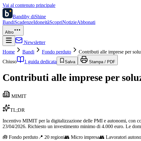
Vai al contenuto principale
Bandi
by diShine
Bandi
Scadenze
Idoneità
Scopri
Notizie
Abbonati
Altro
Newsletter
Home
Bandi
Fondo perduto
Contributi alle imprese per sol
Chiuso
1 guida dedicata
Salva
Stampa / PDF
Contributi alle imprese per solu
MIMIT
TL;DR
Incentivo MIMIT per la digitalizzazione delle PMI e autonomi, con co
23/04/2026. Richiesto un investimento minimo di 4.000 euro. Le d
🧰
Fondo perduto
📍 20 regioni
👥
Micro impresa
👥
Lavoratori auton