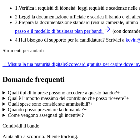
1.
Verifica i requisiti di idoneità:
leggi requisiti e scadenze nelle 
2.
Leggi la documentazione ufficiale e
scarica il bando
e gli alle
3
.
Prepara la documentazione standard (visura camerale, ultimo bi
passo e il modello di business plan per bandi
(con domande-
4
.
Hai bisogno di supporto per la candidatura? Scrivici a
kevin@
Strumenti per aiutarti
📊
Misura la tua maturità digitale
Scorecard gratuita per capire dove inve
Domande frequenti
Quali tipi di imprese possono accedere a questo bando?
+
Qual è l'importo massimo del contributo che posso ricevere?
+
Quali spese sono considerate ammissibili?
+
Quando posso presentare la domanda?
+
Come vengono assegnati gli incentivi?
+
Condividi
il bando
Aiuta altri a scoprirlo. Niente tracking.