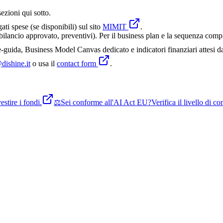
sezioni qui sotto.
gati spese (se disponibili) sul sito
MIMIT
.
lancio approvato, preventivi). Per il business plan e la sequenza comple
guida, Business Model Canvas dedicato e indicatori finanziari attesi d
dishine.it
o usa il
contact form
.
stire i fondi.
⚖️
Sei conforme all'AI Act EU?
Verifica il livello di 