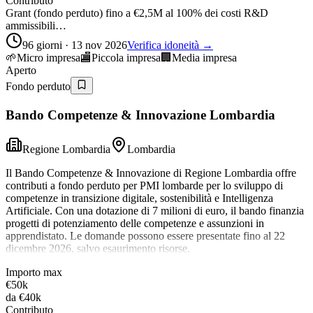
Contributo
Grant (fondo perduto) fino a €2,5M al 100% dei costi R&D
ammissibili…
96 giorni · 13 nov 2026
Verifica idoneità →
🌱
Micro impresa
🏬
Piccola impresa
🏢
Media impresa
Aperto
Fondo perduto
Bando Competenze & Innovazione Lombardia
Regione Lombardia
Lombardia
Il Bando Competenze & Innovazione di Regione Lombardia offre
contributi a fondo perduto per PMI lombarde per lo sviluppo di
competenze in transizione digitale, sostenibilità e Intelligenza
Artificiale. Con una dotazione di 7 milioni di euro, il bando finanzia
progetti di potenziamento delle competenze e assunzioni in
apprendistato. Le domande possono essere presentate fino al 22
dicembre 2026, salvo esaurimento risorse.
Importo max
€50k
da
€40k
Contributo