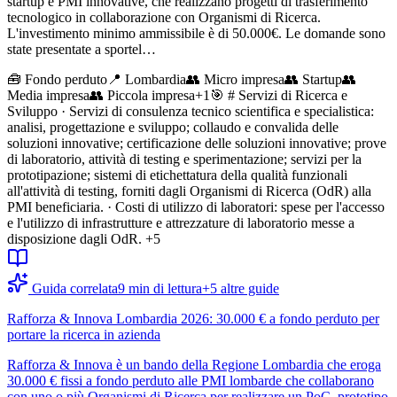
startup e PMI innovative, che realizzano progetti di trasferimento
tecnologico in collaborazione con Organismi di Ricerca.
L'investimento minimo ammissibile è di 50.000€. Le domande sono
state presentate a sportel…
🧰
Fondo perduto
📍 Lombardia
👥
Micro impresa
👥
Startup
👥
Media impresa
👥
Piccola impresa
+
1
🎯
# Servizi di Ricerca e
Sviluppo · Servizi di consulenza tecnico scientifica e specialistica:
analisi, progettazione e sviluppo; collaudo e convalida delle
soluzioni innovative; certificazione delle soluzioni innovative; prove
di laboratorio, attività di testing e sperimentazione; servizi per la
prototipazione; sistemi di etichettatura della qualità funzionali
all'attività di testing, forniti dagli Organismi di Ricerca (OdR) alla
PMI beneficiaria. · Costi di utilizzo di laboratori: spese per l'accesso
e l'utilizzo di infrastrutture e attrezzature di laboratorio messe a
disposizione dagli OdR.
+5
Guida correlata
9
min di lettura
+
5
altre guide
Rafforza & Innova Lombardia 2026: 30.000 € a fondo perduto per
portare la ricerca in azienda
Rafforza & Innova è un bando della Regione Lombardia che eroga
30.000 € fissi a fondo perduto alle PMI lombarde che collaborano
con uno o più Organismi di Ricerca per realizzare un PoC, prototipo