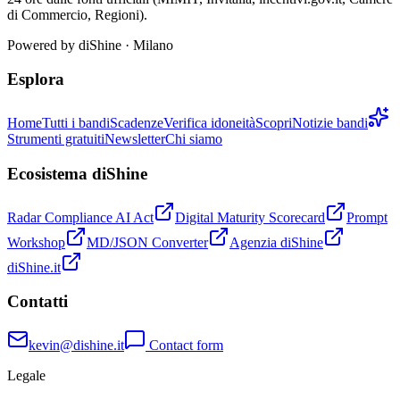
di Commercio, Regioni).
Powered by
diShine
· Milano
Esplora
Home
Tutti i bandi
Scadenze
Verifica idoneità
Scopri
Notizie bandi
Strumenti gratuiti
Newsletter
Chi siamo
Ecosistema diShine
Radar Compliance AI Act
Digital Maturity Scorecard
Prompt
Workshop
MD/JSON Converter
Agenzia diShine
diShine.it
Contatti
kevin@dishine.it
Contact form
Legale