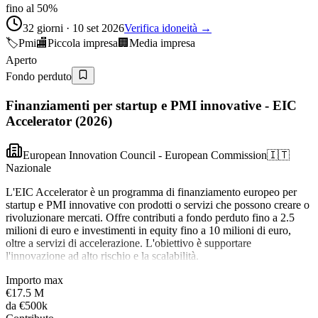
fino al 50%
32 giorni · 10 set 2026
Verifica idoneità →
🏷️
Pmi
🏬
Piccola impresa
🏢
Media impresa
Aperto
Fondo perduto
Finanziamenti per startup e PMI innovative - EIC
Accelerator (2026)
European Innovation Council - European Commission
🇮🇹
Nazionale
L'EIC Accelerator è un programma di finanziamento europeo per
startup e PMI innovative con prodotti o servizi che possono creare o
rivoluzionare mercati. Offre contributi a fondo perduto fino a 2.5
milioni di euro e investimenti in equity fino a 10 milioni di euro,
oltre a servizi di accelerazione. L'obiettivo è supportare
l'innovazione ad alto rischio e la scalabilità.
Importo max
€17.5 M
da
€500k