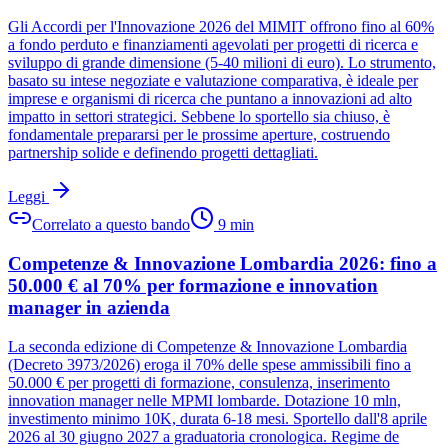
Gli Accordi per l'Innovazione 2026 del MIMIT offrono fino al 60%
a fondo perduto e finanziamenti agevolati per progetti di ricerca e
sviluppo di grande dimensione (5-40 milioni di euro). Lo strumento,
basato su intese negoziate e valutazione comparativa, è ideale per
imprese e organismi di ricerca che puntano a innovazioni ad alto
impatto in settori strategici. Sebbene lo sportello sia chiuso, è
fondamentale prepararsi per le prossime aperture, costruendo
partnership solide e definendo progetti dettagliati.
Leggi
Correlato a questo bando
9
min
Competenze & Innovazione Lombardia 2026: fino a
50.000 € al 70% per formazione e innovation
manager in azienda
La seconda edizione di Competenze & Innovazione Lombardia
(Decreto 3973/2026) eroga il 70% delle spese ammissibili fino a
50.000 € per progetti di formazione, consulenza, inserimento
innovation manager nelle MPMI lombarde. Dotazione 10 mln,
investimento minimo 10K, durata 6-18 mesi. Sportello dall'8 aprile
2026 al 30 giugno 2027 a graduatoria cronologica. Regime de