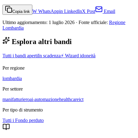
W
WhatsApp
in
LinkedIn
X
Post
Email
Copia link
Ultimo aggiornamento:
1 luglio 2026
· Fonte ufficiale:
Regione
Lombardia
Esplora altri bandi
Tutti i bandi aperti
In scadenza
⚡ Wizard idoneità
Per regione
lombardia
Per settore
manifatturiero
ai-automazione
healthcare
ict
Per tipo di strumento
Tutti i
Fondo perduto