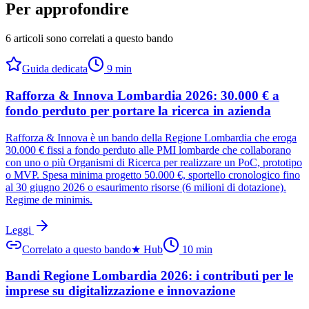
Per approfondire
6 articoli sono correlati a questo bando
Guida dedicata
9
min
Rafforza & Innova Lombardia 2026: 30.000 € a
fondo perduto per portare la ricerca in azienda
Rafforza & Innova è un bando della Regione Lombardia che eroga
30.000 € fissi a fondo perduto alle PMI lombarde che collaborano
con uno o più Organismi di Ricerca per realizzare un PoC, prototipo
o MVP. Spesa minima progetto 50.000 €, sportello cronologico fino
al 30 giugno 2026 o esaurimento risorse (6 milioni di dotazione).
Regime de minimis.
Leggi
Correlato a questo bando
★
Hub
10
min
Bandi Regione Lombardia 2026: i contributi per le
imprese su digitalizzazione e innovazione