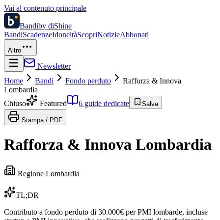
Vai al contenuto principale
Bandi
by diShine
Bandi
Scadenze
Idoneità
Scopri
Notizie
Abbonati
Altro
Newsletter
Home
Bandi
Fondo perduto
Rafforza & Innova
Lombardia
Chiuso
Featured
6 guide dedicate
Salva
Stampa / PDF
Rafforza & Innova Lombardia
Regione Lombardia
TL;DR
Contributo a fondo perduto di 30.000€ per PMI lombarde, incluse