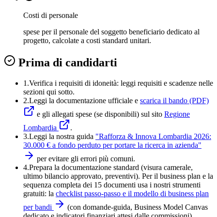
Costi di personale
spese per il personale del soggetto beneficiario dedicato al
progetto, calcolate a costi standard unitari.
Prima di candidarti
1.
Verifica i requisiti di idoneità:
leggi requisiti e scadenze nelle
sezioni qui sotto.
2.
Leggi la documentazione ufficiale e
scarica il bando (PDF)
e gli allegati spese (se disponibili) sul sito
Regione
Lombardia
.
3.
Leggi la nostra guida
"
Rafforza & Innova Lombardia 2026:
30.000 € a fondo perduto per portare la ricerca in azienda
"
per evitare gli errori più comuni.
4
.
Prepara la documentazione standard (visura camerale,
ultimo bilancio approvato, preventivi). Per il business plan e la
sequenza completa dei 15 documenti usa i nostri strumenti
gratuiti: la
checklist passo-passo e il modello di business plan
per bandi
(con domande-guida, Business Model Canvas
dedicato e indicatori finanziari attesi dalle commissioni).