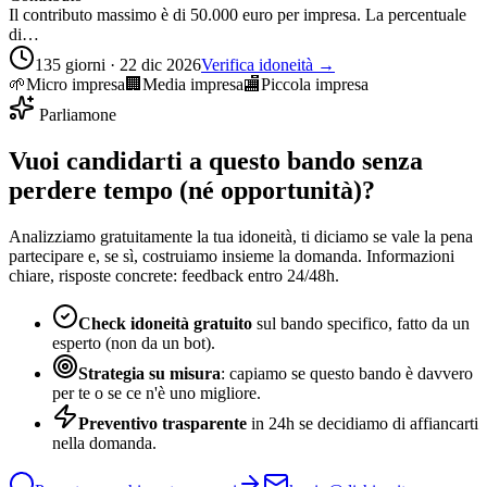
Il contributo massimo è di 50.000 euro per impresa. La percentuale
di…
135 giorni · 22 dic 2026
Verifica idoneità →
🌱
Micro impresa
🏢
Media impresa
🏬
Piccola impresa
Parliamone
Vuoi candidarti a questo bando senza
perdere tempo (né opportunità)?
Analizziamo gratuitamente la tua idoneità, ti diciamo se vale la pena
partecipare e, se sì, costruiamo insieme la domanda. Informazioni
chiare, risposte concrete: feedback entro 24/48h.
Check idoneità gratuito
sul bando specifico, fatto da un
esperto (non da un bot).
Strategia su misura
: capiamo se questo bando è davvero
per te o se ce n'è uno migliore.
Preventivo trasparente
in 24h se decidiamo di affiancarti
nella domanda.