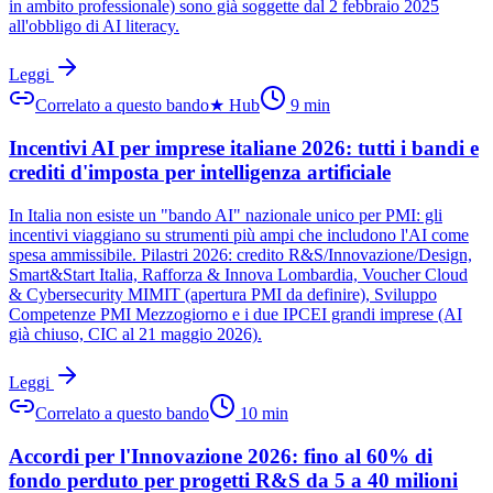
in ambito professionale) sono già soggette dal 2 febbraio 2025
all'obbligo di AI literacy.
Leggi
Correlato a questo bando
★
Hub
9
min
Incentivi AI per imprese italiane 2026: tutti i bandi e
crediti d'imposta per intelligenza artificiale
In Italia non esiste un "bando AI" nazionale unico per PMI: gli
incentivi viaggiano su strumenti più ampi che includono l'AI come
spesa ammissibile. Pilastri 2026: credito R&S/Innovazione/Design,
Smart&Start Italia, Rafforza & Innova Lombardia, Voucher Cloud
& Cybersecurity MIMIT (apertura PMI da definire), Sviluppo
Competenze PMI Mezzogiorno e i due IPCEI grandi imprese (AI
già chiuso, CIC al 21 maggio 2026).
Leggi
Correlato a questo bando
10
min
Accordi per l'Innovazione 2026: fino al 60% di
fondo perduto per progetti R&S da 5 a 40 milioni