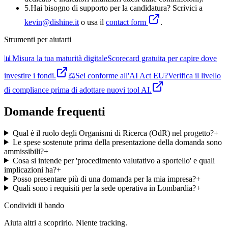
5
.
Hai bisogno di supporto per la candidatura? Scrivici a
kevin@dishine.it
o usa il
contact form
.
Strumenti per aiutarti
📊
Misura la tua maturità digitale
Scorecard gratuita per capire dove
investire i fondi.
⚖️
Sei conforme all'AI Act EU?
Verifica il livello
di compliance prima di adottare nuovi tool AI.
Domande frequenti
Qual è il ruolo degli Organismi di Ricerca (OdR) nel progetto?
+
Le spese sostenute prima della presentazione della domanda sono
ammissibili?
+
Cosa si intende per 'procedimento valutativo a sportello' e quali
implicazioni ha?
+
Posso presentare più di una domanda per la mia impresa?
+
Quali sono i requisiti per la sede operativa in Lombardia?
+
Condividi
il bando
Aiuta altri a scoprirlo. Niente tracking.