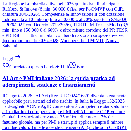
La Regione Lombardia attiva nel 2026 quattro bandi principali:
Rafforza & Innova (6 mln, 30.000 € fissi per PoC/MVP con OdR,
chiusura 30/6/2026), Competenze & Innovazione II con dotazione
raddoppiata a 10 milioni (fino a 50.000 € al 70%, sportello 8/4/2026
– 30/6/2027 con Decreto 3973/2026), TERTIUM Tessile-Moda (3,5
mln, fino a 150.000 € al 60%), e altre misure correlate del PR FESR
e PR FSE+. Tutti cumulabili con bandi nazionali su spese diverse:
Iperammortamento 2026-2028, Voucher Cloud MIMIT, Nuova
Sabatini.
Leggi
Correlato a questo bando
★
Hub
6
min
AI Act e PMI italiane 2026: la guida pratica ad
adempimenti, scadenze e finanziamenti
Il 2 agosto 2026 l'AI Act (Reg. UE 2024/1689) diventa pienamente
applicabile per i sistemi ad alto rischio. In Italia la Legge 132/2025
ha designato ACN e AgID come autorità competenti e stanziato fino
a 1 miliardo di euro per startup e PMI nell'AI tramite CDP Venture
Capital. Le sanzioni arrivano a 35 milioni di euro o il 7% del
fatturato globale, ma per PMI e startup si applica sempre il minore
tra i due valori. Tutte le aziende che usano AI (anche solo ChatGPT