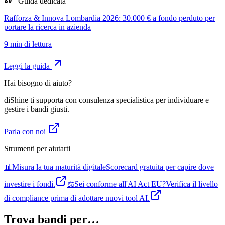
Guida dedicata
Rafforza & Innova Lombardia 2026: 30.000 € a fondo perduto per
portare la ricerca in azienda
9
min di lettura
Leggi la guida
Hai bisogno di aiuto?
diShine ti supporta con consulenza specialistica per individuare e
gestire i bandi giusti.
Parla con noi
Strumenti per aiutarti
📊
Misura la tua maturità digitale
Scorecard gratuita per capire dove
investire i fondi.
⚖️
Sei conforme all'AI Act EU?
Verifica il livello
di compliance prima di adottare nuovi tool AI.
Trova bandi per…