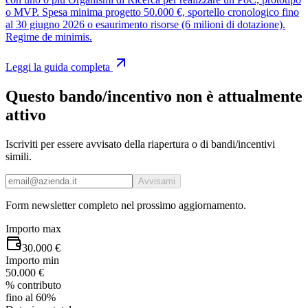
o MVP. Spesa minima progetto 50.000 €, sportello cronologico fino
al 30 giugno 2026 o esaurimento risorse (6 milioni di dotazione).
Regime de minimis.
Leggi la guida completa
Questo bando/incentivo non è attualmente
attivo
Iscriviti per essere avvisato della riapertura o di bandi/incentivi
simili.
Avvisami
Form newsletter completo nel prossimo aggiornamento.
Importo max
30.000 €
Importo min
50.000 €
% contributo
fino al 60%