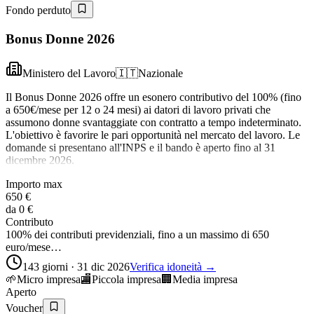
Fondo perduto
Bonus Donne 2026
Ministero del Lavoro
🇮🇹
Nazionale
Il Bonus Donne 2026 offre un esonero contributivo del 100% (fino
a 650€/mese per 12 o 24 mesi) ai datori di lavoro privati che
assumono donne svantaggiate con contratto a tempo indeterminato.
L'obiettivo è favorire le pari opportunità nel mercato del lavoro. Le
domande si presentano all'INPS e il bando è aperto fino al 31
dicembre 2026.
Importo max
650 €
da
0 €
Contributo
100% dei contributi previdenziali, fino a un massimo di 650
euro/mese…
143 giorni · 31 dic 2026
Verifica idoneità →
🌱
Micro impresa
🏬
Piccola impresa
🏢
Media impresa
Aperto
Voucher