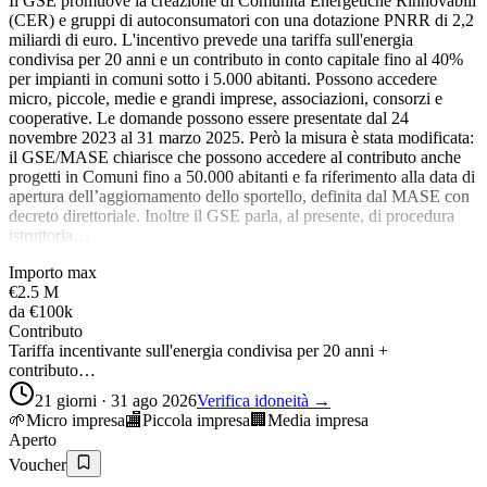
Il GSE promuove la creazione di Comunità Energetiche Rinnovabili
(CER) e gruppi di autoconsumatori con una dotazione PNRR di 2,2
miliardi di euro. L'incentivo prevede una tariffa sull'energia
condivisa per 20 anni e un contributo in conto capitale fino al 40%
per impianti in comuni sotto i 5.000 abitanti. Possono accedere
micro, piccole, medie e grandi imprese, associazioni, consorzi e
cooperative. Le domande possono essere presentate dal 24
novembre 2023 al 31 marzo 2025. Però la misura è stata modificata:
il GSE/MASE chiarisce che possono accedere al contributo anche
progetti in Comuni fino a 50.000 abitanti e fa riferimento alla data di
apertura dell’aggiornamento dello sportello, definita dal MASE con
decreto direttoriale. Inoltre il GSE parla, al presente, di procedura
istruttoria…
Importo max
€2.5 M
da
€100k
Contributo
Tariffa incentivante sull'energia condivisa per 20 anni +
contributo…
21 giorni · 31 ago 2026
Verifica idoneità →
🌱
Micro impresa
🏬
Piccola impresa
🏢
Media impresa
Aperto
Voucher