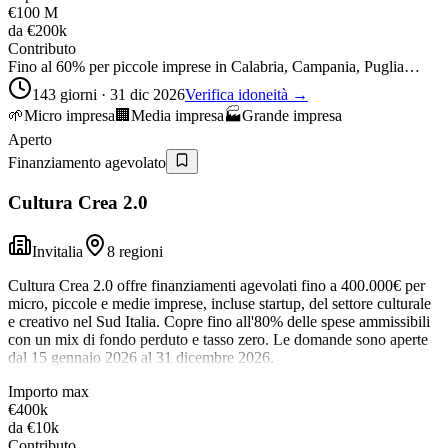
€100 M
da
€200k
Contributo
Fino al 60% per piccole imprese in Calabria, Campania, Puglia…
143 giorni · 31 dic 2026
Verifica idoneità →
🌱
Micro impresa
🏢
Media impresa
🏭
Grande impresa
Aperto
Finanziamento agevolato
Cultura Crea 2.0
Invitalia
8 regioni
Cultura Crea 2.0 offre finanziamenti agevolati fino a 400.000€ per
micro, piccole e medie imprese, incluse startup, del settore culturale
e creativo nel Sud Italia. Copre fino all'80% delle spese ammissibili
con un mix di fondo perduto e tasso zero. Le domande sono aperte
dal 15 gennaio 2026 al 31 dicembre 2026.
Importo max
€400k
da
€10k
Contributo