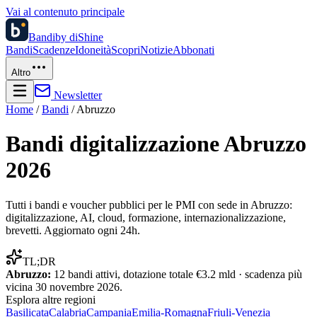
Vai al contenuto principale
Bandi
by diShine
Bandi
Scadenze
Idoneità
Scopri
Notizie
Abbonati
Altro
Newsletter
Home
/
Bandi
/
Abruzzo
Bandi digitalizzazione
Abruzzo
2026
Tutti i bandi e voucher pubblici per le PMI con sede in
Abruzzo
:
digitalizzazione, AI, cloud, formazione, internazionalizzazione,
brevetti. Aggiornato ogni 24h.
TL;DR
Abruzzo
:
12
bandi attivi, dotazione totale
€3.2 mld
· scadenza più
vicina
30 novembre 2026
.
Esplora altre
regioni
Basilicata
Calabria
Campania
Emilia-Romagna
Friuli-Venezia