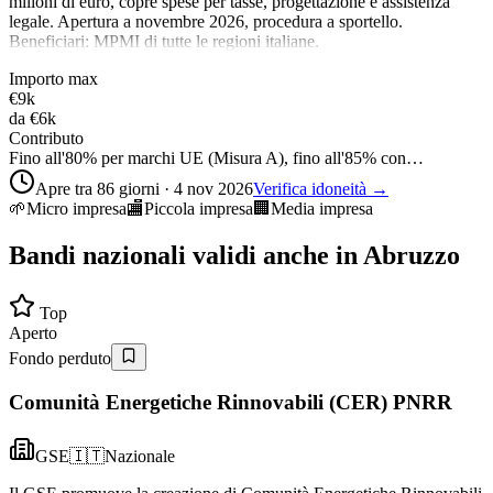
milioni di euro, copre spese per tasse, progettazione e assistenza
legale. Apertura a novembre 2026, procedura a sportello.
Beneficiari: MPMI di tutte le regioni italiane.
Importo max
€9k
da
€6k
Contributo
Fino all'80% per marchi UE (Misura A), fino all'85% con…
Apre tra 86 giorni · 4 nov 2026
Verifica idoneità →
🌱
Micro impresa
🏬
Piccola impresa
🏢
Media impresa
Bandi nazionali validi anche in
Abruzzo
Top
Aperto
Fondo perduto
Comunità Energetiche Rinnovabili (CER) PNRR
GSE
🇮🇹
Nazionale