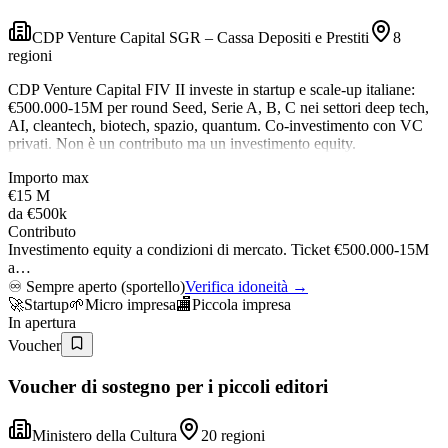
CDP Venture Capital SGR – Cassa Depositi e Prestiti
8
regioni
CDP Venture Capital FIV II investe in startup e scale-up italiane:
€500.000-15M per round Seed, Serie A, B, C nei settori deep tech,
AI, cleantech, biotech, spazio, quantum. Co-investimento con VC
privati. Non è un contributo ma un investimento equity.
Importo max
€15 M
da
€500k
Contributo
Investimento equity a condizioni di mercato. Ticket €500.000-15M
a…
♾️
Sempre aperto (sportello)
Verifica idoneità →
🚀
Startup
🌱
Micro impresa
🏬
Piccola impresa
In apertura
Voucher
Voucher di sostegno per i piccoli editori
Ministero della Cultura
20 regioni