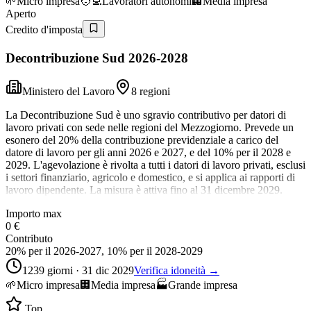
🌱
Micro impresa
🧑‍💻
Lavoratori autonomi
🏢
Media impresa
Aperto
Credito d'imposta
Decontribuzione Sud 2026-2028
Ministero del Lavoro
8 regioni
La Decontribuzione Sud è uno sgravio contributivo per datori di
lavoro privati con sede nelle regioni del Mezzogiorno. Prevede un
esonero del 20% della contribuzione previdenziale a carico del
datore di lavoro per gli anni 2026 e 2027, e del 10% per il 2028 e
2029. L'agevolazione è rivolta a tutti i datori di lavoro privati, esclusi
i settori finanziario, agricolo e domestico, e si applica ai rapporti di
lavoro dipendente. La misura è attiva fino al 31 dicembre 2029.
Importo max
0 €
Contributo
20% per il 2026-2027, 10% per il 2028-2029
1239 giorni · 31 dic 2029
Verifica idoneità →
🌱
Micro impresa
🏢
Media impresa
🏭
Grande impresa
Top