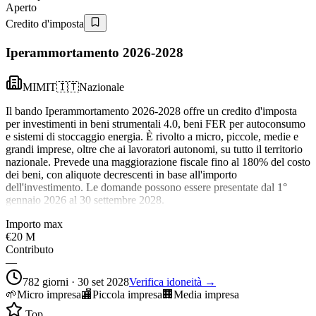
Aperto
Credito d'imposta
Iperammortamento 2026-2028
MIMIT
🇮🇹
Nazionale
Il bando Iperammortamento 2026-2028 offre un credito d'imposta
per investimenti in beni strumentali 4.0, beni FER per autoconsumo
e sistemi di stoccaggio energia. È rivolto a micro, piccole, medie e
grandi imprese, oltre che ai lavoratori autonomi, su tutto il territorio
nazionale. Prevede una maggiorazione fiscale fino al 180% del costo
dei beni, con aliquote decrescenti in base all'importo
dell'investimento. Le domande possono essere presentate dal 1°
gennaio 2026 al 30 settembre 2028.
Importo max
€20 M
Contributo
—
782 giorni · 30 set 2028
Verifica idoneità →
🌱
Micro impresa
🏬
Piccola impresa
🏢
Media impresa
Top