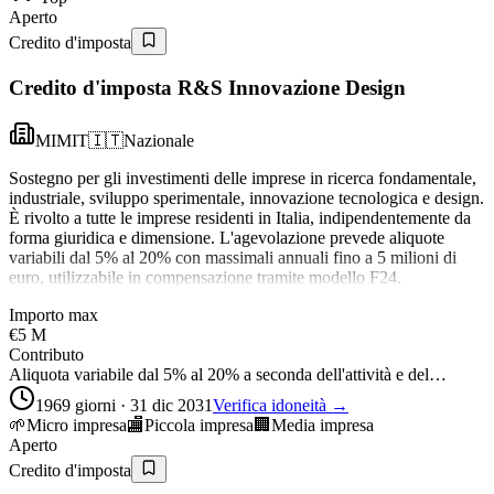
Aperto
Credito d'imposta
Credito d'imposta R&S Innovazione Design
MIMIT
🇮🇹
Nazionale
Sostegno per gli investimenti delle imprese in ricerca fondamentale,
industriale, sviluppo sperimentale, innovazione tecnologica e design.
È rivolto a tutte le imprese residenti in Italia, indipendentemente da
forma giuridica e dimensione. L'agevolazione prevede aliquote
variabili dal 5% al 20% con massimali annuali fino a 5 milioni di
euro, utilizzabile in compensazione tramite modello F24.
Importo max
€5 M
Contributo
Aliquota variabile dal 5% al 20% a seconda dell'attività e del…
1969 giorni · 31 dic 2031
Verifica idoneità →
🌱
Micro impresa
🏬
Piccola impresa
🏢
Media impresa
Aperto
Credito d'imposta