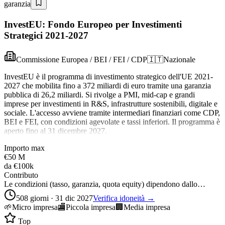
garanzia
InvestEU: Fondo Europeo per Investimenti
Strategici 2021-2027
Commissione Europea / BEI / FEI / CDP
🇮🇹
Nazionale
InvestEU è il programma di investimento strategico dell'UE 2021-
2027 che mobilita fino a 372 miliardi di euro tramite una garanzia
pubblica di 26,2 miliardi. Si rivolge a PMI, mid-cap e grandi
imprese per investimenti in R&S, infrastrutture sostenibili, digitale e
sociale. L'accesso avviene tramite intermediari finanziari come CDP,
BEI e FEI, con condizioni agevolate e tassi inferiori. Il programma è
aperto fino al 31 dicembre 2027.
Importo max
€50 M
da
€100k
Contributo
Le condizioni (tasso, garanzia, quota equity) dipendono dallo…
508 giorni · 31 dic 2027
Verifica idoneità →
🌱
Micro impresa
🏬
Piccola impresa
🏢
Media impresa
Top