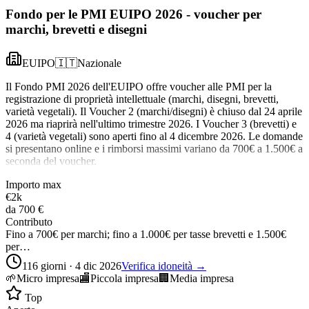
Fondo per le PMI EUIPO 2026 - voucher per
marchi, brevetti e disegni
EUIPO
🇮🇹
Nazionale
Il Fondo PMI 2026 dell'EUIPO offre voucher alle PMI per la
registrazione di proprietà intellettuale (marchi, disegni, brevetti,
varietà vegetali). Il Voucher 2 (marchi/disegni) è chiuso dal 24 aprile
2026 ma riaprirà nell'ultimo trimestre 2026. I Voucher 3 (brevetti) e
4 (varietà vegetali) sono aperti fino al 4 dicembre 2026. Le domande
si presentano online e i rimborsi massimi variano da 700€ a 1.500€ a
seconda del voucher.
Importo max
€2k
da
700 €
Contributo
Fino a 700€ per marchi; fino a 1.000€ per tasse brevetti e 1.500€
per…
116 giorni · 4 dic 2026
Verifica idoneità →
🌱
Micro impresa
🏬
Piccola impresa
🏢
Media impresa
Top