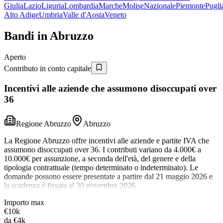
Giulia
Lazio
Liguria
Lombardia
Marche
Molise
Nazionale
Piemonte
Pugli
Alto Adige
Umbria
Valle d'Aosta
Veneto
Bandi in
Abruzzo
Aperto
Contributo in conto capitale
Incentivi alle aziende che assumono disoccupati over
36
Regione Abruzzo
Abruzzo
La Regione Abruzzo offre incentivi alle aziende e partite IVA che
assumono disoccupati over 36. I contributi variano da 4.000€ a
10.000€ per assunzione, a seconda dell'età, del genere e della
tipologia contrattuale (tempo determinato o indeterminato). Le
domande possono essere presentate a partire dal 21 maggio 2026 e
la scadenza è fissata al 30 novembre 2026.
Importo max
€10k
da
€4k