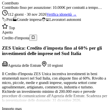
Contributo
Contributo fisso per assunzione: 10.000€ per contratti a tempo…
112 giorni · 30 nov 2026
Verifica idoneità →
🏷️
Pmi
🏭
Grande impresa
🧑‍💻
Lavoratori autonomi
Top
Aperto
Credito d'imposta
ZES Unica: Credito d'imposta fino al 60% per gli
investimenti delle imprese nel Sud Italia
Agenzia delle Entrate
10 regioni
Il Credito d'Imposta ZES Unica incentiva investimenti in beni
strumentali nuovi nel Sud Italia, con aliquote fino al 60%. Rivolto a
micro, piccole, medie e grandi imprese, supporta settori come
agroalimentare, artigianato, commercio, industria e turismo.
Richiede un investimento minimo di 200.000 euro e prevede
procedure di comunicazione all'Agenzia delle Entrate. Scadenza per
la presentazione delle domande: 31 dicembre 2026.
Importo max