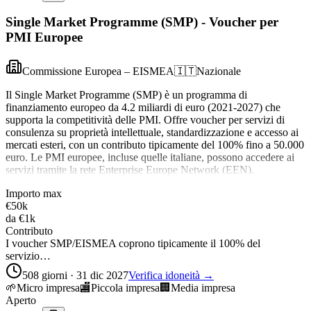
Single Market Programme (SMP) - Voucher per
PMI Europee
Commissione Europea – EISMEA
🇮🇹
Nazionale
Il Single Market Programme (SMP) è un programma di
finanziamento europeo da 4.2 miliardi di euro (2021-2027) che
supporta la competitività delle PMI. Offre voucher per servizi di
consulenza su proprietà intellettuale, standardizzazione e accesso ai
mercati esteri, con un contributo tipicamente del 100% fino a 50.000
euro. Le PMI europee, incluse quelle italiane, possono accedere ai
servizi tramite la rete Enterprise Europe Network (EEN).
Importo max
€50k
da
€1k
Contributo
I voucher SMP/EISMEA coprono tipicamente il 100% del
servizio…
508 giorni · 31 dic 2027
Verifica idoneità →
🌱
Micro impresa
🏬
Piccola impresa
🏢
Media impresa
Aperto