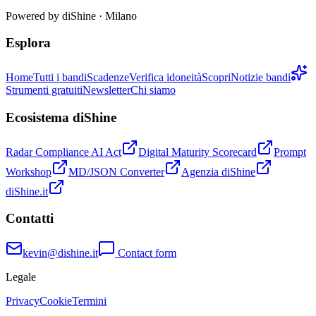
Powered by
diShine
· Milano
Esplora
Home
Tutti i bandi
Scadenze
Verifica idoneità
Scopri
Notizie bandi
Strumenti gratuiti
Newsletter
Chi siamo
Ecosistema diShine
Radar Compliance AI Act
Digital Maturity Scorecard
Prompt
Workshop
MD/JSON Converter
Agenzia diShine
diShine.it
Contatti
kevin@dishine.it
Contact form
Legale
Privacy
Cookie
Termini