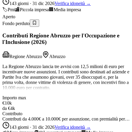
143 giorni · 31 dic 2026
Verifica idoneità →
🏷️
Pmi
🏬
Piccola impresa
🏢
Media impresa
Aperto
Fondo perduto
Contributi Regione Abruzzo per l'Occupazione e
l'Inclusione (2026)
Regione Abruzzo
Abruzzo
La Regione Abruzzo lancia tre avvisi con 12,5 milioni di euro per
incentivare nuove assunzioni. I contributi sono destinati ad aziende e
Partite Iva che assumono giovani, over 35 disoccupati e, per la
prima volta, donne vittime di violenza di genere, con incentivi fino a
10.000 euro per contratto.
Importo max
€10k
da
€4k
Contributo
Contributi da 4.000€ a 10.000€ per assunzione, con premialità per…
143 giorni · 31 dic 2026
Verifica idoneità →