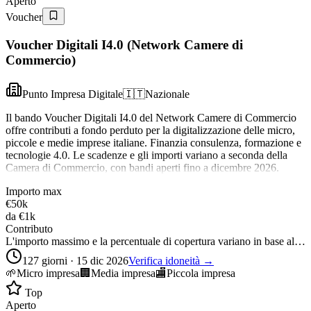
Aperto
Voucher
Voucher Digitali I4.0 (Network Camere di
Commercio)
Punto Impresa Digitale
🇮🇹
Nazionale
Il bando Voucher Digitali I4.0 del Network Camere di Commercio
offre contributi a fondo perduto per la digitalizzazione delle micro,
piccole e medie imprese italiane. Finanzia consulenza, formazione e
tecnologie 4.0. Le scadenze e gli importi variano a seconda della
Camera di Commercio, con bandi aperti fino a dicembre 2026.
Importo max
€50k
da
€1k
Contributo
L'importo massimo e la percentuale di copertura variano in base al…
127 giorni · 15 dic 2026
Verifica idoneità →
🌱
Micro impresa
🏢
Media impresa
🏬
Piccola impresa
Top
Aperto