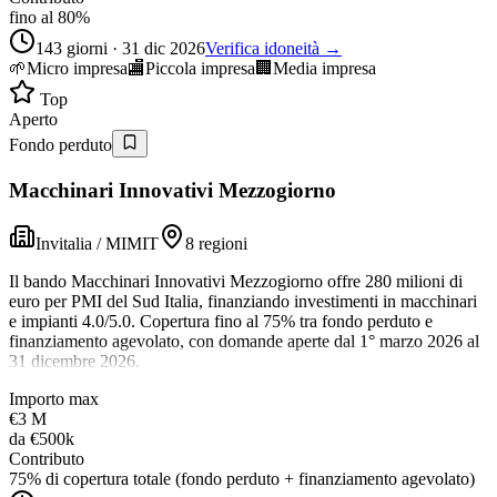
fino al 80%
143 giorni · 31 dic 2026
Verifica idoneità →
🌱
Micro impresa
🏬
Piccola impresa
🏢
Media impresa
Top
Aperto
Fondo perduto
Macchinari Innovativi Mezzogiorno
Invitalia / MIMIT
8 regioni
Il bando Macchinari Innovativi Mezzogiorno offre 280 milioni di
euro per PMI del Sud Italia, finanziando investimenti in macchinari
e impianti 4.0/5.0. Copertura fino al 75% tra fondo perduto e
finanziamento agevolato, con domande aperte dal 1° marzo 2026 al
31 dicembre 2026.
Importo max
€3 M
da
€500k
Contributo
75% di copertura totale (fondo perduto + finanziamento agevolato)