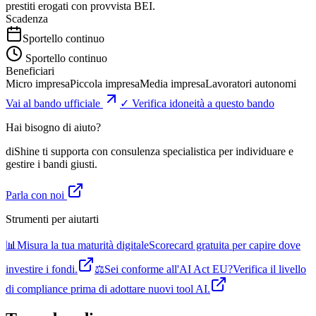
prestiti erogati con provvista BEI.
Scadenza
Sportello continuo
Sportello continuo
Beneficiari
Micro impresa
Piccola impresa
Media impresa
Lavoratori autonomi
Vai al bando ufficiale
✓ Verifica idoneità a questo bando
Hai bisogno di aiuto?
diShine ti supporta con consulenza specialistica per individuare e
gestire i bandi giusti.
Parla con noi
Strumenti per aiutarti
📊
Misura la tua maturità digitale
Scorecard gratuita per capire dove
investire i fondi.
⚖️
Sei conforme all'AI Act EU?
Verifica il livello
di compliance prima di adottare nuovi tool AI.