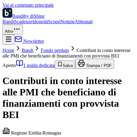
Vai al contenuto principale
Bandi
by diShine
Bandi
Scadenze
Idoneità
Scopri
Notizie
Abbonati
Altro
Newsletter
Home
Bandi
Fondo perduto
Contributi in conto interesse
alle PMI che beneficiano di finanziamenti con provvista BEI
Aperto
1 guida dedicata
Salva
Stampa / PDF
Contributi in conto interesse
alle PMI che beneficiano di
finanziamenti con provvista
BEI
Regione Emilia-Romagna