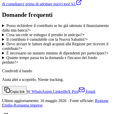
di compliance prima di adottare nuovi tool AI.
Domande frequenti
Posso richiedere il contributo se ho già ottenuto il finanziamento
dalla mia banca?
+
Cosa succede se estinguo il prestito in anticipo?
+
Il contributo è cumulabile con la Nuova Sabatini?
+
Devo inviare le fatture degli acquisti alla Regione per ricevere il
contributo?
+
È necessario un numero minimo di dipendenti per partecipare?
+
Quanto tempo passa tra la domanda e l'incasso del fondo
perduto?
+
Condividi
il bando
Aiuta altri a scoprirlo. Niente tracking.
W
WhatsApp
in
LinkedIn
X
Post
Email
Copia link
Ultimo aggiornamento:
16 maggio 2026
· Fonte ufficiale:
Regione
Emilia-Romagna imprese