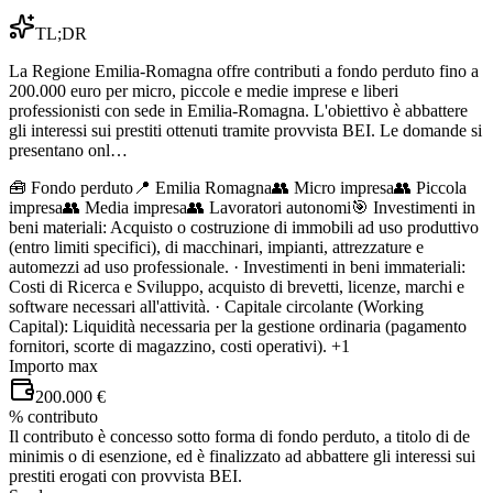
TL;DR
La Regione Emilia-Romagna offre contributi a fondo perduto fino a
200.000 euro per micro, piccole e medie imprese e liberi
professionisti con sede in Emilia-Romagna. L'obiettivo è abbattere
gli interessi sui prestiti ottenuti tramite provvista BEI. Le domande si
presentano onl…
🧰
Fondo perduto
📍 Emilia Romagna
👥
Micro impresa
👥
Piccola
impresa
👥
Media impresa
👥
Lavoratori autonomi
🎯
Investimenti in
beni materiali: Acquisto o costruzione di immobili ad uso produttivo
(entro limiti specifici), di macchinari, impianti, attrezzature e
automezzi ad uso professionale. · Investimenti in beni immateriali:
Costi di Ricerca e Sviluppo, acquisto di brevetti, licenze, marchi e
software necessari all'attività. · Capitale circolante (Working
Capital): Liquidità necessaria per la gestione ordinaria (pagamento
fornitori, scorte di magazzino, costi operativi).
+1
Importo max
200.000 €
% contributo
Il contributo è concesso sotto forma di fondo perduto, a titolo di de
minimis o di esenzione, ed è finalizzato ad abbattere gli interessi sui
prestiti erogati con provvista BEI.