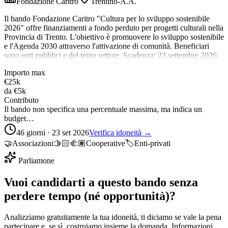
Fondazione Caritro
Trentino-A.A.
Il bando Fondazione Caritro "Cultura per lo sviluppo sostenibile
2026" offre finanziamenti a fondo perduto per progetti culturali nella
Provincia di Trento. L'obiettivo è promuovere lo sviluppo sostenibile
e l'Agenda 2030 attraverso l'attivazione di comunità. Beneficiari
sono enti pubblici e del terzo settore. Scadenza: 23 settembre 2026.
Importo max
€25k
da
€5k
Contributo
Il bando non specifica una percentuale massima, ma indica un
budget…
46 giorni · 23 set 2026
Verifica idoneità →
🤝
Associazioni
🫱🏻‍🫲🏽
Cooperative
🏷️
Enti-privati
Parliamone
Vuoi candidarti a questo bando senza
perdere tempo (né opportunità)?
Analizziamo gratuitamente la tua idoneità, ti diciamo se vale la pena
partecipare e, se sì, costruiamo insieme la domanda. Informazioni