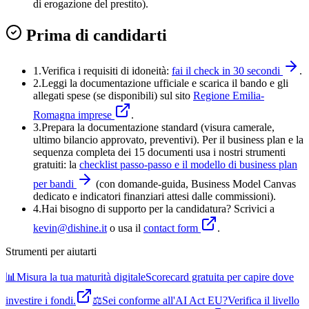
di erogazione del prestito).
Prima di candidarti
1.
Verifica i requisiti di idoneità:
fai il check in 30 secondi
.
2.
Leggi la documentazione ufficiale e
scarica il bando
e gli
allegati spese (se disponibili) sul sito
Regione Emilia-
Romagna imprese
.
3
.
Prepara la documentazione standard (visura camerale,
ultimo bilancio approvato, preventivi). Per il business plan e la
sequenza completa dei 15 documenti usa i nostri strumenti
gratuiti: la
checklist passo-passo e il modello di business plan
per bandi
(con domande-guida, Business Model Canvas
dedicato e indicatori finanziari attesi dalle commissioni).
4
.
Hai bisogno di supporto per la candidatura? Scrivici a
kevin@dishine.it
o usa il
contact form
.
Strumenti per aiutarti
📊
Misura la tua maturità digitale
Scorecard gratuita per capire dove
investire i fondi.
⚖️
Sei conforme all'AI Act EU?
Verifica il livello