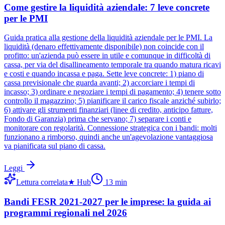
Come gestire la liquidità aziendale: 7 leve concrete
per le PMI
Guida pratica alla gestione della liquidità aziendale per le PMI. La
liquidità (denaro effettivamente disponibile) non coincide con il
profitto: un'azienda può essere in utile e comunque in difficoltà di
cassa, per via del disallineamento temporale tra quando matura ricavi
e costi e quando incassa e paga. Sette leve concrete: 1) piano di
cassa previsionale che guarda avanti; 2) accorciare i tempi di
incasso; 3) ordinare e negoziare i tempi di pagamento; 4) tenere sotto
controllo il magazzino; 5) pianificare il carico fiscale anziché subirlo;
6) attivare gli strumenti finanziari (linee di credito, anticipo fatture,
Fondo di Garanzia) prima che servano; 7) separare i conti e
monitorare con regolarità. Connessione strategica con i bandi: molti
funzionano a rimborso, quindi anche un'agevolazione vantaggiosa
va pianificata sul piano di cassa.
Leggi
Lettura correlata
★
Hub
13
min
Bandi FESR 2021-2027 per le imprese: la guida ai
programmi regionali nel 2026