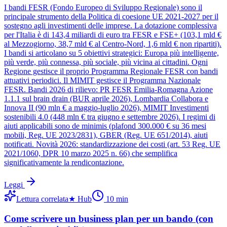
I bandi FESR (Fondo Europeo di Sviluppo Regionale) sono il
principale strumento della Politica di coesione UE 2021-2027 per il
sostegno agli investimenti delle imprese. La dotazione complessiva
per l'Italia è di 143,4 miliardi di euro tra FESR e FSE+ (103,1 mld €
al Mezzogiorno, 38,7 mld € al Centro-Nord, 1,6 mld € non ripartiti).
I bandi si articolano su 5 obiettivi strategici: Europa più intelligente,
più verde, più connessa, più sociale, più vicina ai cittadini. Ogni
Regione gestisce il proprio Programma Regionale FESR con bandi
attuativi periodici. Il MIMIT gestisce il Programma Nazionale
FESR. Bandi 2026 di rilievo: PR FESR Emilia-Romagna Azione
1.1.1 sul brain drain (BUR aprile 2026), Lombardia Collabora e
Innova II (90 mln € a maggio-luglio 2026), MIMIT Investimenti
sostenibili 4.0 (448 mln € tra giugno e settembre 2026). I regimi di
aiuti applicabili sono de minimis (plafond 300.000 € su 36 mesi
mobili, Reg. UE 2023/2831), GBER (Reg. UE 651/2014), aiuti
notificati. Novità 2026: standardizzazione dei costi (art. 53 Reg. UE
2021/1060, DPR 10 marzo 2025 n. 66) che semplifica
significativamente la rendicontazione.
Leggi
Lettura correlata
★
Hub
10
min
Come scrivere un business plan per un bando (con