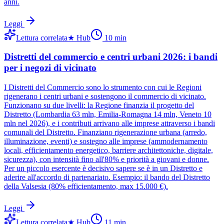
anni.
Leggi
Lettura correlata
★
Hub
10
min
Distretti del commercio e centri urbani 2026: i bandi
per i negozi di vicinato
I Distretti del Commercio sono lo strumento con cui le Regioni
rigenerano i centri urbani e sostengono il commercio di vicinato.
Funzionano su due livelli: la Regione finanzia il progetto del
Distretto (Lombardia 63 mln, Emilia-Romagna 14 mln, Veneto 10
mln nel 2026), e i contributi arrivano alle imprese attraverso i bandi
comunali del Distretto. Finanziano rigenerazione urbana (arredo,
illuminazione, eventi) e sostegno alle imprese (ammodernamento
locali, efficientamento energetico, barriere architettoniche, digitale,
sicurezza), con intensità fino all'80% e priorità a giovani e donne.
Per un piccolo esercente è decisivo sapere se è in un Distretto e
aderire all'accordo di partenariato. Esempio: il bando del Distretto
della Valsesia (80% efficientamento, max 15.000 €).
Leggi
Lettura correlata
★
Hub
11
min