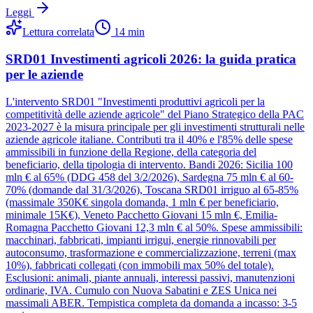
Leggi
Lettura correlata
14
min
SRD01 Investimenti agricoli 2026: la guida pratica
per le aziende
L'intervento SRD01 "Investimenti produttivi agricoli per la
competitività delle aziende agricole" del Piano Strategico della PAC
2023-2027 è la misura principale per gli investimenti strutturali nelle
aziende agricole italiane. Contributi tra il 40% e l'85% delle spese
ammissibili in funzione della Regione, della categoria del
beneficiario, della tipologia di intervento. Bandi 2026: Sicilia 100
mln € al 65% (DDG 458 del 3/2/2026), Sardegna 75 mln € al 60-
70% (domande dal 31/3/2026), Toscana SRD01 irriguo al 65-85%
(massimale 350K€ singola domanda, 1 mln € per beneficiario,
minimale 15K€), Veneto Pacchetto Giovani 15 mln €, Emilia-
Romagna Pacchetto Giovani 12,3 mln € al 50%. Spese ammissibili:
macchinari, fabbricati, impianti irrigui, energie rinnovabili per
autoconsumo, trasformazione e commercializzazione, terreni (max
10%), fabbricati collegati (con immobili max 50% del totale).
Esclusioni: animali, piante annuali, interessi passivi, manutenzioni
ordinarie, IVA. Cumulo con Nuova Sabatini e ZES Unica nei
massimali ABER. Tempistica completa da domanda a incasso: 3-5