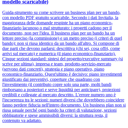
modello scaricabile)
Guida-strumento su come scrivere un business plan per un bando,
con modello PDF gratuito scaricabile. Secondo i dati Invitalia, la
maggioranza delle domande respinte ha un piano economico-
finanziario lacunoso o mal strutturato: i progetti cadono per il
documento, non per l'idea. Il business plan per un bando ha un
lettore preciso (la commissione) e un metro preciso (i criteri di quel
bando): non si riusa identico da un bando all'altro. Si compone di
due parti che devono parlarsi: descrittiva (chi sei, cosa offri, come
arrivi sul mercato) e numerica (il piano economico-finanziario).
Cinque sezioni standard: sintesi del progetto/executive summary (si
scrive per ultima), impresa e team, prodotto-servizio-mercato
(servono dati concreti), strategia e piano operativo, piano
economico-finanziario. Quest'ultimo è decisivo: piano investimenti
giustificato dai preventivi, coperture che quadrano con
l'investimento (il contributo copre solo una parte, molti bandi
rimborsano a posteriori e serve liquidità per anticipare), proiezioni
credibili e collegate al mercato descritto. L'errore numero uno è
l'incoerenza tra le sezioni: numeri diversi che dovrebbero coincidere
fanno perdere fiducia nell'intero documento. Un business plan non si
riusa uguale perché ogni bando ha criteri di valutazione, sezioni
obbligatorie e spese ammissibili diversi: la struttura resta, il
contenuto va adattato.