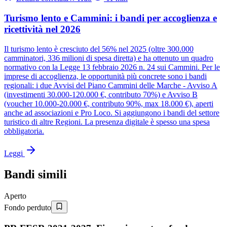
Turismo lento e Cammini: i bandi per accoglienza e
ricettività nel 2026
Il turismo lento è cresciuto del 56% nel 2025 (oltre 300.000
camminatori, 336 milioni di spesa diretta) e ha ottenuto un quadro
normativo con la Legge 13 febbraio 2026 n. 24 sui Cammini. Per le
imprese di accoglienza, le opportunità più concrete sono i bandi
regionali: i due Avvisi del Piano Cammini delle Marche - Avviso A
(investimenti 30.000-120.000 €, contributo 70%) e Avviso B
(voucher 10.000-20.000 €, contributo 90%, max 18.000 €), aperti
anche ad associazioni e Pro Loco. Si aggiungono i bandi del settore
turistico di altre Regioni. La presenza digitale è spesso una spesa
obbligatoria.
Leggi
Bandi simili
Aperto
Fondo perduto