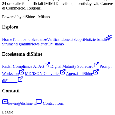
24 ore dalle fonti ufficiali (MIMIT, Invitalia, incentivi.gov.it, Camere
di Commercio, Regioni).
Powered by
diShine
· Milano
Esplora
Home
Tutti i bandi
Scadenze
Verifica idoneità
Scopri
Notizie bandi
Strumenti gratuiti
Newsletter
Chi siamo
Ecosistema diShine
Radar Compliance AI Act
Digital Maturity Scorecard
Prompt
Workshop
MD/JSON Converter
Agenzia diShine
diShine.it
Contatti
kevin@dishine.it
Contact form
Legale