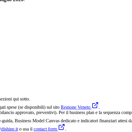
sezioni qui sotto.
gati spese (se disponibili) sul sito
Regione Veneto
.
lancio approvato, preventivi). Per il business plan e la sequenza comple
guida, Business Model Canvas dedicato e indicatori finanziari attesi d
dishine.it
o usa il
contact form
.