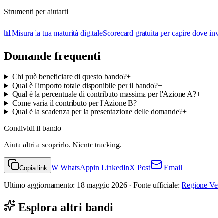
Strumenti per aiutarti
📊
Misura la tua maturità digitale
Scorecard gratuita per capire dove inve
Domande frequenti
Chi può beneficiare di questo bando?
+
Qual è l'importo totale disponibile per il bando?
+
Qual è la percentuale di contributo massima per l'Azione A?
+
Come varia il contributo per l'Azione B?
+
Qual è la scadenza per la presentazione delle domande?
+
Condividi
il bando
Aiuta altri a scoprirlo. Niente tracking.
W
WhatsApp
in
LinkedIn
X
Post
Email
Copia link
Ultimo aggiornamento:
18 maggio 2026
· Fonte ufficiale:
Regione Ve
Esplora altri bandi