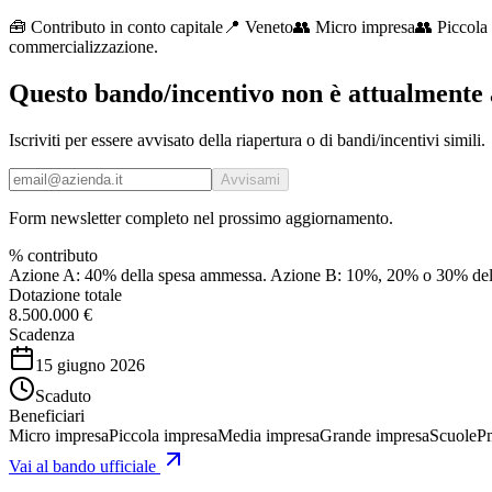
🧰
Contributo in conto capitale
📍 Veneto
👥
Micro impresa
👥
Piccola
commercializzazione.
Questo bando/incentivo non è attualmente 
Iscriviti per essere avvisato della riapertura o di bandi/incentivi simili.
Avvisami
Form newsletter completo nel prossimo aggiornamento.
% contributo
Azione A: 40% della spesa ammessa. Azione B: 10%, 20% o 30% della 
Dotazione totale
8.500.000 €
Scadenza
15 giugno 2026
Scaduto
Beneficiari
Micro impresa
Piccola impresa
Media impresa
Grande impresa
Scuole
P
Vai al bando ufficiale