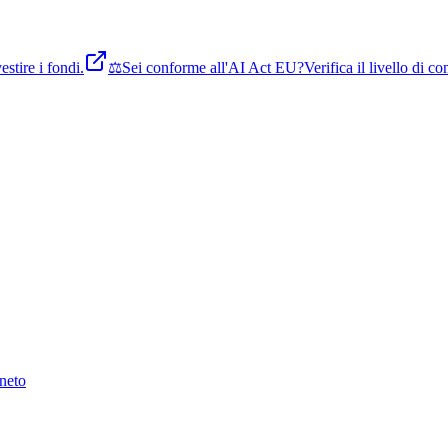
stire i fondi.
⚖️
Sei conforme all'AI Act EU?
Verifica il livello di 
neto