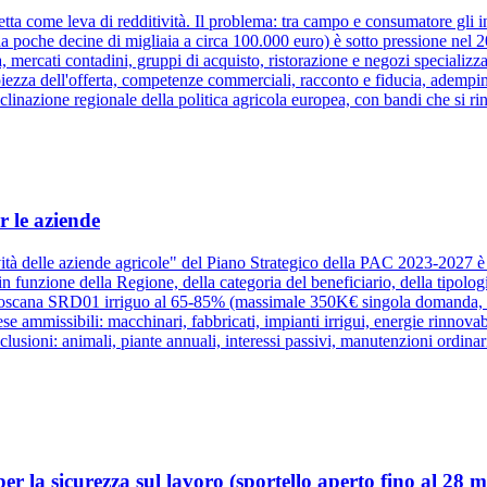
retta come leva di redditività. Il problema: tra campo e consumatore gli in
o da poche decine di migliaia a circa 100.000 euro) è sotto pressione nel 
 mercati contadini, gruppi di acquisto, ristorazione e negozi specializzati
zza dell'offerta, competenze commerciali, racconto e fiducia, adempimenti 
linazione regionale della politica agricola europea, con bandi che si r
r le aziende
tà delle aziende agricole" del Piano Strategico della PAC 2023-2027 è la
i in funzione della Regione, della categoria del beneficiario, della tip
oscana SRD01 irriguo al 65-85% (massimale 350K€ singola domanda, 1
ammissibili: macchinari, fabbricati, impianti irrigui, energie rinnova
sclusioni: animali, piante annuali, interessi passivi, manutenzioni ord
 la sicurezza sul lavoro (sportello aperto fino al 28 