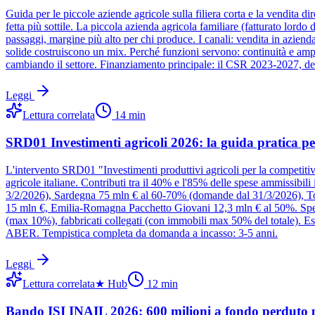
Guida per le piccole aziende agricole sulla filiera corta e la vendita di
fetta più sottile. La piccola azienda agricola familiare (fatturato lord
passaggi, margine più alto per chi produce. I canali: vendita in azienda,
solide costruiscono un mix. Perché funzioni servono: continuità e ampie
cambiando il settore. Finanziamento principale: il CSR 2023-2027, dec
Leggi
Lettura correlata
14
min
SRD01 Investimenti agricoli 2026: la guida pratica pe
L'intervento SRD01 "Investimenti produttivi agricoli per la competitivi
agricole italiane. Contributi tra il 40% e l'85% delle spese ammissibil
3/2/2026), Sardegna 75 mln € al 60-70% (domande dal 31/3/2026), T
15 mln €, Emilia-Romagna Pacchetto Giovani 12,3 mln € al 50%. Spese 
(max 10%), fabbricati collegati (con immobili max 50% del totale). E
ABER. Tempistica completa da domanda a incasso: 3-5 anni.
Leggi
Lettura correlata
★
Hub
12
min
Bando ISI INAIL 2026: 600 milioni a fondo perduto per