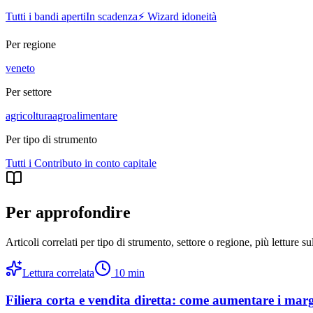
Tutti i bandi aperti
In scadenza
⚡ Wizard idoneità
Per regione
veneto
Per settore
agricoltura
agroalimentare
Per tipo di strumento
Tutti i
Contributo in conto capitale
Per approfondire
Articoli correlati per tipo di strumento, settore o regione
, più letture s
Lettura correlata
10
min
Filiera corta e vendita diretta: come aumentare i marg