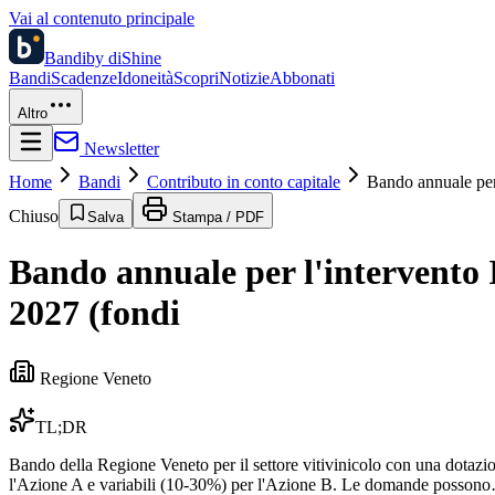
Vai al contenuto principale
Bandi
by diShine
Bandi
Scadenze
Idoneità
Scopri
Notizie
Abbonati
Altro
Newsletter
Home
Bandi
Contributo in conto capitale
Bando annuale per 
Chiuso
Salva
Stampa / PDF
Bando annuale per l'intervento I
2027 (fondi
Regione Veneto
TL;DR
Bando della Regione Veneto per il settore vitivinicolo con una dotazio
l'Azione A e variabili (10-30%) per l'Azione B. Le domande posson