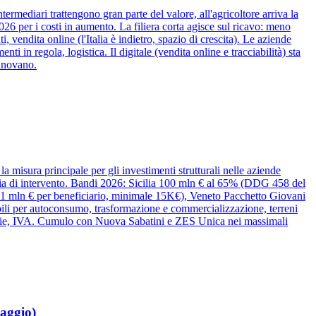
termediari trattengono gran parte del valore, all'agricoltore arriva la
2026 per i costi in aumento. La filiera corta agisce sul ricavo: meno
, vendita online (l'Italia è indietro, spazio di crescita). Le aziende
in regola, logistica. Il digitale (vendita online e tracciabilità) sta
innovano.
 misura principale per gli investimenti strutturali nelle aziende
ologia di intervento. Bandi 2026: Sicilia 100 mln € al 65% (DDG 458 del
 mln € per beneficiario, minimale 15K€), Veneto Pacchetto Giovani
bili per autoconsumo, trasformazione e commercializzazione, terreni
inarie, IVA. Cumulo con Nuova Sabatini e ZES Unica nei massimali
maggio)