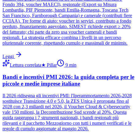
Fondo 394, voucher MAECI), regionale (Export su Misura
Lombardia, PIF Piemonte, bandi Emilia-Romagna, Toscana Tech
San Francisco, Farnborough Campania) e camerale (contributi fiere
CCIAA). Tre forme di aiuto: voucher in servizi, contributo a fondo
perduto, finanziamento agevolato. SIMEST richiede export ≥ 20%
del fatturato; chi parte da zero usa voucher camerali e bandi
regionali. La strategia efficace combina i livelli in un percorso
pluriennale coerente, rispettando cumulo e massimali de minimis.
Leggi
Lettura correlata
★
Pillar
9
min
Bandi e incentivi PMI 2026: la guida completa per le
piccole e medie imprese italiane
Il 2026 ridisegna gli incentivi PMI: l'Iperammortamento 2026-2028
sostituisce Transizione 4.0 e 5.0, la ZES Unica è prorogata fino al
2028 con 2,3 miliardi nel 2026, il Voucher Cloud & Cybersecurity
vale 150 milioni, la Decontribuzione Sud scende al 20%. Questa
guida raggruppa i 7 strumenti nazionali, i bandi regionali più
rilevanti e il pacchetto Mezzogiorno con tutti i numeri verificati e le
regole di cumulo aggiornate al maggio 2026.