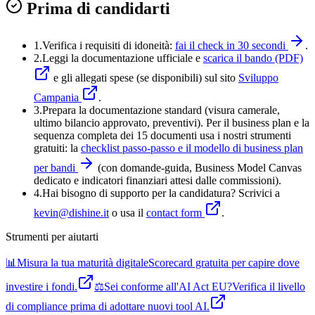
Prima di candidarti
1.
Verifica i requisiti di idoneità:
fai il check in 30 secondi
.
2.
Leggi la documentazione ufficiale e
scarica il bando (PDF)
e gli allegati spese (se disponibili) sul sito
Sviluppo
Campania
.
3
.
Prepara la documentazione standard (visura camerale,
ultimo bilancio approvato, preventivi). Per il business plan e la
sequenza completa dei 15 documenti usa i nostri strumenti
gratuiti: la
checklist passo-passo e il modello di business plan
per bandi
(con domande-guida, Business Model Canvas
dedicato e indicatori finanziari attesi dalle commissioni).
4
.
Hai bisogno di supporto per la candidatura? Scrivici a
kevin@dishine.it
o usa il
contact form
.
Strumenti per aiutarti
📊
Misura la tua maturità digitale
Scorecard gratuita per capire dove
investire i fondi.
⚖️
Sei conforme all'AI Act EU?
Verifica il livello
di compliance prima di adottare nuovi tool AI.