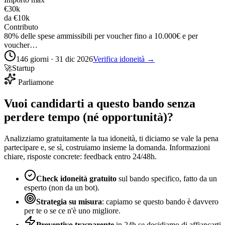
€30k
da
€10k
Contributo
80% delle spese ammissibili per voucher fino a 10.000€ e per
voucher…
146 giorni · 31 dic 2026
Verifica idoneità →
🚀
Startup
Parliamone
Vuoi candidarti a questo bando senza
perdere tempo (né opportunità)?
Analizziamo gratuitamente la tua idoneità, ti diciamo se vale la pena
partecipare e, se sì, costruiamo insieme la domanda. Informazioni
chiare, risposte concrete: feedback entro 24/48h.
Check idoneità gratuito
sul bando specifico, fatto da un
esperto (non da un bot).
Strategia su misura
: capiamo se questo bando è davvero
per te o se ce n'è uno migliore.
Preventivo trasparente
in 24h se decidiamo di affiancarti