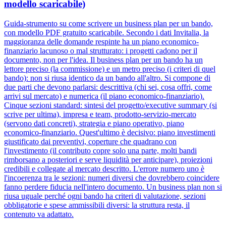
modello scaricabile)
Guida-strumento su come scrivere un business plan per un bando,
con modello PDF gratuito scaricabile. Secondo i dati Invitalia, la
maggioranza delle domande respinte ha un piano economico-
finanziario lacunoso o mal strutturato: i progetti cadono per il
documento, non per l'idea. Il business plan per un bando ha un
lettore preciso (la commissione) e un metro preciso (i criteri di quel
bando): non si riusa identico da un bando all'altro. Si compone di
due parti che devono parlarsi: descrittiva (chi sei, cosa offri, come
arrivi sul mercato) e numerica (il piano economico-finanziario).
Cinque sezioni standard: sintesi del progetto/executive summary (si
scrive per ultima), impresa e team, prodotto-servizio-mercato
(servono dati concreti), strategia e piano operativo, piano
economico-finanziario. Quest'ultimo è decisivo: piano investimenti
giustificato dai preventivi, coperture che quadrano con
l'investimento (il contributo copre solo una parte, molti bandi
rimborsano a posteriori e serve liquidità per anticipare), proiezioni
credibili e collegate al mercato descritto. L'errore numero uno è
l'incoerenza tra le sezioni: numeri diversi che dovrebbero coincidere
fanno perdere fiducia nell'intero documento. Un business plan non si
riusa uguale perché ogni bando ha criteri di valutazione, sezioni
obbligatorie e spese ammissibili diversi: la struttura resta, il
contenuto va adattato.