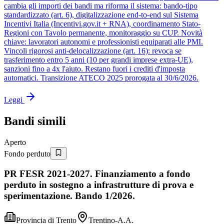
cambia gli importi dei bandi ma riforma il sistema: bando-tipo
standardizzato (art. 6), digitalizzazione end-to-end sul Sistema
Incentivi Italia (Incentivi.gov.it + RNA), coordinamento Stato-
Regioni con Tavolo permanente, monitoraggio su CUP. Novità
chiave: lavoratori autonomi e professionisti equiparati alle PMI.
Vincoli rigorosi anti-delocalizzazione (art. 16): revoca se
trasferimento entro 5 anni (10 per grandi imprese extra-UE),
sanzioni fino a 4x l'aiuto. Restano fuori i crediti d'imposta
automatici. Transizione ATECO 2025 prorogata al 30/6/2026.
Leggi
Bandi simili
Aperto
Fondo perduto
PR FESR 2021-2027. Finanziamento a fondo
perduto in sostegno a infrastrutture di prova e
sperimentazione. Bando 1/2026.
Provincia di Trento
Trentino-A.A.