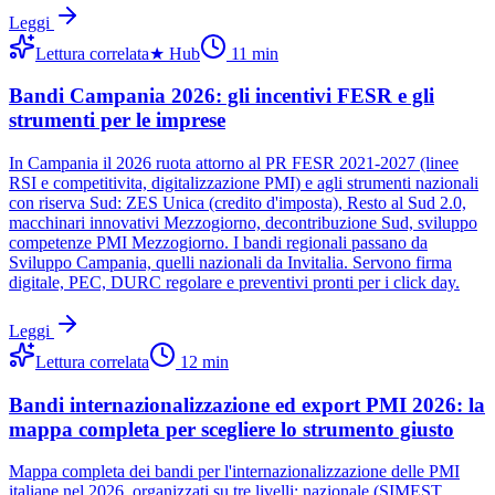
Leggi
Lettura correlata
★
Hub
11
min
Bandi Campania 2026: gli incentivi FESR e gli
strumenti per le imprese
In Campania il 2026 ruota attorno al PR FESR 2021-2027 (linee
RSI e competitivita, digitalizzazione PMI) e agli strumenti nazionali
con riserva Sud: ZES Unica (credito d'imposta), Resto al Sud 2.0,
macchinari innovativi Mezzogiorno, decontribuzione Sud, sviluppo
competenze PMI Mezzogiorno. I bandi regionali passano da
Sviluppo Campania, quelli nazionali da Invitalia. Servono firma
digitale, PEC, DURC regolare e preventivi pronti per i click day.
Leggi
Lettura correlata
12
min
Bandi internazionalizzazione ed export PMI 2026: la
mappa completa per scegliere lo strumento giusto
Mappa completa dei bandi per l'internazionalizzazione delle PMI
italiane nel 2026, organizzati su tre livelli: nazionale (SIMEST