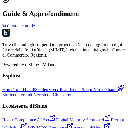
Guide & Approfondimenti
Vedi tutte le guide →
Trova il bando giusto per il tuo progetto. Database aggiornato ogni
24 ore dalle fonti ufficiali (MIMIT, Invitalia, incentivi.gov.it, Camere
di Commercio, Regioni).
Powered by
diShine
· Milano
Esplora
Home
Tutti i bandi
Scadenze
Verifica idoneità
Scopri
Notizie bandi
Strumenti gratuiti
Newsletter
Chi siamo
Ecosistema diShine
Radar Compliance AI Act
Digital Maturity Scorecard
Prompt
Workshop
MD/JSON Converter
Agenzia diShine