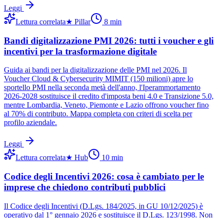
Leggi
Lettura correlata
★
Pillar
8
min
Bandi digitalizzazione PMI 2026: tutti i voucher e gli
incentivi per la trasformazione digitale
Guida ai bandi per la digitalizzazione delle PMI nel 2026. Il
Voucher Cloud & Cybersecurity MIMIT (150 milioni) apre lo
sportello PMI nella seconda metà dell'anno, l'Iperammortamento
2026-2028 sostituisce il credito d'imposta beni 4.0 e Transizione 5.0,
mentre Lombardia, Veneto, Piemonte e Lazio offrono voucher fino
al 70% di contributo. Mappa completa con criteri di scelta per
profilo aziendale.
Leggi
Lettura correlata
★
Hub
10
min
Codice degli Incentivi 2026: cosa è cambiato per le
imprese che chiedono contributi pubblici
Il Codice degli Incentivi (D.Lgs. 184/2025, in GU 10/12/2025) è
operativo dal 1° gennaio 2026 e sostituisce il D.Lgs. 123/1998. Non