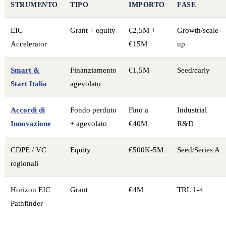
STRUMENTO
TIPO
IMPORTO
FASE
EIC
Grant + equity
€2,5M +
Growth/scale-
Accelerator
€15M
up
Smart &
Finanziamento
€1,5M
Seed/early
Start Italia
agevolato
Accordi di
Fondo perduto
Fino a
Industrial
Innovazione
+ agevolato
€40M
R&D
CDPE / VC
Equity
€500K-5M
Seed/Series A
regionali
Horizon EIC
Grant
€4M
TRL 1-4
Pathfinder