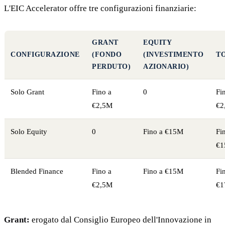
L'EIC Accelerator offre tre configurazioni finanziarie:
GRANT
EQUITY
CONFIGURAZIONE
(FONDO
(INVESTIMENTO
T
PERDUTO)
AZIONARIO)
Solo Grant
Fino a
0
Fi
€2,5M
€2
Solo Equity
0
Fino a €15M
Fi
€
Blended Finance
Fino a
Fino a €15M
Fi
€2,5M
€1
Grant:
erogato dal Consiglio Europeo dell'Innovazione in