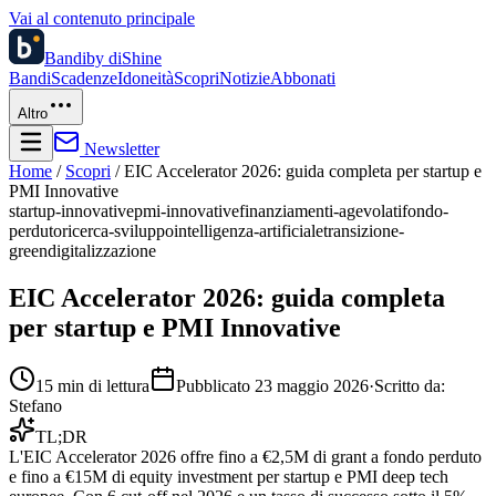
Vai al contenuto principale
Bandi
by diShine
Bandi
Scadenze
Idoneità
Scopri
Notizie
Abbonati
Altro
Newsletter
Home
/
Scopri
/
EIC Accelerator 2026: guida completa per startup e
PMI Innovative
startup-innovative
pmi-innovative
finanziamenti-agevolati
fondo-
perduto
ricerca-sviluppo
intelligenza-artificiale
transizione-
green
digitalizzazione
EIC Accelerator 2026: guida completa
per startup e PMI Innovative
15
min di lettura
Pubblicato
23 maggio 2026
·
Scritto da:
Stefano
TL;DR
L'EIC Accelerator 2026 offre fino a €2,5M di grant a fondo perduto
e fino a €15M di equity investment per startup e PMI deep tech