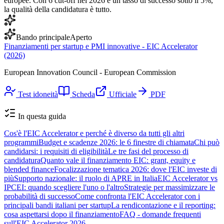
europee. Con 6 cut-off nel 2026 e un tasso di successo sotto il 5%,
la qualità della candidatura è tutto.
Bando principale
Aperto
Finanziamenti per startup e PMI innovative - EIC Accelerator
(2026)
European Innovation Council - European Commission
Test idoneità
Scheda
Ufficiale
PDF
In questa guida
Cos'è l'EIC Accelerator e perché è diverso da tutti gli altri
programmi
Budget e scadenze 2026: le 6 finestre di chiamata
Chi può
candidarsi: i requisiti di eligibilità
Le tre fasi del processo di
candidatura
Quanto vale il finanziamento EIC: grant, equity e
blended finance
Focalizzazione tematica 2026: dove l'EIC investe di
più
Supporto nazionale: il ruolo di APRE in Italia
EIC Accelerator vs
IPCEI: quando scegliere l'uno o l'altro
Strategie per massimizzare le
probabilità di successo
Come confronta l'EIC Accelerator con i
principali bandi italiani per startup
La rendicontazione e il reporting:
cosa aspettarsi dopo il finanziamento
FAQ - domande frequenti
sull'EIC Accelerator 2026