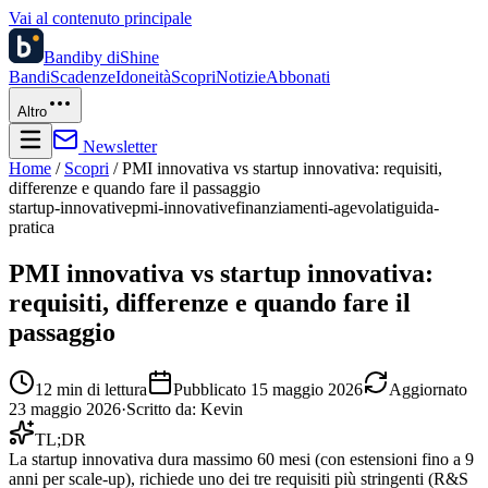
Vai al contenuto principale
Bandi
by diShine
Bandi
Scadenze
Idoneità
Scopri
Notizie
Abbonati
Altro
Newsletter
Home
/
Scopri
/
PMI innovativa vs startup innovativa: requisiti,
differenze e quando fare il passaggio
startup-innovative
pmi-innovative
finanziamenti-agevolati
guida-
pratica
PMI innovativa vs startup innovativa:
requisiti, differenze e quando fare il
passaggio
12
min di lettura
Pubblicato
15 maggio 2026
Aggiornato
23 maggio 2026
·
Scritto da:
Kevin
TL;DR
La startup innovativa dura massimo 60 mesi (con estensioni fino a 9
anni per scale-up), richiede uno dei tre requisiti più stringenti (R&S