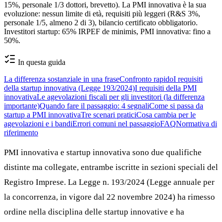
15%, personale 1/3 dottori, brevetto). La PMI innovativa è la sua
evoluzione: nessun limite di età, requisiti più leggeri (R&S 3%,
personale 1/5, almeno 2 di 3), bilancio certificato obbligatorio.
Investitori startup: 65% IRPEF de minimis, PMI innovativa: fino a
50%.
In questa guida
La differenza sostanziale in una frase
Confronto rapido
I requisiti
della startup innovativa (Legge 193/2024)
I requisiti della PMI
innovativa
Le agevolazioni fiscali per gli investitori (la differenza
importante)
Quando fare il passaggio: 4 segnali
Come si passa da
startup a PMI innovativa
Tre scenari pratici
Cosa cambia per le
agevolazioni e i bandi
Errori comuni nel passaggio
FAQ
Normativa di
riferimento
PMI innovativa e startup innovativa sono due qualifiche
distinte ma collegate, entrambe iscritte in sezioni speciali del
Registro Imprese. La Legge n. 193/2024 (Legge annuale per
la concorrenza, in vigore dal 22 novembre 2024) ha rimesso
ordine nella disciplina delle startup innovative e ha