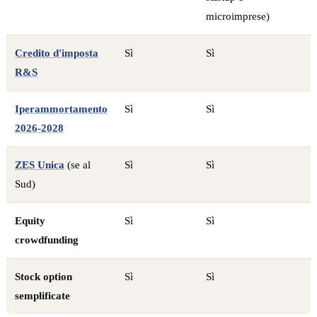
microimprese)
Credito d'imposta
Sì
Sì
R&S
Iperammortamento
Sì
Sì
2026-2028
ZES Unica
(se al
Sì
Sì
Sud)
Equity
Sì
Sì
crowdfunding
Stock option
Sì
Sì
semplificate