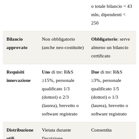
o totale bilancio < 43
mln, dipendenti <
250
Bilancio
Non obbligatorio
Obbligatorio
: serve
approvato
(anche neo-costituite)
almeno un bilancio
certificato
Requisiti
Uno
di tre: R&S
Due
di tre: R&S
innovazione
≥15%, personale
≥3%, personale
qualificato 1/3
qualificato 1/5
(dottori) o 2/3
(dottori) o 1/3
(laurea), brevetto o
(laurea), brevetto o
software registrato
software registrato
Distribuzione
Vietata durante
Consentita
utili
l'iscrizione