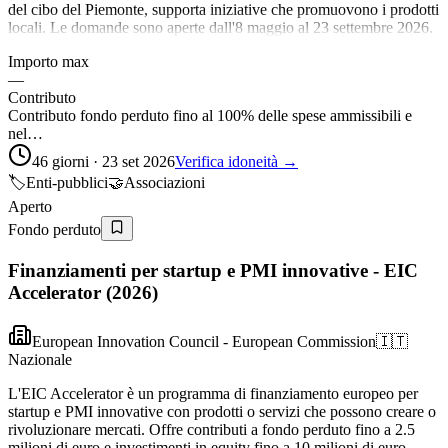
del cibo del Piemonte, supporta iniziative che promuovono i prodotti
locali. Le domande sono aperte dall'8 maggio al 23 settembre 2026.
Importo max
—
Contributo
Contributo fondo perduto fino al 100% delle spese ammissibili e
nel…
46 giorni · 23 set 2026
Verifica idoneità →
🏷️
Enti-pubblici
🤝
Associazioni
Aperto
Fondo perduto
Finanziamenti per startup e PMI innovative - EIC
Accelerator (2026)
European Innovation Council - European Commission
🇮🇹
Nazionale
L'EIC Accelerator è un programma di finanziamento europeo per
startup e PMI innovative con prodotti o servizi che possono creare o
rivoluzionare mercati. Offre contributi a fondo perduto fino a 2.5
milioni di euro e investimenti in equity fino a 10 milioni di euro,