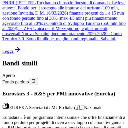
PNRR (IFIT, FRI-Tur) hanno chiuso le finestre di domanda. Le leve
attive: il Fondo per il sostegno alle imprese del turismo (109 mln,
gestione Invitalia, D.M. 16/03/2026) finanzia progetti da 1 a 15 mln
con fondo perduto fino al 30% (max 4,5 mln) piu finanziamento
agevolato fino al 70%; i Contratti di Sviluppo Turismo (550 mln fino
al 2029); la ZES Unica per il Mezzogiorno; e gli strumenti
trasversali Nuova Sabatini, iperammortamento 2026-2028 e Conto
Termico 3.0. Sotto il milione, meglio bandi regionali e Sabatini.
Leggi
Bandi simili
Aperto
Fondo perduto
Eurostars 3 - R&S per PMI innovative (Eureka)
EUREKA Secretariat / MUR (Italia)
🇮🇹
Nazionale
Eurostars 3 è un programma internazionale che offre finanziamenti a
fondo perduto per progetti di ricerca e sviluppo collaborativi guidati
da PMI innovative. Il programma supporta la creazione di prodotti,