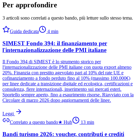
Per approfondire
3 articoli sono correlati a questo bando
, più letture sullo stesso tema.
Guida dedicata
4
min
SIMEST Fondo 394: il finanziamento per
l'internazionalizzazione delle PMI italiane
Il Fondo 394 di SIMEST è lo strumento storico per
l'internazionalizzazione delle PMI italiane con quota export almeno
20%. Finanzia con prestito agevolato pari al 10% del rate UE e
cofinanziamento a fondo perduto fino al 10% (massimo 100.000€)
per linee dedicate a transizione digitale ed ecologica, certificazioni e
consulenza, fiere internazionali, inserimento sui mercati esteri.
Sportello sempre aperto, fino a esaurimento risorse. Riavviato con la
Circolare di marzo 2026 dopo aggiornamenti delle linee.
Leggi
Correlato a questo bando
★
Hub
13
min
Bandi turismo 2026: voucher, contributi e crediti