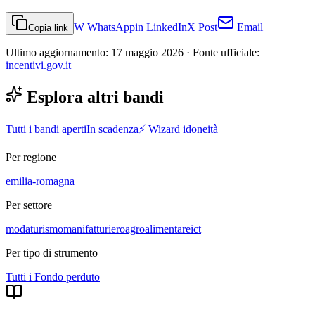
W
WhatsApp
in
LinkedIn
X
Post
Email
Copia link
Ultimo aggiornamento:
17 maggio 2026
· Fonte ufficiale:
incentivi.gov.it
Esplora altri bandi
Tutti i bandi aperti
In scadenza
⚡ Wizard idoneità
Per regione
emilia-romagna
Per settore
moda
turismo
manifatturiero
agroalimentare
ict
Per tipo di strumento
Tutti i
Fondo perduto