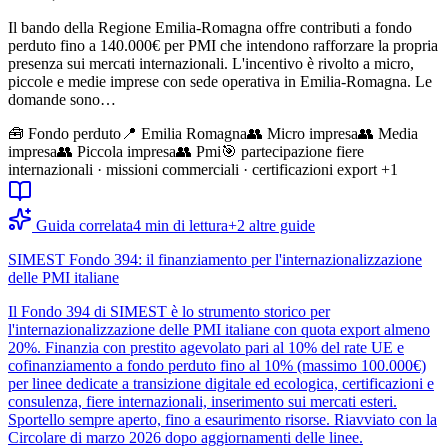
Il bando della Regione Emilia-Romagna offre contributi a fondo
perduto fino a 140.000€ per PMI che intendono rafforzare la propria
presenza sui mercati internazionali. L'incentivo è rivolto a micro,
piccole e medie imprese con sede operativa in Emilia-Romagna. Le
domande sono…
🧰
Fondo perduto
📍 Emilia Romagna
👥
Micro impresa
👥
Media
impresa
👥
Piccola impresa
👥
Pmi
🎯
partecipazione fiere
internazionali · missioni commerciali · certificazioni export
+1
Guida correlata
4
min di lettura
+
2
altre guide
SIMEST Fondo 394: il finanziamento per l'internazionalizzazione
delle PMI italiane
Il Fondo 394 di SIMEST è lo strumento storico per
l'internazionalizzazione delle PMI italiane con quota export almeno
20%. Finanzia con prestito agevolato pari al 10% del rate UE e
cofinanziamento a fondo perduto fino al 10% (massimo 100.000€)
per linee dedicate a transizione digitale ed ecologica, certificazioni e
consulenza, fiere internazionali, inserimento sui mercati esteri.
Sportello sempre aperto, fino a esaurimento risorse. Riavviato con la
Circolare di marzo 2026 dopo aggiornamenti delle linee.