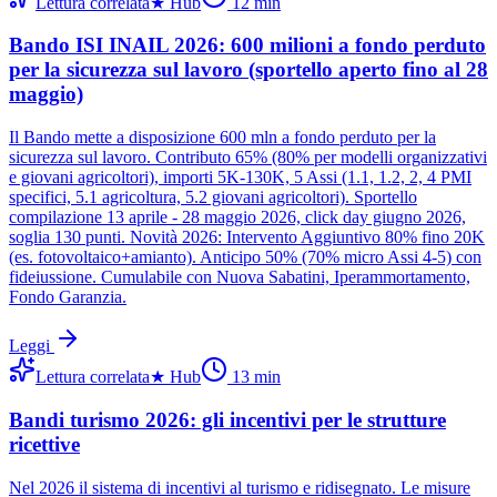
Lettura correlata
★
Hub
12
min
Bando ISI INAIL 2026: 600 milioni a fondo perduto
per la sicurezza sul lavoro (sportello aperto fino al 28
maggio)
Il Bando mette a disposizione 600 mln a fondo perduto per la
sicurezza sul lavoro. Contributo 65% (80% per modelli organizzativi
e giovani agricoltori), importi 5K-130K, 5 Assi (1.1, 1.2, 2, 4 PMI
specifici, 5.1 agricoltura, 5.2 giovani agricoltori). Sportello
compilazione 13 aprile - 28 maggio 2026, click day giugno 2026,
soglia 130 punti. Novità 2026: Intervento Aggiuntivo 80% fino 20K
(es. fotovoltaico+amianto). Anticipo 50% (70% micro Assi 4-5) con
fideiussione. Cumulabile con Nuova Sabatini, Iperammortamento,
Fondo Garanzia.
Leggi
Lettura correlata
★
Hub
13
min
Bandi turismo 2026: gli incentivi per le strutture
ricettive
Nel 2026 il sistema di incentivi al turismo e ridisegnato. Le misure