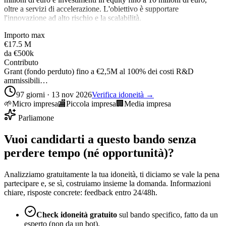
oltre a servizi di accelerazione. L'obiettivo è supportare
l'innovazione ad alto rischio e la scalabilità.
Importo max
€17.5 M
da
€500k
Contributo
Grant (fondo perduto) fino a €2,5M al 100% dei costi R&D
ammissibili…
97 giorni · 13 nov 2026
Verifica idoneità →
🌱
Micro impresa
🏬
Piccola impresa
🏢
Media impresa
Parliamone
Vuoi candidarti a questo bando senza
perdere tempo (né opportunità)?
Analizziamo gratuitamente la tua idoneità, ti diciamo se vale la pena
partecipare e, se sì, costruiamo insieme la domanda. Informazioni
chiare, risposte concrete: feedback entro 24/48h.
Check idoneità gratuito
sul bando specifico, fatto da un
esperto (non da un bot).