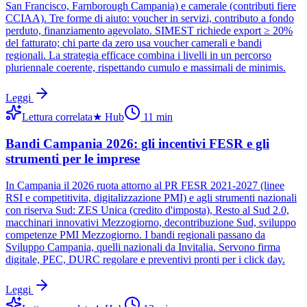
San Francisco, Farnborough Campania) e camerale (contributi fiere
CCIAA). Tre forme di aiuto: voucher in servizi, contributo a fondo
perduto, finanziamento agevolato. SIMEST richiede export ≥ 20%
del fatturato; chi parte da zero usa voucher camerali e bandi
regionali. La strategia efficace combina i livelli in un percorso
pluriennale coerente, rispettando cumulo e massimali de minimis.
Leggi
Lettura correlata
★
Hub
11
min
Bandi Campania 2026: gli incentivi FESR e gli
strumenti per le imprese
In Campania il 2026 ruota attorno al PR FESR 2021-2027 (linee
RSI e competitivita, digitalizzazione PMI) e agli strumenti nazionali
con riserva Sud: ZES Unica (credito d'imposta), Resto al Sud 2.0,
macchinari innovativi Mezzogiorno, decontribuzione Sud, sviluppo
competenze PMI Mezzogiorno. I bandi regionali passano da
Sviluppo Campania, quelli nazionali da Invitalia. Servono firma
digitale, PEC, DURC regolare e preventivi pronti per i click day.
Leggi