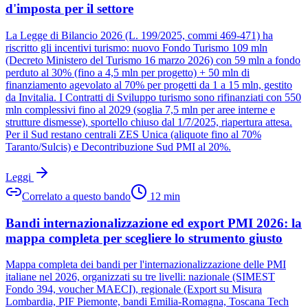
d'imposta per il settore
La Legge di Bilancio 2026 (L. 199/2025, commi 469-471) ha
riscritto gli incentivi turismo: nuovo Fondo Turismo 109 mln
(Decreto Ministero del Turismo 16 marzo 2026) con 59 mln a fondo
perduto al 30% (fino a 4,5 mln per progetto) + 50 mln di
finanziamento agevolato al 70% per progetti da 1 a 15 mln, gestito
da Invitalia. I Contratti di Sviluppo turismo sono rifinanziati con 550
mln complessivi fino al 2029 (soglia 7,5 mln per aree interne e
strutture dismesse), sportello chiuso dal 1/7/2025, riapertura attesa.
Per il Sud restano centrali ZES Unica (aliquote fino al 70%
Taranto/Sulcis) e Decontribuzione Sud PMI al 20%.
Leggi
Correlato a questo bando
12
min
Bandi internazionalizzazione ed export PMI 2026: la
mappa completa per scegliere lo strumento giusto
Mappa completa dei bandi per l'internazionalizzazione delle PMI
italiane nel 2026, organizzati su tre livelli: nazionale (SIMEST
Fondo 394, voucher MAECI), regionale (Export su Misura
Lombardia, PIF Piemonte, bandi Emilia-Romagna, Toscana Tech