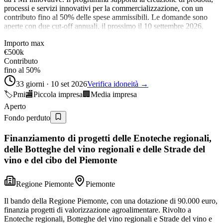
processi e servizi innovativi per la commercializzazione, con un
contributo fino al 50% delle spese ammissibili. Le domande sono
aperte con due cut-off annuali, il prossimo il 10 settembre 2026.
Importo max
€500k
Contributo
fino al 50%
33 giorni · 10 set 2026
Verifica idoneità →
🏷️
Pmi
🏬
Piccola impresa
🏢
Media impresa
Aperto
Fondo perduto
Finanziamento di progetti delle Enoteche regionali,
delle Botteghe del vino regionali e delle Strade del
vino e del cibo del Piemonte
Regione Piemonte
Piemonte
Il bando della Regione Piemonte, con una dotazione di 90.000 euro,
finanzia progetti di valorizzazione agroalimentare. Rivolto a
Enoteche regionali, Botteghe del vino regionali e Strade del vino e