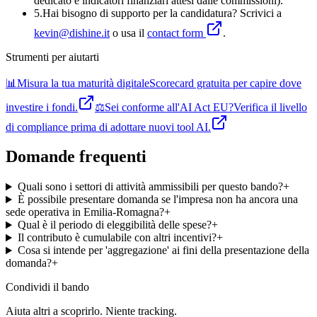
dedicato e indicatori finanziari attesi dalle commissioni).
5
.
Hai bisogno di supporto per la candidatura? Scrivici a
kevin@dishine.it
o usa il
contact form
.
Strumenti per aiutarti
📊
Misura la tua maturità digitale
Scorecard gratuita per capire dove
investire i fondi.
⚖️
Sei conforme all'AI Act EU?
Verifica il livello
di compliance prima di adottare nuovi tool AI.
Domande frequenti
Quali sono i settori di attività ammissibili per questo bando?
+
È possibile presentare domanda se l'impresa non ha ancora una
sede operativa in Emilia-Romagna?
+
Qual è il periodo di eleggibilità delle spese?
+
Il contributo è cumulabile con altri incentivi?
+
Cosa si intende per 'aggregazione' ai fini della presentazione della
domanda?
+
Condividi
il bando
Aiuta altri a scoprirlo. Niente tracking.