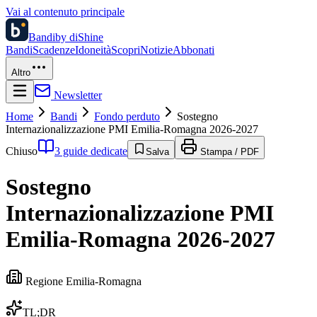
Vai al contenuto principale
Bandi
by diShine
Bandi
Scadenze
Idoneità
Scopri
Notizie
Abbonati
Altro
Newsletter
Home
Bandi
Fondo perduto
Sostegno
Internazionalizzazione PMI Emilia-Romagna 2026-2027
Chiuso
3 guide dedicate
Salva
Stampa / PDF
Sostegno
Internazionalizzazione PMI
Emilia-Romagna 2026-2027
Regione Emilia-Romagna
TL;DR