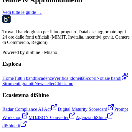
Vedi tutte le guide →
Trova il bando giusto per il tuo progetto. Database aggiornato ogni
24 ore dalle fonti ufficiali (MIMIT, Invitalia, incentivi.gov.it, Camere
di Commercio, Regioni).
Powered by
diShine
· Milano
Esplora
Home
Tutti i bandi
Scadenze
Verifica idoneità
Scopri
Notizie bandi
Strumenti gratuiti
Newsletter
Chi siamo
Ecosistema diShine
Radar Compliance AI Act
Digital Maturity Scorecard
Prompt
Workshop
MD/JSON Converter
Agenzia diShine
diShine.it