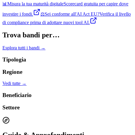
📊
Misura la tua maturità digitale
Scorecard gratuita per capire dove
investire i fondi.
⚖️
Sei conforme all'AI Act EU?
Verifica il livello
di compliance prima di adottare nuovi tool AI.
Trova bandi per…
Esplora tutti i bandi →
Tipologia
Regione
Vedi tutte →
Beneficiario
Settore
Guide & Approfondimenti