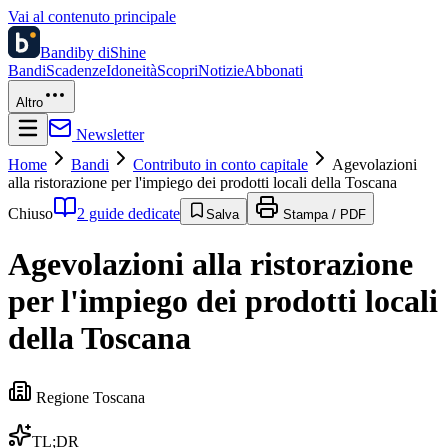
Vai al contenuto principale
Bandi
by diShine
Bandi
Scadenze
Idoneità
Scopri
Notizie
Abbonati
Altro
Newsletter
Home
Bandi
Contributo in conto capitale
Agevolazioni
alla ristorazione per l'impiego dei prodotti locali della Toscana
Chiuso
2 guide dedicate
Salva
Stampa / PDF
Agevolazioni alla ristorazione
per l'impiego dei prodotti locali
della Toscana
Regione Toscana
TL;DR