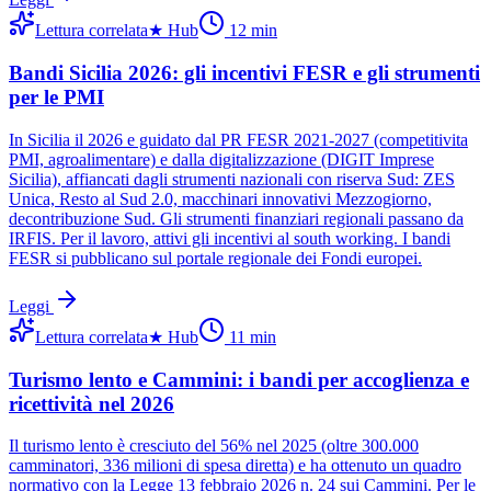
Lettura correlata
★
Hub
12
min
Bandi Sicilia 2026: gli incentivi FESR e gli strumenti
per le PMI
In Sicilia il 2026 e guidato dal PR FESR 2021-2027 (competitivita
PMI, agroalimentare) e dalla digitalizzazione (DIGIT Imprese
Sicilia), affiancati dagli strumenti nazionali con riserva Sud: ZES
Unica, Resto al Sud 2.0, macchinari innovativi Mezzogiorno,
decontribuzione Sud. Gli strumenti finanziari regionali passano da
IRFIS. Per il lavoro, attivi gli incentivi al south working. I bandi
FESR si pubblicano sul portale regionale dei Fondi europei.
Leggi
Lettura correlata
★
Hub
11
min
Turismo lento e Cammini: i bandi per accoglienza e
ricettività nel 2026
Il turismo lento è cresciuto del 56% nel 2025 (oltre 300.000
camminatori, 336 milioni di spesa diretta) e ha ottenuto un quadro
normativo con la Legge 13 febbraio 2026 n. 24 sui Cammini. Per le