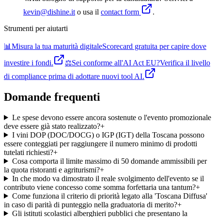
kevin@dishine.it
o usa il
contact form
.
Strumenti per aiutarti
📊
Misura la tua maturità digitale
Scorecard gratuita per capire dove
investire i fondi.
⚖️
Sei conforme all'AI Act EU?
Verifica il livello
di compliance prima di adottare nuovi tool AI.
Domande frequenti
Le spese devono essere ancora sostenute o l'evento promozionale
deve essere già stato realizzato?
+
I vini DOP (DOC/DOCG) o IGP (IGT) della Toscana possono
essere conteggiati per raggiungere il numero minimo di prodotti
tutelati richiesti?
+
Cosa comporta il limite massimo di 50 domande ammissibili per
la quota ristoranti e agriturismi?
+
In che modo va dimostrato il reale svolgimento dell'evento se il
contributo viene concesso come somma forfettaria una tantum?
+
Come funziona il criterio di priorità legato alla 'Toscana Diffusa'
in caso di parità di punteggio nella graduatoria di merito?
+
Gli istituti scolastici alberghieri pubblici che presentano la