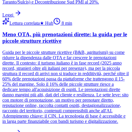
Taranto/Sulcis) e Decontribuzione Sud PMI al 20%.
Leggi
Lettura correlata
★
Hub
8
min
Meno OTA, più prenotazioni dirette: la guida per le
piccole strutture ricettive
Guida per le piccole strutture ricettive (B&B, agriturismi) su come
ridurre la dipendenza dalle OTA e far crescere le prenotazioni
dirette. Il contesto: il turismo italiano è in fase record (2025 anno
record, stranieri oltre gli italiani per presenze), ma per la piccola
struttura il record di arrivi non si traduce in redditività, perché oltre il
60% delle prenotazioni passa da piattaforme che trattengono il 15-
25% del margine. Solo il 16% delle piccole strutture riesce a
dedicare tempo all'acquisizione di ospiti. Le prenotazioni dirette
danno margini più alti, dati del cliente e resilienza. Le sette leve: sito
con motore di prenotazione, un motivo per prenotare diretto,
reputazione online, raccolta contatti ospiti, destagionalizzazione,
racconto del territorio, contenuti comprensibili anche all'AI.
Adempimento chiave: il CIN. La tecnologia di base è accessibile e
in larga parte finanziabile con bandi turismo e digitalizzazione.