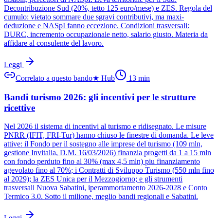
Decontribuzione Sud (20%, tetto 125 euro/mese) e ZES. Regola del
cumulo: vietato sommare due sgravi contributivi, ma maxi-
deduzione e NASpI fanno eccezione. Condizioni trasversali:
DURC, incremento occupazionale netto, salario giusto. Materia da
affidare al consulente del lavoro.
Leggi
Correlato a questo bando
★
Hub
13
min
Bandi turismo 2026: gli incentivi per le strutture
ricettive
Nel 2026 il sistema di incentivi al turismo e ridisegnato. Le misure
PNRR (IFIT, FRI-Tur) hanno chiuso le finestre di domanda. Le leve
attive: il Fondo per il sostegno alle imprese del turismo (109 mln,
gestione Invitalia, D.M. 16/03/2026) finanzia progetti da 1 a 15 mln
con fondo perduto fino al 30% (max 4,5 mln) piu finanziamento
agevolato fino al 70%; i Contratti di Sviluppo Turismo (550 mln fino
al 2029); la ZES Unica per il Mezzogiorno; e gli strumenti
trasversali Nuova Sabatini, iperammortamento 2026-2028 e Conto
Termico 3.0. Sotto il milione, meglio bandi regionali e Sabatini.
Leggi