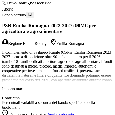
🏷️
Enti-pubblici
🤝
Associazioni
Aperto
Fondo perduto
PSR Emilia-Romagna 2023-2027: 90M€ per
agricoltura e agroalimentare
Regione Emilia-Romagna
Emilia-Romagna
Il Complemento di Sviluppo Rurale (CoPsr) Emilia-Romagna 2023-
2027 mette a disposizione oltre 90 milioni di euro per il 2026,
tramite 18 bandi dedicati al settore agricolo e agroalimentare. I fondi
sono destinati a micro, piccole, medie imprese, autonomi e
cooperative per investimenti in frutteti resilienti, prevenzione danni
da calamità naturali e filiere di qualità. Le domande potranno essere
presentate nel corso del 2026, con aperture distribuite durante l'anno.
Importo max
—
Contributo
Percentuali variabili a seconda del bando specifico e della
tipologia…
146 giorni · 31 dic 2026
Verifica idoneità →