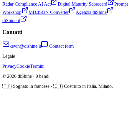
Radar Compliance AI Act
Digital Maturity Scorecard
Prompt
Workshop
MD/JSON Converter
Agenzia diShine
diShine.it
Contatti
kevin@dishine.it
Contact form
Legale
Privacy
Cookie
Termini
© 2026 diShine ·
0
bandi
🇫🇷 Sognato in francese · 🇮🇹 Costruito in Italia, Milano.