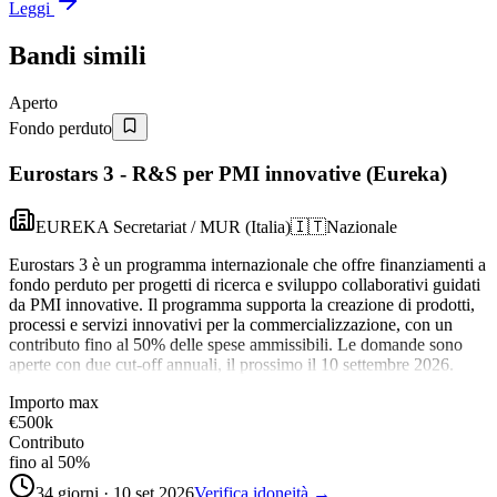
Leggi
Bandi simili
Aperto
Fondo perduto
Eurostars 3 - R&S per PMI innovative (Eureka)
EUREKA Secretariat / MUR (Italia)
🇮🇹
Nazionale
Eurostars 3 è un programma internazionale che offre finanziamenti a
fondo perduto per progetti di ricerca e sviluppo collaborativi guidati
da PMI innovative. Il programma supporta la creazione di prodotti,
processi e servizi innovativi per la commercializzazione, con un
contributo fino al 50% delle spese ammissibili. Le domande sono
aperte con due cut-off annuali, il prossimo il 10 settembre 2026.
Importo max
€500k
Contributo
fino al 50%
34 giorni · 10 set 2026
Verifica idoneità →