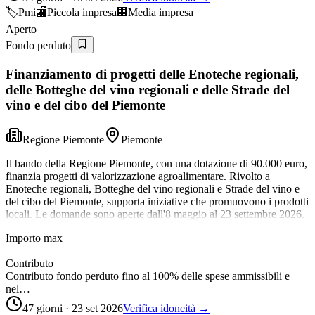
🏷️
Pmi
🏬
Piccola impresa
🏢
Media impresa
Aperto
Fondo perduto
Finanziamento di progetti delle Enoteche regionali,
delle Botteghe del vino regionali e delle Strade del
vino e del cibo del Piemonte
Regione Piemonte
Piemonte
Il bando della Regione Piemonte, con una dotazione di 90.000 euro,
finanzia progetti di valorizzazione agroalimentare. Rivolto a
Enoteche regionali, Botteghe del vino regionali e Strade del vino e
del cibo del Piemonte, supporta iniziative che promuovono i prodotti
locali. Le domande sono aperte dall'8 maggio al 23 settembre 2026.
Importo max
—
Contributo
Contributo fondo perduto fino al 100% delle spese ammissibili e
nel…
47 giorni · 23 set 2026
Verifica idoneità →