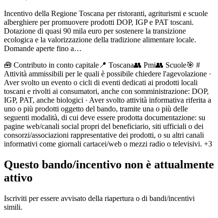
Incentivo della Regione Toscana per ristoranti, agriturismi e scuole
alberghiere per promuovere prodotti DOP, IGP e PAT toscani.
Dotazione di quasi 90 mila euro per sostenere la transizione
ecologica e la valorizzazione della tradizione alimentare locale.
Domande aperte fino a…
🧰
Contributo in conto capitale
📍 Toscana
👥
Pmi
👥
Scuole
🎯
#
Attività ammissibili per le quali è possibile chiedere l'agevolazione ·
Aver svolto un evento o cicli di eventi dedicati ai prodotti locali
toscani e rivolti ai consumatori, anche con somministrazione: DOP,
IGP, PAT, anche biologici · Aver svolto attività informativa riferita a
uno o più prodotti oggetto del bando, tramite una o più delle
seguenti modalità, di cui deve essere prodotta documentazione: su
pagine web/canali social propri del beneficiario, siti ufficiali o dei
consorzi/associazioni rappresentative dei prodotti, o su altri canali
informativi come giornali cartacei/web o mezzi radio o televisivi.
+3
Questo bando/incentivo non è attualmente
attivo
Iscriviti per essere avvisato della riapertura o di bandi/incentivi
simili.