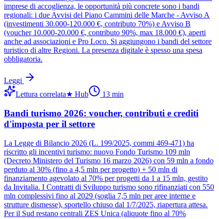
imprese di accoglienza, le opportunità più concrete sono i bandi
regionali: i due Avvisi del Piano Cammini delle Marche - Avviso A
(investimenti 30.000-120.000 €, contributo 70%) e Avviso B
(voucher 10.000-20.000 €, contributo 90%, max 18.000 €), aperti
anche ad associazioni e Pro Loco. Si aggiungono i bandi del settore
turistico di altre Regioni. La presenza digitale è spesso una spesa
obbligatoria.
Leggi
Lettura correlata
★
Hub
13
min
Bandi turismo 2026: voucher, contributi e crediti
d'imposta per il settore
La Legge di Bilancio 2026 (L. 199/2025, commi 469-471) ha
riscritto gli incentivi turismo: nuovo Fondo Turismo 109 mln
(Decreto Ministero del Turismo 16 marzo 2026) con 59 mln a fondo
perduto al 30% (fino a 4,5 mln per progetto) + 50 mln di
finanziamento agevolato al 70% per progetti da 1 a 15 mln, gestito
da Invitalia. I Contratti di Sviluppo turismo sono rifinanziati con 550
mln complessivi fino al 2029 (soglia 7,5 mln per aree interne e
strutture dismesse), sportello chiuso dal 1/7/2025, riapertura attesa.
Per il Sud restano centrali ZES Unica (aliquote fino al 70%