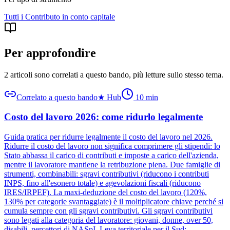
Tutti i
Contributo in conto capitale
Per approfondire
2 articoli sono correlati a questo bando
, più letture sullo stesso tema.
Correlato a questo bando
★
Hub
10
min
Costo del lavoro 2026: come ridurlo legalmente
Guida pratica per ridurre legalmente il costo del lavoro nel 2026.
Ridurre il costo del lavoro non significa comprimere gli stipendi: lo
Stato abbassa il carico di contributi e imposte a carico dell'azienda,
mentre il lavoratore mantiene la retribuzione piena. Due famiglie di
strumenti, combinabili: sgravi contributivi (riducono i contributi
INPS, fino all'esonero totale) e agevolazioni fiscali (riducono
IRES/IRPEF). La maxi-deduzione del costo del lavoro (120%,
130% per categorie svantaggiate) è il moltiplicatore chiave perché si
cumula sempre con gli sgravi contributivi. Gli sgravi contributivi
sono legati alla categoria del lavoratore: giovani, donne, over 50,
disabili, percettori di NASpI. Leva territoriale per il Sud: