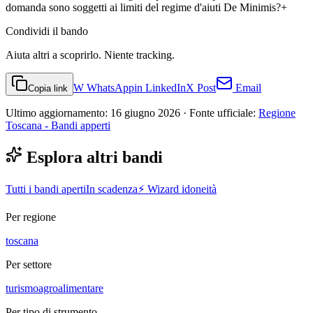
domanda sono soggetti ai limiti del regime d'aiuti De Minimis?
+
Condividi
il bando
Aiuta altri a scoprirlo. Niente tracking.
W
WhatsApp
in
LinkedIn
X
Post
Email
Copia link
Ultimo aggiornamento:
16 giugno 2026
· Fonte ufficiale:
Regione
Toscana - Bandi apperti
Esplora altri bandi
Tutti i bandi aperti
In scadenza
⚡ Wizard idoneità
Per regione
toscana
Per settore
turismo
agroalimentare
Per tipo di strumento