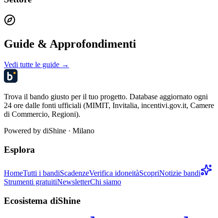
Guide & Approfondimenti
Vedi tutte le guide →
Trova il bando giusto per il tuo progetto. Database aggiornato ogni
24 ore dalle fonti ufficiali (MIMIT, Invitalia, incentivi.gov.it, Camere
di Commercio, Regioni).
Powered by
diShine
· Milano
Esplora
Home
Tutti i bandi
Scadenze
Verifica idoneità
Scopri
Notizie bandi
Strumenti gratuiti
Newsletter
Chi siamo
Ecosistema diShine