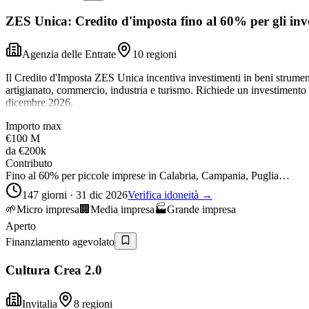
ZES Unica: Credito d'imposta fino al 60% per gli inve
Agenzia delle Entrate
10 regioni
Il Credito d'Imposta ZES Unica incentiva investimenti in beni strument
artigianato, commercio, industria e turismo. Richiede un investiment
dicembre 2026.
Importo max
€100 M
da
€200k
Contributo
Fino al 60% per piccole imprese in Calabria, Campania, Puglia…
147 giorni · 31 dic 2026
Verifica idoneità →
🌱
Micro impresa
🏢
Media impresa
🏭
Grande impresa
Aperto
Finanziamento agevolato
Cultura Crea 2.0
Invitalia
8 regioni