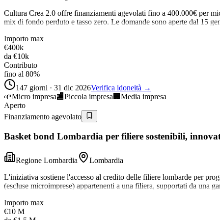
Cultura Crea 2.0 offre finanziamenti agevolati fino a 400.000€ per micr
mix di fondo perduto e tasso zero. Le domande sono aperte dal 15 ge
Importo max
€400k
da
€10k
Contributo
fino al 80%
147 giorni · 31 dic 2026
Verifica idoneità →
🌱
Micro impresa
🏬
Piccola impresa
🏢
Media impresa
Aperto
Finanziamento agevolato
Basket bond Lombardia per filiere sostenibili, innovat
Regione Lombardia
Lombardia
L'iniziativa sostiene l'accesso al credito delle filiere lombarde per pr
(escluse microimprese) appartenenti a una filiera, supportati da una ga
Importo max
€10 M