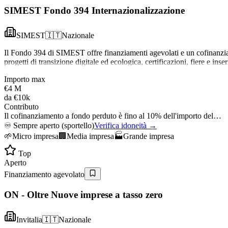
SIMEST Fondo 394 Internazionalizzazione
SIMEST
🇮🇹
Nazionale
Il Fondo 394 di SIMEST offre finanziamenti agevolati e un cofinanziam
progetti di transizione digitale ed ecologica, certificazioni, fiere e i
Importo max
€4 M
da
€10k
Contributo
Il cofinanziamento a fondo perduto è fino al 10% dell'importo del…
♾️
Sempre aperto (sportello)
Verifica idoneità →
🌱
Micro impresa
🏢
Media impresa
🏭
Grande impresa
Top
Aperto
Finanziamento agevolato
ON - Oltre Nuove imprese a tasso zero
Invitalia
🇮🇹
Nazionale