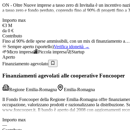
ON - Oltre Nuove imprese a tasso zero di Invitalia è un incentivo naz
a tasso zero e fondo perduto, coprendo fino al 90% di progetti fino a 
Importo max
€3 M
da
0 €
Contributo
Fino al 90% delle spese ammissibili, con un mix di finanziamento a…
♾️
Sempre aperto (sportello)
Verifica idoneità →
🌱
Micro impresa
🏬
Piccola impresa
🚀
Startup
Aperto
Finanziamento agevolato
Finanziamenti agevolati alle cooperative Foncooper
Regione Emilia-Romagna
Emilia-Romagna
Il Fondo Foncooper della Regione Emilia-Romagna offre finanziamenti
occupazione, valorizzano prodotti e razionalizzano la distribuzione. Su
www.foncooper.it. Il bando è aperto dal 2008 con aggiornamenti recen
Importo max
—