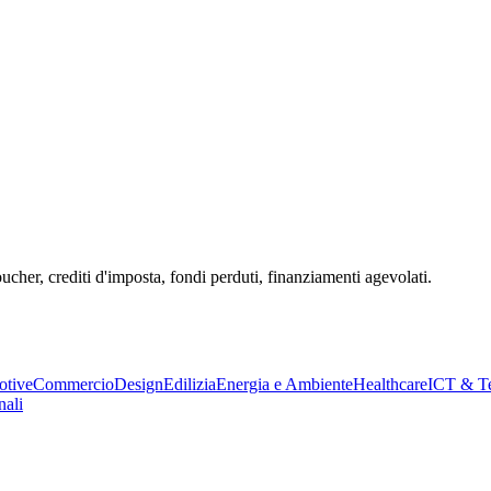
oucher, crediti d'imposta, fondi perduti, finanziamenti agevolati.
tive
Commercio
Design
Edilizia
Energia e Ambiente
Healthcare
ICT & Te
nali