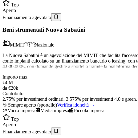
Top
Aperto
Finanziamento agevolato
Beni strumentali Nuova Sabatini
MIMIT
🇮🇹
Nazionale
La Nuova Sabatini è un'agevolazione del MIMIT che facilita l'accesso 
conto impianti calcolato su un finanziamento bancario o leasing, con ta
4.000.000€, con domande gestite a sportello tramite la piattaforma ded
Importo max
€4 M
da
€20k
Contributo
2,75% per investimenti ordinari, 3,575% per investimenti 4.0 e gree
♾️
Sempre aperto (sportello)
Verifica idoneità →
🌱
Micro impresa
🏢
Media impresa
🏬
Piccola impresa
Top
Aperto
Finanziamento agevolato