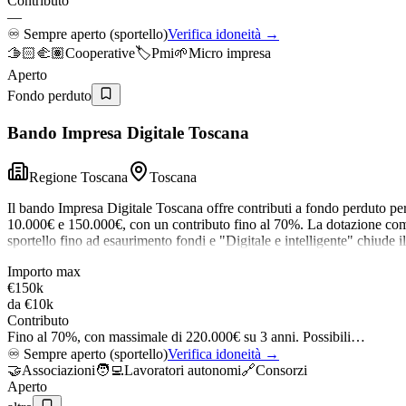
Contributo
—
♾️
Sempre aperto (sportello)
Verifica idoneità →
🫱🏻‍🫲🏽
Cooperative
🏷️
Pmi
🌱
Micro impresa
Aperto
Fondo perduto
Bando Impresa Digitale Toscana
Regione Toscana
Toscana
Il bando Impresa Digitale Toscana offre contributi a fondo perduto pe
10.000€ e 150.000€, con un contributo fino al 70%. La dotazione comple
sportello fino ad esaurimento fondi e "Digitale e intelligente" chiude 
Importo max
€150k
da
€10k
Contributo
Fino al 70%, con massimale di 220.000€ su 3 anni. Possibili…
♾️
Sempre aperto (sportello)
Verifica idoneità →
🤝
Associazioni
🧑‍💻
Lavoratori autonomi
🔗
Consorzi
Aperto