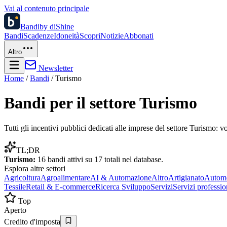
Vai al contenuto principale
Bandi
by diShine
Bandi
Scadenze
Idoneità
Scopri
Notizie
Abbonati
Altro
Newsletter
Home
/
Bandi
/
Turismo
Bandi per il settore
Turismo
Tutti gli incentivi pubblici dedicati alle imprese del settore
Turismo
: v
TL;DR
Turismo
:
16
bandi attivi su
17
totali nel database.
Esplora altre
settori
Agricoltura
Agroalimentare
AI & Automazione
Altro
Artigianato
Automo
Tessile
Retail & E-commerce
Ricerca Sviluppo
Servizi
Servizi professio
Top
Aperto
Credito d'imposta