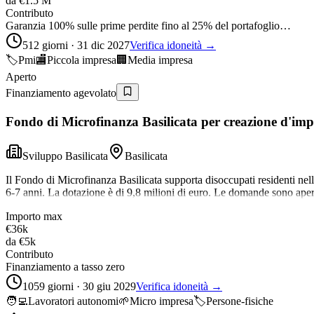
da
€1.5 M
Contributo
Garanzia 100% sulle prime perdite fino al 25% del portafoglio…
512 giorni · 31 dic 2027
Verifica idoneità →
🏷️
Pmi
🏬
Piccola impresa
🏢
Media impresa
Aperto
Finanziamento agevolato
Fondo di Microfinanza Basilicata per creazione d'im
Sviluppo Basilicata
Basilicata
Il Fondo di Microfinanza Basilicata supporta disoccupati residenti nel
6-7 anni. La dotazione è di 9,8 milioni di euro. Le domande sono aper
Importo max
€36k
da
€5k
Contributo
Finanziamento a tasso zero
1059 giorni · 30 giu 2029
Verifica idoneità →
🧑‍💻
Lavoratori autonomi
🌱
Micro impresa
🏷️
Persone-fisiche