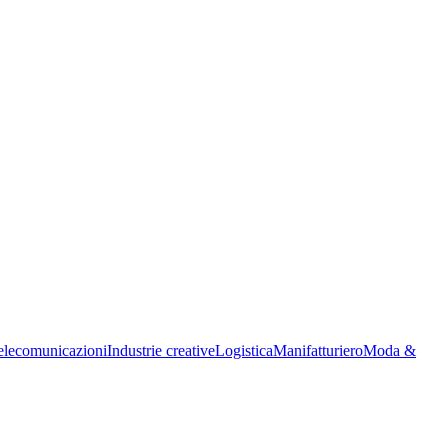
lecomunicazioni
Industrie creative
Logistica
Manifatturiero
Moda &