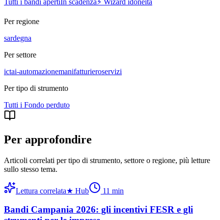
Tutti i bandi aperti
In scadenza
⚡ Wizard idoneità
Per regione
sardegna
Per settore
ict
ai-automazione
manifatturiero
servizi
Per tipo di strumento
Tutti i
Fondo perduto
Per approfondire
Articoli correlati per tipo di strumento, settore o regione
, più letture
sullo stesso tema.
Lettura correlata
★
Hub
11
min
Bandi Campania 2026: gli incentivi FESR e gli