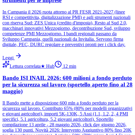
strumenti per le imprese
In Campania il 2026 ruota attorno al PR FESR 2021-2027 (linee
RSI e competitivita, digitalizzazione PMI) e agli strumenti nazionali
con riserva Sud: ZES Unica (credito d'imposta), Resto al Sud 2.0,
macchinari innovativi Mezzogiorno, decontribuzione Sud, sviluppo
competenze PMI Mezzogiorno. I bandi regionali passano da
Sviluppo Campania, quelli nazionali da Invitalia. Servono firma
digitale, PEC, DURC regolare e preventivi pronti per i click day.
Leggi
Lettura correlata
★
Hub
12
min
Bando ISI INAIL 2026: 600 milioni a fondo perduto
per la sicurezza sul lavoro (sportello aperto fino al 28
maggio)
Il Bando mette a disposizione 600 mln a fondo perduto per la
sicurezza sul lavoro. Contributo 65% (80% per modelli organizzativi
e giovani agricoltori), importi 5K-130K, 5 Assi (1.1, 1.2, 2, 4 PMI
specifici, 5.1 agricoltura, 5.2 giovani agricoltori). Sportello
compilazione 13 aprile - 28 maggio 2026, click day giugno 2026,
soglia 130 punti. Novità 2026: Intervento Aggiuntivo 80% fino 20K