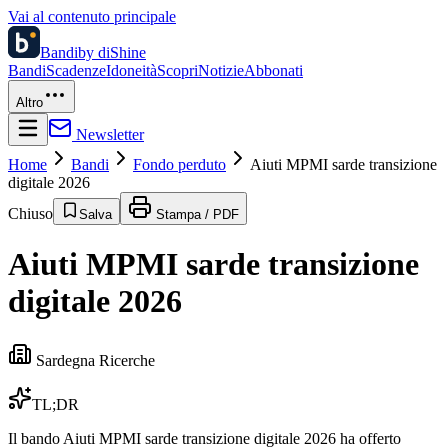
Vai al contenuto principale
Bandi
by diShine
Bandi
Scadenze
Idoneità
Scopri
Notizie
Abbonati
Altro
Newsletter
Home
Bandi
Fondo perduto
Aiuti MPMI sarde transizione
digitale 2026
Chiuso
Salva
Stampa / PDF
Aiuti MPMI sarde transizione
digitale 2026
Sardegna Ricerche
TL;DR
Il bando Aiuti MPMI sarde transizione digitale 2026 ha offerto