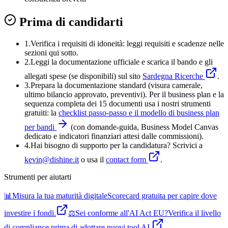
Prima di candidarti
1.
Verifica i requisiti di idoneità:
leggi requisiti e scadenze nelle
sezioni qui sotto.
2.
Leggi la documentazione ufficiale e
scarica il bando
e gli
allegati spese (se disponibili) sul sito
Sardegna Ricerche
.
3
.
Prepara la documentazione standard (visura camerale,
ultimo bilancio approvato, preventivi). Per il business plan e la
sequenza completa dei 15 documenti usa i nostri strumenti
gratuiti: la
checklist passo-passo e il modello di business plan
per bandi
(con domande-guida, Business Model Canvas
dedicato e indicatori finanziari attesi dalle commissioni).
4
.
Hai bisogno di supporto per la candidatura? Scrivici a
kevin@dishine.it
o usa il
contact form
.
Strumenti per aiutarti
📊
Misura la tua maturità digitale
Scorecard gratuita per capire dove
investire i fondi.
⚖️
Sei conforme all'AI Act EU?
Verifica il livello
di compliance prima di adottare nuovi tool AI.