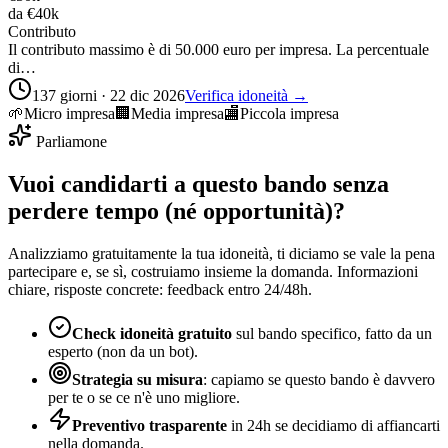
da
€40k
Contributo
Il contributo massimo è di 50.000 euro per impresa. La percentuale
di…
137 giorni · 22 dic 2026
Verifica idoneità →
🌱
Micro impresa
🏢
Media impresa
🏬
Piccola impresa
Parliamone
Vuoi candidarti a questo bando senza
perdere tempo (né opportunità)?
Analizziamo gratuitamente la tua idoneità, ti diciamo se vale la pena
partecipare e, se sì, costruiamo insieme la domanda. Informazioni
chiare, risposte concrete: feedback entro 24/48h.
Check idoneità gratuito
sul bando specifico, fatto da un
esperto (non da un bot).
Strategia su misura
: capiamo se questo bando è davvero
per te o se ce n'è uno migliore.
Preventivo trasparente
in 24h se decidiamo di affiancarti
nella domanda.