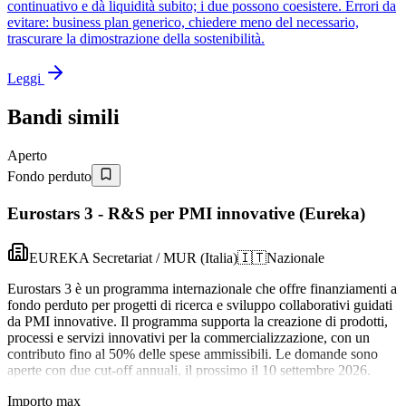
continuativo e dà liquidità subito; i due possono coesistere. Errori da
evitare: business plan generico, chiedere meno del necessario,
trascurare la dimostrazione della sostenibilità.
Leggi
Bandi simili
Aperto
Fondo perduto
Eurostars 3 - R&S per PMI innovative (Eureka)
EUREKA Secretariat / MUR (Italia)
🇮🇹
Nazionale
Eurostars 3 è un programma internazionale che offre finanziamenti a
fondo perduto per progetti di ricerca e sviluppo collaborativi guidati
da PMI innovative. Il programma supporta la creazione di prodotti,
processi e servizi innovativi per la commercializzazione, con un
contributo fino al 50% delle spese ammissibili. Le domande sono
aperte con due cut-off annuali, il prossimo il 10 settembre 2026.
Importo max