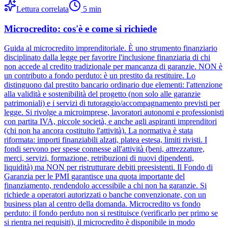
Lettura correlata
5
min
Microcredito: cos'è e come si richiede
Guida al microcredito imprenditoriale. È uno strumento finanziario
disciplinato dalla legge per favorire l'inclusione finanziaria di chi
non accede al credito tradizionale per mancanza di garanzie. NON è
un contributo a fondo perduto: è un prestito da restituire. Lo
distinguono dal prestito bancario ordinario due elementi: l'attenzione
alla validità e sostenibilità del progetto (non solo alle garanzie
patrimoniali) e i servizi di tutoraggio/accompagnamento previsti per
legge. Si rivolge a microimprese, lavoratori autonomi e professionisti
con partita IVA, piccole società, e anche agli aspiranti imprenditori
(chi non ha ancora costituito l'attività). La normativa è stata
riformata: importi finanziabili alzati, platea estesa, limiti rivisti. I
fondi servono per spese connesse all'attività (beni, attrezzature,
merci, servizi, formazione, retribuzioni di nuovi dipendenti,
liquidità) ma NON per ristrutturare debiti preesistenti. Il Fondo di
Garanzia per le PMI garantisce una quota importante del
finanziamento, rendendolo accessibile a chi non ha garanzie. Si
richiede a operatori autorizzati o banche convenzionate, con un
business plan al centro della domanda. Microcredito vs fondo
perduto: il fondo perduto non si restituisce (verificarlo per primo se
si rientra nei requisiti), il microcredito è disponibile in modo