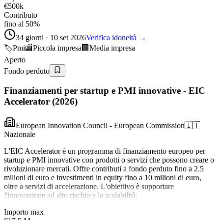
€500k
Contributo
fino al 50%
34 giorni · 10 set 2026
Verifica idoneità →
🏷️
Pmi
🏬
Piccola impresa
🏢
Media impresa
Aperto
Fondo perduto
Finanziamenti per startup e PMI innovative - EIC
Accelerator (2026)
European Innovation Council - European Commission
🇮🇹
Nazionale
L'EIC Accelerator è un programma di finanziamento europeo per
startup e PMI innovative con prodotti o servizi che possono creare o
rivoluzionare mercati. Offre contributi a fondo perduto fino a 2.5
milioni di euro e investimenti in equity fino a 10 milioni di euro,
oltre a servizi di accelerazione. L'obiettivo è supportare
l'innovazione ad alto rischio e la scalabilità.
Importo max