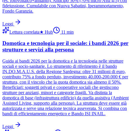
(es. fotovoltaico+amianto). Anticipo 50% (70% micro Assi 4-5) con
fideiussione. Cumulabile con Nuova Sabatini, Iperammortamento,
Fondo Garanzia.
Leggi
Lettura correlata
★
Hub
11
min
Domotica e tecnologia per il sociale: i bandi 2026 per
strutture e servizi alla persona
Guida ai bandi 2026 per la domotica e la tecnologia nelle strutture
sociali e socio-sanitarie. Lo strumento di riferimento è il bando
IN.DO.M.A.U.S. della Regione Sardegna: oltre 31 milioni di euro,
contributo 75% a fondo perduto, investimento 40.000-200.000 € per
struttura, con il vincolo che la quota domotica sia almeno il 50%.
Beneficiari: soggetti privati e cooperative sociali che gestiscono
strutture per anziani, minori e categorie fragili. Va distinta la
domotica di base (infrastruttura edificio) da quella assistiva (Ambient
Assisted Living, supporto alla persona). La struttura deve essere già
autorizzata e serve una relazione tecnica asseverata. Si combina con
bandi di efficientamento energetico e Bando ISI INAIL.
Leggi