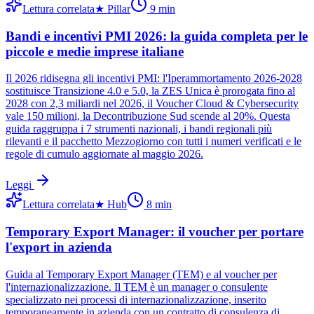
Lettura correlata
★
Pillar
9
min
Bandi e incentivi PMI 2026: la guida completa per le
piccole e medie imprese italiane
Il 2026 ridisegna gli incentivi PMI: l'Iperammortamento 2026-2028
sostituisce Transizione 4.0 e 5.0, la ZES Unica è prorogata fino al
2028 con 2,3 miliardi nel 2026, il Voucher Cloud & Cybersecurity
vale 150 milioni, la Decontribuzione Sud scende al 20%. Questa
guida raggruppa i 7 strumenti nazionali, i bandi regionali più
rilevanti e il pacchetto Mezzogiorno con tutti i numeri verificati e le
regole di cumulo aggiornate al maggio 2026.
Leggi
Lettura correlata
★
Hub
8
min
Temporary Export Manager: il voucher per portare
l'export in azienda
Guida al Temporary Export Manager (TEM) e al voucher per
l'internazionalizzazione. Il TEM è un manager o consulente
specializzato nei processi di internazionalizzazione, inserito
temporaneamente in azienda con un contratto di consulenza di