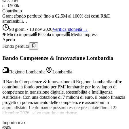
€17.5 M
da
€500k
Contributo
Grant (fondo perduto) fino a €2,5M al 100% dei costi R&D
ammissibili…
98 giorni · 13 nov 2026
Verifica idoneità →
🌱
Micro impresa
🏬
Piccola impresa
🏢
Media impresa
Aperto
Fondo perduto
Bando Competenze & Innovazione Lombardia
Regione Lombardia
Lombardia
Il Bando Competenze & Innovazione di Regione Lombardia offre
contributi a fondo perduto per PMI lombarde per lo sviluppo di
competenze in transizione digitale, sostenibilità e Intelligenza
Artificiale. Con una dotazione di 7 milioni di euro, il bando finanzia
progetti di potenziamento delle competenze e assunzioni in
apprendistato. Le domande possono essere presentate fino al 22
dicembre 2026, salvo esaurimento risorse.
Importo max
€50k