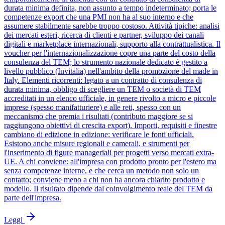
durata minima definita, non assunto a tempo indeterminato; porta le
competenze export che una PMI non ha al suo interno e che
assumere stabilmente sarebbe troppo costoso. Attività tipiche: analisi
dei mercati esteri, ricerca di clienti e partner, sviluppo dei canali
digitali e marketplace internazionali, supporto alla contrattualistica. Il
voucher per l'internazionalizzazione copre una parte del costo della
consulenza del TEM; lo strumento nazionale dedicato è gestito a
livello pubblico (Invitalia) nell'ambito della promozione del made in
Italy. Elementi ricorrenti: legato a un contratto di consulenza di
durata minima, obbligo di scegliere un TEM o società di TEM
accreditati in un elenco ufficiale, in genere rivolto a micro e piccole
imprese (spesso manifatturiere) e alle reti, spesso con un
meccanismo che premia i risultati (contributo maggiore se si
raggiungono obiettivi di crescita export). Importi, requisiti e finestre
cambiano di edizione in edizione: verificare le fonti ufficiali.
Esistono anche misure regionali e camerali, e strumenti per
l'inserimento di figure manageriali per progetti verso mercati extra-
UE. A chi conviene: all'impresa con prodotto pronto per l'estero ma
senza competenze interne, e che cerca un metodo non solo un
contatto; conviene meno a chi non ha ancora chiarito prodotto e
modello. Il risultato dipende dal coinvolgimento reale del TEM da
parte dell'impresa.
Leggi