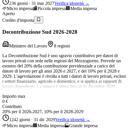
236 giorni · 31 mar 2027
Verifica idoneità →
🌱
Micro impresa
🏬
Piccola impresa
🏢
Media impresa
Aperto
Credito d'imposta
Decontribuzione Sud 2026-2028
Ministero del Lavoro
8 regioni
La Decontribuzione Sud è uno sgravio contributivo per datori di
lavoro privati con sede nelle regioni del Mezzogiorno. Prevede un
esonero del 20% della contribuzione previdenziale a carico del
datore di lavoro per gli anni 2026 e 2027, e del 10% per il 2028 e
2029. L'agevolazione è rivolta a tutti i datori di lavoro privati, esclusi
i settori finanziario, agricolo e domestico, e si applica ai rapporti di
lavoro dipendente. La misura è attiva fino al 31 dicembre 2029.
Importo max
0 €
Contributo
20% per il 2026-2027, 10% per il 2028-2029
1242 giorni · 31 dic 2029
Verifica idoneità →
🌱
Micro impresa
🏢
Media impresa
🏭
Grande impresa