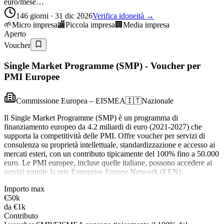
euro/mese…
146 giorni · 31 dic 2026
Verifica idoneità →
🌱
Micro impresa
🏬
Piccola impresa
🏢
Media impresa
Aperto
Voucher
Single Market Programme (SMP) - Voucher per
PMI Europee
Commissione Europea – EISMEA
🇮🇹
Nazionale
Il Single Market Programme (SMP) è un programma di
finanziamento europeo da 4.2 miliardi di euro (2021-2027) che
supporta la competitività delle PMI. Offre voucher per servizi di
consulenza su proprietà intellettuale, standardizzazione e accesso ai
mercati esteri, con un contributo tipicamente del 100% fino a 50.000
euro. Le PMI europee, incluse quelle italiane, possono accedere ai
servizi tramite la rete Enterprise Europe Network (EEN).
Importo max
€50k
da
€1k
Contributo