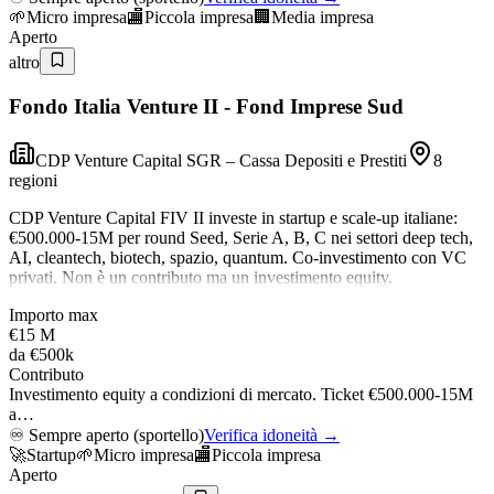
🌱
Micro impresa
🏬
Piccola impresa
🏢
Media impresa
Aperto
altro
Fondo Italia Venture II - Fond Imprese Sud
CDP Venture Capital SGR – Cassa Depositi e Prestiti
8
regioni
CDP Venture Capital FIV II investe in startup e scale-up italiane:
€500.000-15M per round Seed, Serie A, B, C nei settori deep tech,
AI, cleantech, biotech, spazio, quantum. Co-investimento con VC
privati. Non è un contributo ma un investimento equity.
Importo max
€15 M
da
€500k
Contributo
Investimento equity a condizioni di mercato. Ticket €500.000-15M
a…
♾️
Sempre aperto (sportello)
Verifica idoneità →
🚀
Startup
🌱
Micro impresa
🏬
Piccola impresa
Aperto