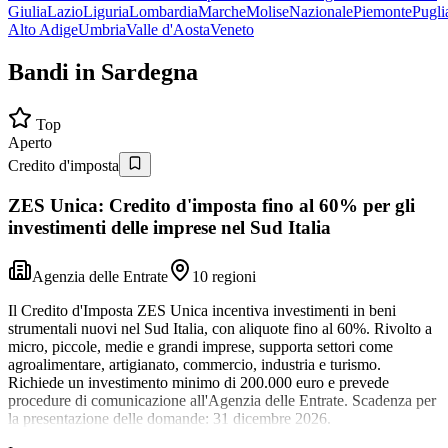
Giulia
Lazio
Liguria
Lombardia
Marche
Molise
Nazionale
Piemonte
Pugli
Alto Adige
Umbria
Valle d'Aosta
Veneto
Bandi in
Sardegna
Top
Aperto
Credito d'imposta
ZES Unica: Credito d'imposta fino al 60% per gli
investimenti delle imprese nel Sud Italia
Agenzia delle Entrate
10 regioni
Il Credito d'Imposta ZES Unica incentiva investimenti in beni
strumentali nuovi nel Sud Italia, con aliquote fino al 60%. Rivolto a
micro, piccole, medie e grandi imprese, supporta settori come
agroalimentare, artigianato, commercio, industria e turismo.
Richiede un investimento minimo di 200.000 euro e prevede
procedure di comunicazione all'Agenzia delle Entrate. Scadenza per
la presentazione delle domande: 31 dicembre 2026.