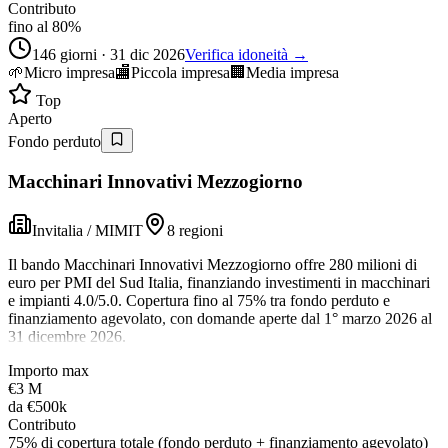
Contributo
fino al 80%
146 giorni · 31 dic 2026
Verifica idoneità →
🌱
Micro impresa
🏬
Piccola impresa
🏢
Media impresa
Top
Aperto
Fondo perduto
Macchinari Innovativi Mezzogiorno
Invitalia / MIMIT
8 regioni
Il bando Macchinari Innovativi Mezzogiorno offre 280 milioni di
euro per PMI del Sud Italia, finanziando investimenti in macchinari
e impianti 4.0/5.0. Copertura fino al 75% tra fondo perduto e
finanziamento agevolato, con domande aperte dal 1° marzo 2026 al
31 dicembre 2026.
Importo max
€3 M
da
€500k
Contributo
75% di copertura totale (fondo perduto + finanziamento agevolato)