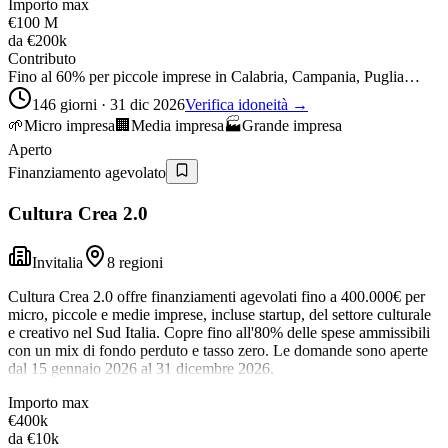
Importo max
€100 M
da
€200k
Contributo
Fino al 60% per piccole imprese in Calabria, Campania, Puglia…
146 giorni · 31 dic 2026
Verifica idoneità →
🌱
Micro impresa
🏢
Media impresa
🏭
Grande impresa
Aperto
Finanziamento agevolato
Cultura Crea 2.0
Invitalia
8 regioni
Cultura Crea 2.0 offre finanziamenti agevolati fino a 400.000€ per
micro, piccole e medie imprese, incluse startup, del settore culturale
e creativo nel Sud Italia. Copre fino all'80% delle spese ammissibili
con un mix di fondo perduto e tasso zero. Le domande sono aperte
dal 15 gennaio 2026 al 31 dicembre 2026.
Importo max
€400k
da
€10k