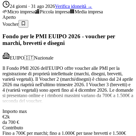
24 giorni · 31 ago 2026
Verifica idoneità →
🌱
Micro impresa
🏬
Piccola impresa
🏢
Media impresa
Aperto
Voucher
Fondo per le PMI EUIPO 2026 - voucher per
marchi, brevetti e disegni
EUIPO
🇮🇹
Nazionale
Il Fondo PMI 2026 dell'EUIPO offre voucher alle PMI per la
registrazione di proprietà intellettuale (marchi, disegni, brevetti,
varietà vegetali). Il Voucher 2 (marchi/disegni) è chiuso dal 24 aprile
2026 ma riaprirà nell'ultimo trimestre 2026. I Voucher 3 (brevetti) e
4 (varietà vegetali) sono aperti fino al 4 dicembre 2026. Le domande
si presentano online e i rimborsi massimi variano da 700€ a 1.500€ a
seconda del voucher.
Importo max
€2k
da
700 €
Contributo
Fino a 700€ per marchi; fino a 1.000€ per tasse brevetti e 1.500€