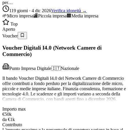
per…
119 giorni · 4 dic 2026
Verifica idoneità →
🌱
Micro impresa
🏬
Piccola impresa
🏢
Media impresa
Top
Aperto
Voucher
Voucher Digitali I4.0 (Network Camere di
Commercio)
Punto Impresa Digitale
🇮🇹
Nazionale
Il bando Voucher Digitali I4.0 del Network Camere di Commercio
offre contributi a fondo perduto per la digitalizzazione delle micro,
piccole e medie imprese italiane. Finanzia consulenza, formazione e
tecnologie 4.0. Le scadenze e gli importi variano a seconda della
Camera di Commercio, con bandi aperti fino a dicembre 2026.
Importo max
€50k
da
€1k
Contributo
L'importo massimo e la percentuale di copertura variano in base al…