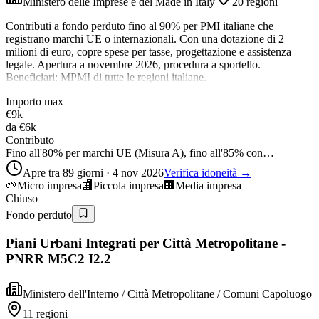
Ministero delle Imprese e del Made in Italy
20 regioni
Contributi a fondo perduto fino al 90% per PMI italiane che
registrano marchi UE o internazionali. Con una dotazione di 2
milioni di euro, copre spese per tasse, progettazione e assistenza
legale. Apertura a novembre 2026, procedura a sportello.
Beneficiari: MPMI di tutte le regioni italiane.
Importo max
€9k
da
€6k
Contributo
Fino all'80% per marchi UE (Misura A), fino all'85% con…
Apre tra 89 giorni · 4 nov 2026
Verifica idoneità →
🌱
Micro impresa
🏬
Piccola impresa
🏢
Media impresa
Chiuso
Fondo perduto
Piani Urbani Integrati per Città Metropolitane -
PNRR M5C2 I2.2
Ministero dell'Interno / Città Metropolitane / Comuni Capoluogo
11 regioni