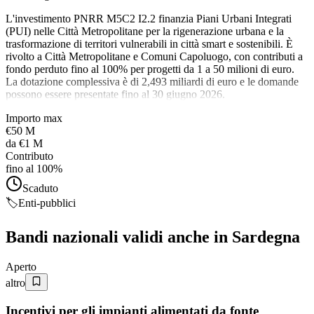
L'investimento PNRR M5C2 I2.2 finanzia Piani Urbani Integrati
(PUI) nelle Città Metropolitane per la rigenerazione urbana e la
trasformazione di territori vulnerabili in città smart e sostenibili. È
rivolto a Città Metropolitane e Comuni Capoluogo, con contributi a
fondo perduto fino al 100% per progetti da 1 a 50 milioni di euro.
La dotazione complessiva è di 2,493 miliardi di euro e le domande
possono essere presentate fino al 30 giugno 2026.
Importo max
€50 M
da
€1 M
Contributo
fino al 100%
Scaduto
🏷️
Enti-pubblici
Bandi nazionali validi anche in
Sardegna
Aperto
altro
Incentivi per gli impianti alimentati da fonte