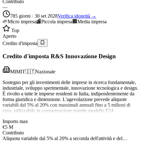
Contributo
—
785 giorni · 30 set 2028
Verifica idoneità →
🌱
Micro impresa
🏬
Piccola impresa
🏢
Media impresa
Top
Aperto
Credito d'imposta
Credito d'imposta R&S Innovazione Design
MIMIT
🇮🇹
Nazionale
Sostegno per gli investimenti delle imprese in ricerca fondamentale,
industriale, sviluppo sperimentale, innovazione tecnologica e design.
È rivolto a tutte le imprese residenti in Italia, indipendentemente da
forma giuridica e dimensione. L'agevolazione prevede aliquote
variabili dal 5% al 20% con massimali annuali fino a 5 milioni di
euro, utilizzabile in compensazione tramite modello F24.
Importo max
€5 M
Contributo
Aliquota variabile dal 5% al 20% a seconda dell'attività e del…