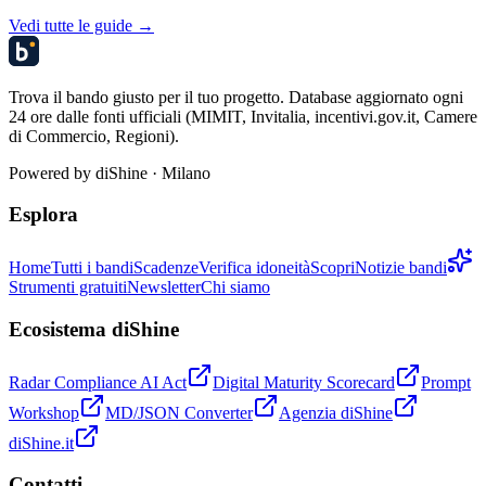
Vedi tutte le guide →
Trova il bando giusto per il tuo progetto. Database aggiornato ogni
24 ore dalle fonti ufficiali (MIMIT, Invitalia, incentivi.gov.it, Camere
di Commercio, Regioni).
Powered by
diShine
· Milano
Esplora
Home
Tutti i bandi
Scadenze
Verifica idoneità
Scopri
Notizie bandi
Strumenti gratuiti
Newsletter
Chi siamo
Ecosistema diShine
Radar Compliance AI Act
Digital Maturity Scorecard
Prompt
Workshop
MD/JSON Converter
Agenzia diShine
diShine.it
Contatti