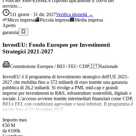
I voucher SMP/EISMEA coprono tipicamente il 100% del
servizio…
511 giorni · 31 dic 2027
Verifica idoneità →
🌱
Micro impresa
🏬
Piccola impresa
🏢
Media impresa
Aperto
garanzia
InvestEU: Fondo Europeo per Investimenti
Strategici 2021-2027
Commissione Europea / BEI / FEI / CDP
🇮🇹
Nazionale
InvestEU è il programma di investimento strategico dell'UE 2021-
2027 che mobilita fino a 372 miliardi di euro tramite una garanzia
pubblica di 26,2 miliardi. Si rivolge a PMI, mid-cap e grandi
imprese per investimenti in R&S, infrastrutture sostenibili, digitale e
sociale. L'accesso avviene tramite intermediari finanziari come CDP,
BEI e FEI, con condizioni agevolate e tassi inferiori. Il programma è
aperto fino al 31 dicembre 2027.
Importo max
€50 M
da
€100k