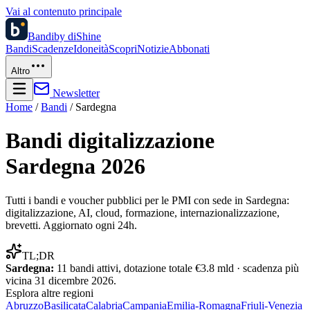
Vai al contenuto principale
Bandi
by diShine
Bandi
Scadenze
Idoneità
Scopri
Notizie
Abbonati
Altro
Newsletter
Home
/
Bandi
/
Sardegna
Bandi digitalizzazione
Sardegna
2026
Tutti i bandi e voucher pubblici per le PMI con sede in
Sardegna
:
digitalizzazione, AI, cloud, formazione, internazionalizzazione,
brevetti. Aggiornato ogni 24h.
TL;DR
Sardegna
:
11
bandi attivi, dotazione totale
€3.8 mld
· scadenza più
vicina
31 dicembre 2026
.
Esplora altre
regioni
Abruzzo
Basilicata
Calabria
Campania
Emilia-Romagna
Friuli-Venezia