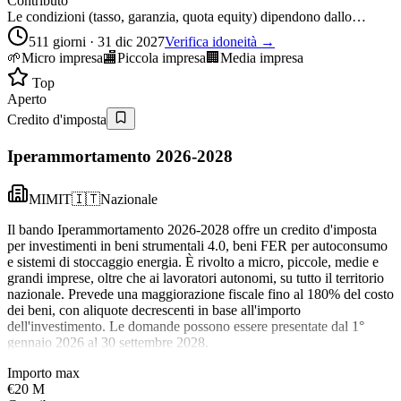
Contributo
Le condizioni (tasso, garanzia, quota equity) dipendono dallo…
511 giorni · 31 dic 2027
Verifica idoneità →
🌱
Micro impresa
🏬
Piccola impresa
🏢
Media impresa
Top
Aperto
Credito d'imposta
Iperammortamento 2026-2028
MIMIT
🇮🇹
Nazionale
Il bando Iperammortamento 2026-2028 offre un credito d'imposta
per investimenti in beni strumentali 4.0, beni FER per autoconsumo
e sistemi di stoccaggio energia. È rivolto a micro, piccole, medie e
grandi imprese, oltre che ai lavoratori autonomi, su tutto il territorio
nazionale. Prevede una maggiorazione fiscale fino al 180% del costo
dei beni, con aliquote decrescenti in base all'importo
dell'investimento. Le domande possono essere presentate dal 1°
gennaio 2026 al 30 settembre 2028.
Importo max
€20 M