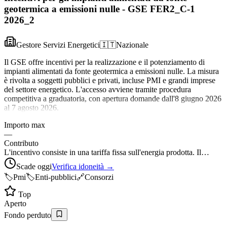
geotermica a emissioni nulle - GSE FER2_C-1
2026_2
Gestore Servizi Energetici
🇮🇹
Nazionale
Il GSE offre incentivi per la realizzazione e il potenziamento di
impianti alimentati da fonte geotermica a emissioni nulle. La misura
è rivolta a soggetti pubblici e privati, incluse PMI e grandi imprese
del settore energetico. L'accesso avviene tramite procedura
competitiva a graduatoria, con apertura domande dall'8 giugno 2026
al 7 agosto 2026.
Importo max
—
Contributo
L'incentivo consiste in una tariffa fissa sull'energia prodotta. Il…
Scade oggi
Verifica idoneità →
🏷️
Pmi
🏷️
Enti-pubblici
🔗
Consorzi
Top
Aperto
Fondo perduto