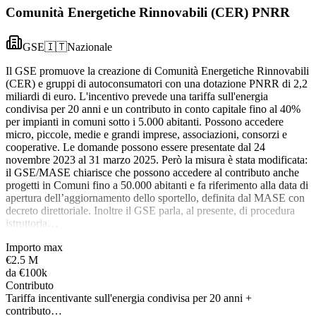
Comunità Energetiche Rinnovabili (CER) PNRR
GSE
🇮🇹
Nazionale
Il GSE promuove la creazione di Comunità Energetiche Rinnovabili
(CER) e gruppi di autoconsumatori con una dotazione PNRR di 2,2
miliardi di euro. L'incentivo prevede una tariffa sull'energia
condivisa per 20 anni e un contributo in conto capitale fino al 40%
per impianti in comuni sotto i 5.000 abitanti. Possono accedere
micro, piccole, medie e grandi imprese, associazioni, consorzi e
cooperative. Le domande possono essere presentate dal 24
novembre 2023 al 31 marzo 2025. Però la misura è stata modificata:
il GSE/MASE chiarisce che possono accedere al contributo anche
progetti in Comuni fino a 50.000 abitanti e fa riferimento alla data di
apertura dell’aggiornamento dello sportello, definita dal MASE con
decreto direttoriale. Inoltre il GSE parla, al presente, di procedura
istruttoria…
Importo max
€2.5 M
da
€100k
Contributo
Tariffa incentivante sull'energia condivisa per 20 anni +
contributo…