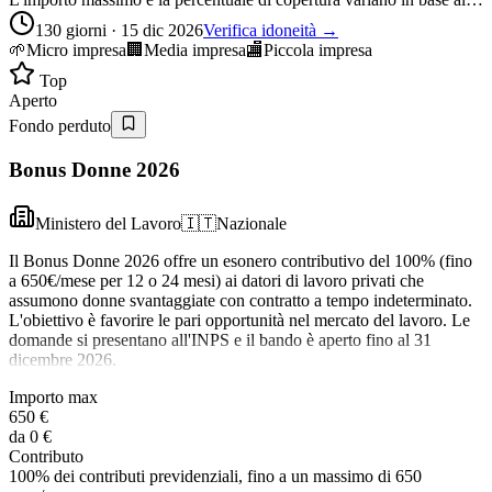
130 giorni · 15 dic 2026
Verifica idoneità →
🌱
Micro impresa
🏢
Media impresa
🏬
Piccola impresa
Top
Aperto
Fondo perduto
Bonus Donne 2026
Ministero del Lavoro
🇮🇹
Nazionale
Il Bonus Donne 2026 offre un esonero contributivo del 100% (fino
a 650€/mese per 12 o 24 mesi) ai datori di lavoro privati che
assumono donne svantaggiate con contratto a tempo indeterminato.
L'obiettivo è favorire le pari opportunità nel mercato del lavoro. Le
domande si presentano all'INPS e il bando è aperto fino al 31
dicembre 2026.
Importo max
650 €
da
0 €
Contributo
100% dei contributi previdenziali, fino a un massimo di 650