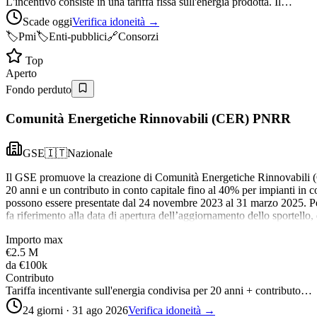
L'incentivo consiste in una tariffa fissa sull'energia prodotta. Il…
Scade oggi
Verifica idoneità →
🏷️
Pmi
🏷️
Enti-pubblici
🔗
Consorzi
Top
Aperto
Fondo perduto
Comunità Energetiche Rinnovabili (CER) PNRR
GSE
🇮🇹
Nazionale
Il GSE promuove la creazione di Comunità Energetiche Rinnovabili (CE
20 anni e un contributo in conto capitale fino al 40% per impianti in
possono essere presentate dal 24 novembre 2023 al 31 marzo 2025. Per
fa riferimento alla data di apertura dell’aggiornamento dello sportello,
Importo max
€2.5 M
da
€100k
Contributo
Tariffa incentivante sull'energia condivisa per 20 anni + contributo…
24 giorni · 31 ago 2026
Verifica idoneità →