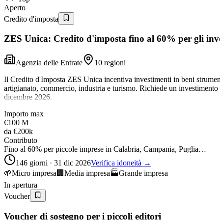
Aperto
Credito d'imposta
ZES Unica: Credito d'imposta fino al 60% per gli inve
Agenzia delle Entrate
10 regioni
Il Credito d'Imposta ZES Unica incentiva investimenti in beni strument
artigianato, commercio, industria e turismo. Richiede un investiment
dicembre 2026.
Importo max
€100 M
da
€200k
Contributo
Fino al 60% per piccole imprese in Calabria, Campania, Puglia…
146 giorni · 31 dic 2026
Verifica idoneità →
🌱
Micro impresa
🏢
Media impresa
🏭
Grande impresa
In apertura
Voucher
Voucher di sostegno per i piccoli editori