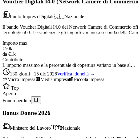
Voucher Digitali I4.0 (Network Camere di Commercio
Punto Impresa Digitale
🇮🇹
Nazionale
Il bando Voucher Digitali I4.0 del Network Camere di Commercio offre 
tecnologie 4.0. Le scadenze e gli importi variano a seconda della Ca
Importo max
€50k
da
€1k
Contributo
L'importo massimo e la percentuale di copertura variano in base al…
130 giorni · 15 dic 2026
Verifica idoneità →
🌱
Micro impresa
🏢
Media impresa
🏬
Piccola impresa
Top
Aperto
Fondo perduto
Bonus Donne 2026
Ministero del Lavoro
🇮🇹
Nazionale