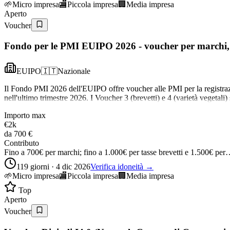
🌱
Micro impresa
🏬
Piccola impresa
🏢
Media impresa
Aperto
Voucher
Fondo per le PMI EUIPO 2026 - voucher per marchi, b
EUIPO
🇮🇹
Nazionale
Il Fondo PMI 2026 dell'EUIPO offre voucher alle PMI per la registrazion
nell'ultimo trimestre 2026. I Voucher 3 (brevetti) e 4 (varietà vegeta
Importo max
€2k
da
700 €
Contributo
Fino a 700€ per marchi; fino a 1.000€ per tasse brevetti e 1.500€ pe
119 giorni · 4 dic 2026
Verifica idoneità →
🌱
Micro impresa
🏬
Piccola impresa
🏢
Media impresa
Top
Aperto
Voucher