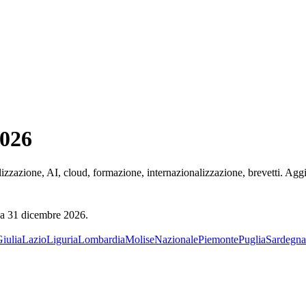
026
alizzazione, AI, cloud, formazione, internazionalizzazione, brevetti. Ag
na
31 dicembre 2026
.
Giulia
Lazio
Liguria
Lombardia
Molise
Nazionale
Piemonte
Puglia
Sardegna