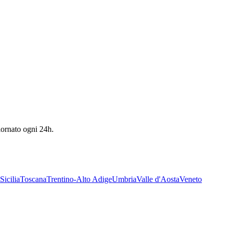
giornato ogni 24h.
Sicilia
Toscana
Trentino-Alto Adige
Umbria
Valle d'Aosta
Veneto