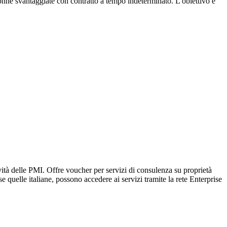
nne svantaggiate con contratto a tempo indeterminato. L'obiettivo è
à delle PMI. Offre voucher per servizi di consulenza su proprietà
 quelle italiane, possono accedere ai servizi tramite la rete Enterprise