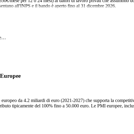
50€/mese per 12 o 24 mesi) ai datori di lavoro privati che assumono do
sentano all'INPS e il bando è aperto fino al 31 dicembre 2026.
ese…
 Europee
opeo da 4.2 miliardi di euro (2021-2027) che supporta la competitivit
ntributo tipicamente del 100% fino a 50.000 euro. Le PMI europee, incluse