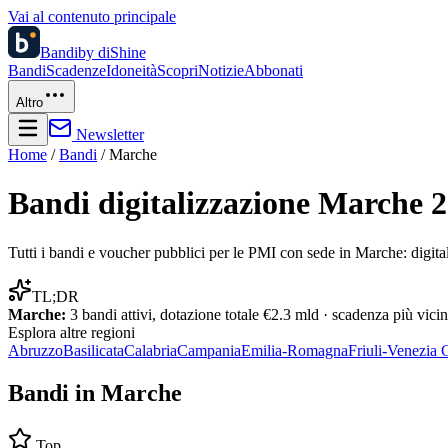
Vai al contenuto principale
Bandi
by diShine
Bandi
Scadenze
Idoneità
Scopri
Notizie
Abbonati
Altro
Newsletter
Home
/
Bandi
/
Marche
Bandi digitalizzazione
Marche
2
Tutti i bandi e voucher pubblici per le PMI con sede in
Marche
: digit
TL;DR
Marche
:
3
bandi attivi, dotazione totale
€2.3 mld
· scadenza più vici
Esplora altre
regioni
Abruzzo
Basilicata
Calabria
Campania
Emilia-Romagna
Friuli-Venezia 
Bandi in
Marche
Top