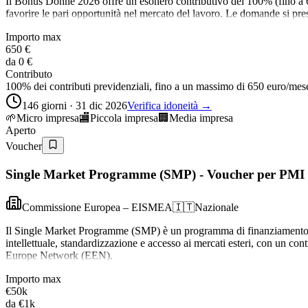
Il Bonus Donne 2026 offre un esonero contributivo del 100% (fino a 6
favorire le pari opportunità nel mercato del lavoro. Le domande si pre
Importo max
650 €
da
0 €
Contributo
100% dei contributi previdenziali, fino a un massimo di 650 euro/m
146 giorni · 31 dic 2026
Verifica idoneità →
🌱
Micro impresa
🏬
Piccola impresa
🏢
Media impresa
Aperto
Voucher
Single Market Programme (SMP) - Voucher per PMI
Commissione Europea – EISMEA
🇮🇹
Nazionale
Il Single Market Programme (SMP) è un programma di finanziamento eur
intellettuale, standardizzazione e accesso ai mercati esteri, con un co
Europe Network (EEN).
Importo max
€50k
da
€1k