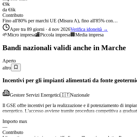
€9k
da
€6k
Contributo
Fino all'80% per marchi UE (Misura A), fino all'85% con…
Apre tra 89 giorni · 4 nov 2026
Verifica idoneità →
🌱
Micro impresa
🏬
Piccola impresa
🏢
Media impresa
Bandi nazionali validi anche in
Marche
Aperto
altro
Incentivi per gli impianti alimentati da fonte geote
Gestore Servizi Energetici
🇮🇹
Nazionale
Il GSE offre incentivi per la realizzazione e il potenziamento di impian
energetico. L'accesso avviene tramite procedura competitiva a gradua
Importo max
—
Contributo