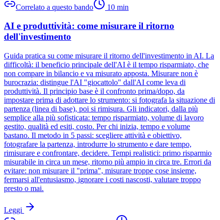
Correlato a questo bando
10
min
AI e produttività: come misurare il ritorno
dell'investimento
Guida pratica su come misurare il ritorno dell'investimento in AI. La
difficoltà: il beneficio principale dell'AI è il tempo risparmiato, che
non compare in bilancio e va misurato apposta. Misurare non è
burocrazia: distingue l'AI "giocattolo" dall'AI come leva di
produttività. Il principio base è il confronto prima/dopo, da
impostare prima di adottare lo strumento: si fotografa la situazione di
partenza (linea di base), poi si rimisura. Gli indicatori, dalla più
semplice alla più sofisticata: tempo risparmiato, volume di lavoro
gestito, qualità ed esiti, costo. Per chi inizia, tempo e volume
bastano. Il metodo in 5 passi: scegliere attività e obiettivo,
fotografare la partenza, introdurre lo strumento e dare tempo,
rimisurare e confrontare, decidere. Tempi realistici: primo risparmio
misurabile in circa un mese, ritorno più ampio in circa tre. Errori da
evitare: non misurare il "prima", misurare troppe cose insieme,
fermarsi all'entusiasmo, ignorare i costi nascosti, valutare troppo
presto o mai.
Leggi