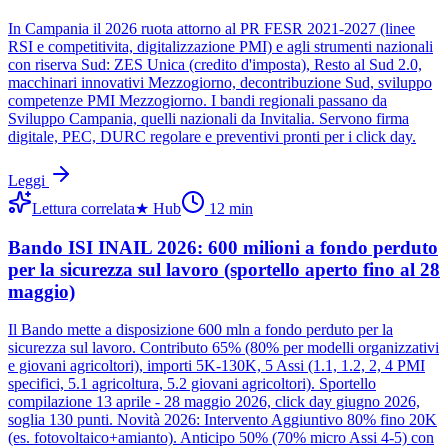
In Campania il 2026 ruota attorno al PR FESR 2021-2027 (linee
RSI e competitivita, digitalizzazione PMI) e agli strumenti nazionali
con riserva Sud: ZES Unica (credito d'imposta), Resto al Sud 2.0,
macchinari innovativi Mezzogiorno, decontribuzione Sud, sviluppo
competenze PMI Mezzogiorno. I bandi regionali passano da
Sviluppo Campania, quelli nazionali da Invitalia. Servono firma
digitale, PEC, DURC regolare e preventivi pronti per i click day.
Leggi
Lettura correlata
★
Hub
12
min
Bando ISI INAIL 2026: 600 milioni a fondo perduto
per la sicurezza sul lavoro (sportello aperto fino al 28
maggio)
Il Bando mette a disposizione 600 mln a fondo perduto per la
sicurezza sul lavoro. Contributo 65% (80% per modelli organizzativi
e giovani agricoltori), importi 5K-130K, 5 Assi (1.1, 1.2, 2, 4 PMI
specifici, 5.1 agricoltura, 5.2 giovani agricoltori). Sportello
compilazione 13 aprile - 28 maggio 2026, click day giugno 2026,
soglia 130 punti. Novità 2026: Intervento Aggiuntivo 80% fino 20K
(es. fotovoltaico+amianto). Anticipo 50% (70% micro Assi 4-5) con