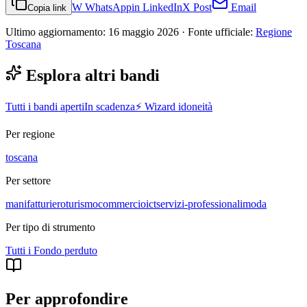
W
WhatsApp
in
LinkedIn
X
Post
Email
Copia link
Ultimo aggiornamento:
16 maggio 2026
· Fonte ufficiale:
Regione
Toscana
Esplora altri bandi
Tutti i bandi aperti
In scadenza
⚡ Wizard idoneità
Per regione
toscana
Per settore
manifatturiero
turismo
commercio
ict
servizi-professionali
moda
Per tipo di strumento
Tutti i
Fondo perduto
Per approfondire