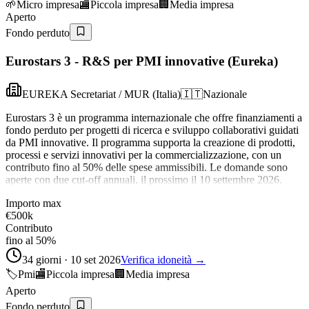
🌱
Micro impresa
🏬
Piccola impresa
🏢
Media impresa
Aperto
Fondo perduto
Eurostars 3 - R&S per PMI innovative (Eureka)
EUREKA Secretariat / MUR (Italia)
🇮🇹
Nazionale
Eurostars 3 è un programma internazionale che offre finanziamenti a
fondo perduto per progetti di ricerca e sviluppo collaborativi guidati
da PMI innovative. Il programma supporta la creazione di prodotti,
processi e servizi innovativi per la commercializzazione, con un
contributo fino al 50% delle spese ammissibili. Le domande sono
aperte con due cut-off annuali, il prossimo il 10 settembre 2026.
Importo max
€500k
Contributo
fino al 50%
34 giorni · 10 set 2026
Verifica idoneità →
🏷️
Pmi
🏬
Piccola impresa
🏢
Media impresa
Aperto
Fondo perduto