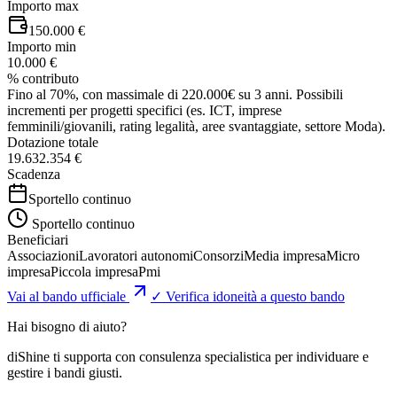
Importo max
150.000 €
Importo min
10.000 €
% contributo
Fino al 70%, con massimale di 220.000€ su 3 anni. Possibili
incrementi per progetti specifici (es. ICT, imprese
femminili/giovanili, rating legalità, aree svantaggiate, settore Moda).
Dotazione totale
19.632.354 €
Scadenza
Sportello continuo
Sportello continuo
Beneficiari
Associazioni
Lavoratori autonomi
Consorzi
Media impresa
Micro
impresa
Piccola impresa
Pmi
Vai al bando ufficiale
✓ Verifica idoneità a questo bando
Hai bisogno di aiuto?
diShine ti supporta con consulenza specialistica per individuare e
gestire i bandi giusti.