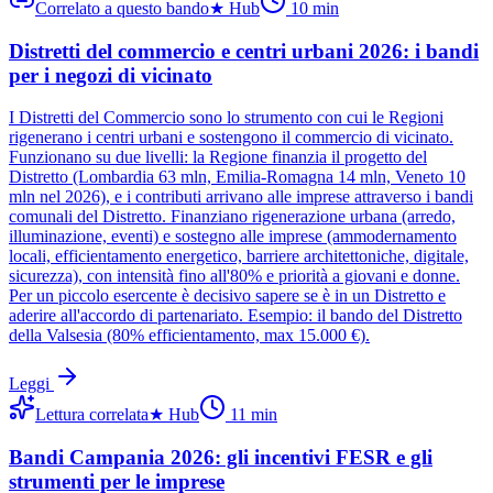
Correlato a questo bando
★
Hub
10
min
Distretti del commercio e centri urbani 2026: i bandi
per i negozi di vicinato
I Distretti del Commercio sono lo strumento con cui le Regioni
rigenerano i centri urbani e sostengono il commercio di vicinato.
Funzionano su due livelli: la Regione finanzia il progetto del
Distretto (Lombardia 63 mln, Emilia-Romagna 14 mln, Veneto 10
mln nel 2026), e i contributi arrivano alle imprese attraverso i bandi
comunali del Distretto. Finanziano rigenerazione urbana (arredo,
illuminazione, eventi) e sostegno alle imprese (ammodernamento
locali, efficientamento energetico, barriere architettoniche, digitale,
sicurezza), con intensità fino all'80% e priorità a giovani e donne.
Per un piccolo esercente è decisivo sapere se è in un Distretto e
aderire all'accordo di partenariato. Esempio: il bando del Distretto
della Valsesia (80% efficientamento, max 15.000 €).
Leggi
Lettura correlata
★
Hub
11
min
Bandi Campania 2026: gli incentivi FESR e gli
strumenti per le imprese