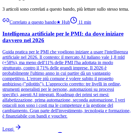
3 articoli sono correlati a questo bando
, più letture sullo stesso tema.
Correlato a questo bando
★
Hub
11
min
Intelligenza artificiale per le PMI: da dove iniziare
davvero nel 2026
Guida pratica per le PMI che vogliono iniziare a usare l'intelligenza
artificiale nel 2026. Il contesto: il mercato AI italiano vale 1,8 mld
(+58%), ma meno dell'11% delle PMI l'ha adottata in modo
strutturato, contro il 71% delle grandi imprese. Il 2026 è
probabilmente l'ultimo anno in cui partire dà un vantaggio
competitivo. L'errore più comune è volere subito il progetto
ambizioso ("pilotitis"). L'approccio corretto: tre livelli in ordine,
strumenti generalisti per le persone, automazioni su processi
specifici, agenti AI integrati. Roadmap dei primi sei mesi:
alfabetizzazione, prima automazione, seconda automazione. I veri
ostacoli non sono i costi ma le competenze e la gestione del
cambiamento. Gran parte dell'investimento, tecnologia e formazione,
è finanziabile con bandi e voucher.
Leggi