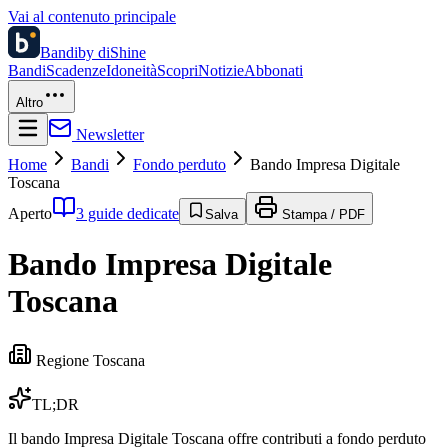
Vai al contenuto principale
Bandi
by diShine
Bandi
Scadenze
Idoneità
Scopri
Notizie
Abbonati
Altro
Newsletter
Home
Bandi
Fondo perduto
Bando Impresa Digitale
Toscana
Aperto
3 guide dedicate
Salva
Stampa / PDF
Bando Impresa Digitale
Toscana
Regione Toscana
TL;DR
Il bando Impresa Digitale Toscana offre contributi a fondo perduto