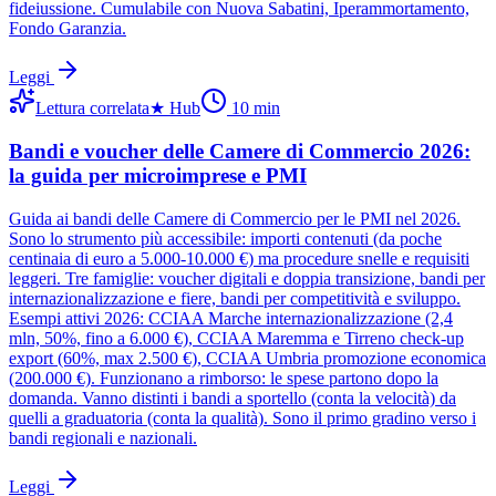
fideiussione. Cumulabile con Nuova Sabatini, Iperammortamento,
Fondo Garanzia.
Leggi
Lettura correlata
★
Hub
10
min
Bandi e voucher delle Camere di Commercio 2026:
la guida per microimprese e PMI
Guida ai bandi delle Camere di Commercio per le PMI nel 2026.
Sono lo strumento più accessibile: importi contenuti (da poche
centinaia di euro a 5.000-10.000 €) ma procedure snelle e requisiti
leggeri. Tre famiglie: voucher digitali e doppia transizione, bandi per
internazionalizzazione e fiere, bandi per competitività e sviluppo.
Esempi attivi 2026: CCIAA Marche internazionalizzazione (2,4
mln, 50%, fino a 6.000 €), CCIAA Maremma e Tirreno check-up
export (60%, max 2.500 €), CCIAA Umbria promozione economica
(200.000 €). Funzionano a rimborso: le spese partono dopo la
domanda. Vanno distinti i bandi a sportello (conta la velocità) da
quelli a graduatoria (conta la qualità). Sono il primo gradino verso i
bandi regionali e nazionali.
Leggi