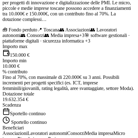
per progetti di innovazione e digitalizzazione delle PMI. Le micro,
piccole e medie imprese toscane possono accedere a finanziamenti
tra 10.000€ e 150.000€, con un contributo fino al 70%. La
dotazione complessi…
🧰
Fondo perduto
📍 Toscana
👥
Associazioni
👥
Lavoratori
autonomi
👥
Consorzi
👥
Media impresa
+
3
🎯
software gestionali ·
piattaforme digitali · sicurezza informatica
+3
Importo max
150.000 €
Importo min
10.000 €
% contributo
Fino al 70%, con massimale di 220.000€ su 3 anni. Possibili
incrementi per progetti specifici (es. ICT, imprese
femminili/giovanili, rating legalità, aree svantaggiate, settore Moda).
Dotazione totale
19.632.354 €
Scadenza
Sportello continuo
Sportello continuo
Beneficiari
Associazioni
Lavoratori autonomi
Consorzi
Media impresa
Micro