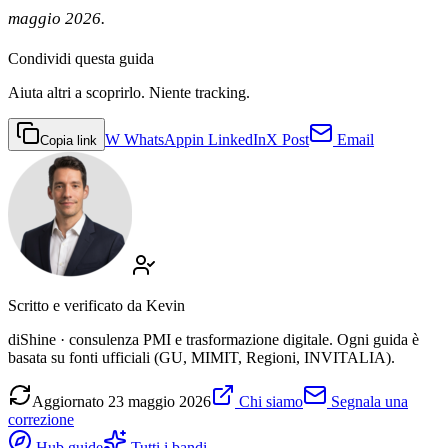
maggio 2026.
Condividi
questa guida
Aiuta altri a scoprirlo. Niente tracking.
W
WhatsApp
in
LinkedIn
X
Post
Email
Copia link
Scritto e verificato da
Kevin
diShine · consulenza PMI e trasformazione digitale. Ogni guida è
basata su fonti ufficiali (GU, MIMIT, Regioni, INVITALIA).
Aggiornato
23 maggio 2026
Chi siamo
Segnala una
correzione
Hub guide
Tutti i bandi