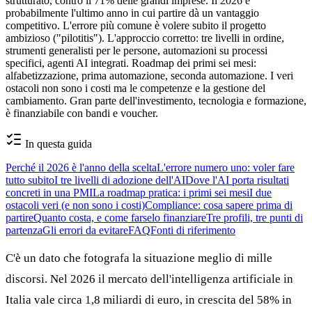
strutturato, contro il 71% delle grandi imprese. Il 2026 è
probabilmente l'ultimo anno in cui partire dà un vantaggio
competitivo. L'errore più comune è volere subito il progetto
ambizioso ("pilotitis"). L'approccio corretto: tre livelli in ordine,
strumenti generalisti per le persone, automazioni su processi
specifici, agenti AI integrati. Roadmap dei primi sei mesi:
alfabetizzazione, prima automazione, seconda automazione. I veri
ostacoli non sono i costi ma le competenze e la gestione del
cambiamento. Gran parte dell'investimento, tecnologia e formazione,
è finanziabile con bandi e voucher.
In questa guida
Perché il 2026 è l'anno della scelta
L'errore numero uno: voler fare
tutto subito
I tre livelli di adozione dell'AI
Dove l'AI porta risultati
concreti in una PMI
La roadmap pratica: i primi sei mesi
I due
ostacoli veri (e non sono i costi)
Compliance: cosa sapere prima di
partire
Quanto costa, e come farselo finanziare
Tre profili, tre punti di
partenza
Gli errori da evitare
FAQ
Fonti di riferimento
C'è un dato che fotografa la situazione meglio di mille
discorsi. Nel 2026 il mercato dell'intelligenza artificiale in
Italia vale circa 1,8 miliardi di euro, in crescita del 58% in