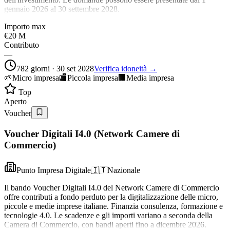
gennaio 2026 al 30 settembre 2028.
Importo max
€20 M
Contributo
—
782 giorni · 30 set 2028
Verifica idoneità →
🌱
Micro impresa
🏬
Piccola impresa
🏢
Media impresa
Top
Aperto
Voucher
Voucher Digitali I4.0 (Network Camere di
Commercio)
Punto Impresa Digitale
🇮🇹
Nazionale
Il bando Voucher Digitali I4.0 del Network Camere di Commercio
offre contributi a fondo perduto per la digitalizzazione delle micro,
piccole e medie imprese italiane. Finanzia consulenza, formazione e
tecnologie 4.0. Le scadenze e gli importi variano a seconda della
Camera di Commercio, con bandi aperti fino a dicembre 2026.