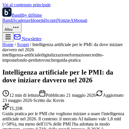
Vai al contenuto principale
Bandi
by diShine
Bandi
Scadenze
Idoneità
Scopri
Notizie
Abbonati
Altro
Newsletter
Home
/
Scopri
/
Intelligenza artificiale per le PMI: da dove iniziare
davvero nel 2026
intelligenza-artificiale
digitalizzazione
formazione
credito-
imposta
fondo-perduto
voucher
guida-pratica
Intelligenza artificiale per le PMI: da
dove iniziare davvero nel 2026
12
min di lettura
Pubblicato
21 maggio 2026
Aggiornato
23 maggio 2026
·
Scritto da:
Kevin
TL;DR
Guida pratica per le PMI che vogliono iniziare a usare l'intelligenza
artificiale nel 2026. Il contesto: il mercato AI italiano vale 1,8 mld
(+58%), ma meno dell'11% delle PMI l'ha adottata in modo