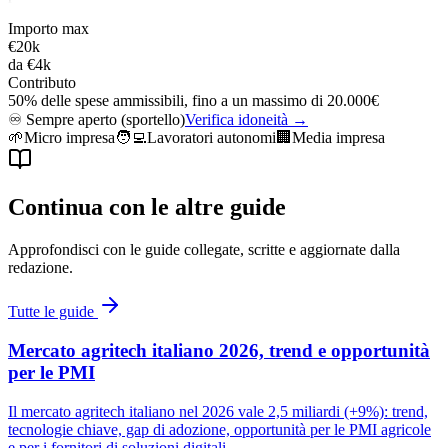
Importo max
€20k
da
€4k
Contributo
50% delle spese ammissibili, fino a un massimo di 20.000€
♾️
Sempre aperto (sportello)
Verifica idoneità →
🌱
Micro impresa
🧑‍💻
Lavoratori autonomi
🏢
Media impresa
Continua con le altre guide
Approfondisci con le guide collegate, scritte e aggiornate dalla
redazione.
Tutte le guide
Mercato agritech italiano 2026, trend e opportunità
per le PMI
Il mercato agritech italiano nel 2026 vale 2,5 miliardi (+9%): trend,
tecnologie chiave, gap di adozione, opportunità per le PMI agricole
e per i fornitori di soluzioni digitali.