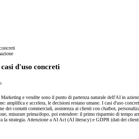
concreti
mazione
 casi d'uso concreti
o
Marketing e vendite sono il punto di partenza naturale dell'AI in azienda:
ne: amplifica e accelera, le decisioni restano umane. I casi d'uso concre
one dei contatti commerciali, assistenza ai clienti con chatbot, personaliz
one, misurare prima/dopo, poi estendere: il primo risparmio di tempo arriv
ca la strategia. Attenzione a AI Act (AI literacy) e GDPR (dati dei clienti