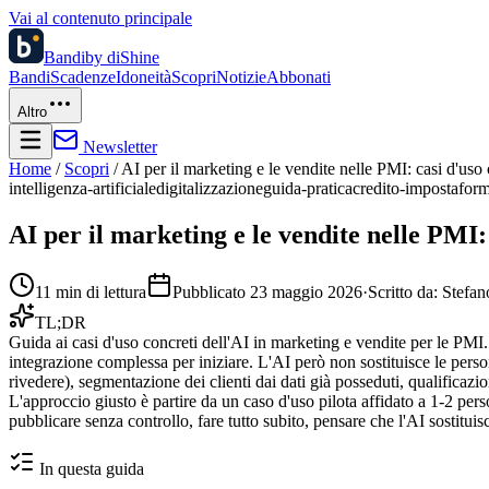
Vai al contenuto principale
Bandi
by diShine
Bandi
Scadenze
Idoneità
Scopri
Notizie
Abbonati
Altro
Newsletter
Home
/
Scopri
/
AI per il marketing e le vendite nelle PMI: casi d'uso 
intelligenza-artificiale
digitalizzazione
guida-pratica
credito-imposta
for
AI per il marketing e le vendite nelle PMI:
11
min di lettura
Pubblicato
23 maggio 2026
·
Scritto da:
Stefan
TL;DR
Guida ai casi d'uso concreti dell'AI in marketing e vendite per le PMI. 
integrazione complessa per iniziare. L'AI però non sostituisce le perso
rivedere), segmentazione dei clienti dai dati già posseduti, qualificazi
L'approccio giusto è partire da un caso d'uso pilota affidato a 1-2 pers
pubblicare senza controllo, fare tutto subito, pensare che l'AI sostituis
In questa guida