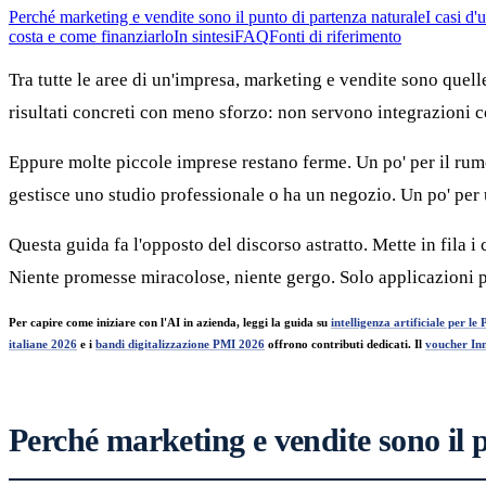
Perché marketing e vendite sono il punto di partenza naturale
I casi d'
costa e come finanziarlo
In sintesi
FAQ
Fonti di riferimento
Tra tutte le aree di un'impresa, marketing e vendite sono quelle
risultati concreti con meno sforzo: non servono integrazioni 
Eppure molte piccole imprese restano ferme. Un po' per il rumor
gestisce uno studio professionale o ha un negozio. Un po' per 
Questa guida fa l'opposto del discorso astratto. Mette in fila i
Niente promesse miracolose, niente gergo. Solo applicazioni pra
Per capire come iniziare con l'AI in azienda, leggi la guida su
intelligenza artificiale per le
italiane 2026
e i
bandi digitalizzazione PMI 2026
offrono contributi dedicati. Il
voucher I
Perché marketing e vendite sono il 