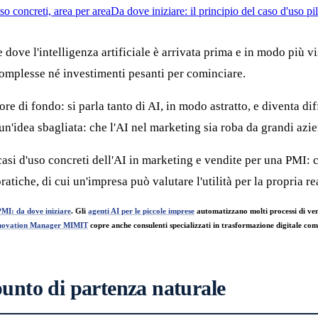
uso concreti, area per area
Da dove iniziare: il principio del caso d'uso pi
 dove l'intelligenza artificiale è arrivata prima e in modo più vi
complesse né investimenti pesanti per cominciare.
e di fondo: si parla tanto di AI, in modo astratto, e diventa dif
un'idea sbagliata: che l'AI nel marketing sia roba da grandi azi
 casi d'uso concreti dell'AI in marketing e vendite per una PMI: 
tiche, di cui un'impresa può valutare l'utilità per la propria rea
 PMI: da dove iniziare
. Gli
agenti AI per le piccole imprese
automatizzano molti processi di vend
nnovation Manager MIMIT
copre anche consulenti specializzati in trasformazione digitale co
punto di partenza naturale