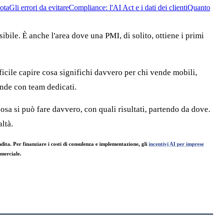
lota
Gli errori da evitare
Compliance: l'AI Act e i dati dei clienti
Quanto
sibile. È anche l'area dove una PMI, di solito, ottiene i primi
ficile capire cosa significhi davvero per chi vende mobili,
ende con team dedicati.
cosa si può fare davvero, con quali risultati, partendo da dove.
ltà.
ita. Per finanziare i costi di consulenza e implementazione, gli
incentivi AI per imprese
mmerciale.