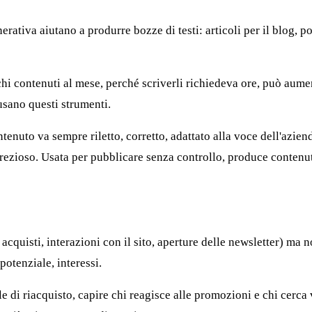
rativa aiutano a produrre bozze di testi: articoli per il blog, pos
chi contenuti al mese, perché scriverli richiedeva ore, può aume
usano questi strumenti.
ntenuto va sempre riletto, corretto, adattato alla voce dell'azien
zioso. Usata per pubblicare senza controllo, produce contenuti 
cquisti, interazioni con il sito, aperture delle newsletter) ma no
otenziale, interessi.
iale di riacquisto, capire chi reagisce alle promozioni e chi cerca