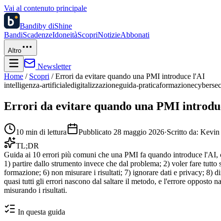
Vai al contenuto principale
Bandi
by diShine
Bandi
Scadenze
Idoneità
Scopri
Notizie
Abbonati
Altro
Newsletter
Home
/
Scopri
/
Errori da evitare quando una PMI introduce l'AI
intelligenza-artificiale
digitalizzazione
guida-pratica
formazione
cybersec
Errori da evitare quando una PMI introdu
10
min di lettura
Pubblicato
28 maggio 2026
·
Scritto da:
Kevin
TL;DR
Guida ai 10 errori più comuni che una PMI fa quando introduce l'AI, con
1) partire dallo strumento invece che dal problema; 2) voler fare tutto s
formazione; 6) non misurare i risultati; 7) ignorare dati e privacy; 8) di
quasi tutti gli errori nascono dal saltare il metodo, e l'errore opposto
misurando i risultati.
In questa guida