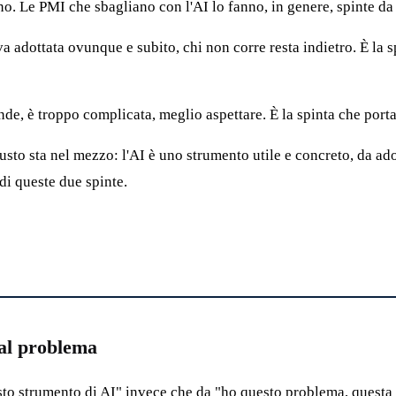
ono. Le PMI che sbagliano con l'AI lo fanno, in genere, spinte d
, va adottata ovunque e subito, chi non corre resta indietro. È la 
nde, è troppo complicata, meglio aspettare. È la spinta che porta
usto sta nel mezzo: l'AI è uno strumento utile e concreto, da ad
di queste due spinte.
dal problema
sto strumento di AI" invece che da "ho questo problema, questa a