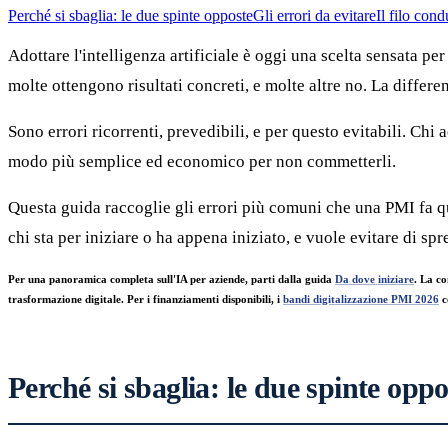
Perché si sbaglia: le due spinte opposte
Gli errori da evitare
Il filo con
Adottare l'intelligenza artificiale è oggi una scelta sensata p
molte ottengono risultati concreti, e molte altre no. La differ
Sono errori ricorrenti, prevedibili, e per questo evitabili. Chi
modo più semplice ed economico per non commetterli.
Questa guida raccoglie gli errori più comuni che una PMI fa q
chi sta per iniziare o ha appena iniziato, e vuole evitare di sp
Per una panoramica completa sull'IA per aziende, parti dalla guida
Da dove iniziare
. La c
trasformazione digitale. Per i finanziamenti disponibili, i
bandi digitalizzazione PMI 2026
c
Perché si sbaglia: le due spinte oppo