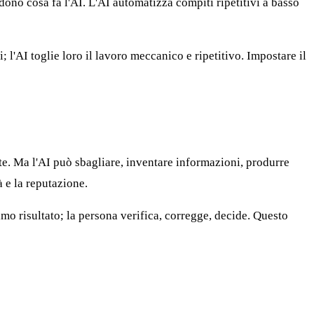
ndono cosa fa l'AI. L'AI automatizza compiti ripetitivi a basso
l'AI toglie loro il lavoro meccanico e ripetitivo. Impostare il
rte. Ma l'AI può sbagliare, inventare informazioni, produrre
à e la reputazione.
o risultato; la persona verifica, corregge, decide. Questo