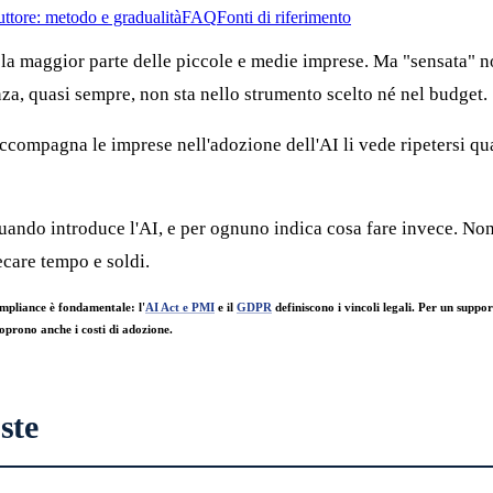
duttore: metodo e gradualità
FAQ
Fonti di riferimento
er la maggior parte delle piccole e medie imprese. Ma "sensata" 
enza, quasi sempre, non sta nello strumento scelto né nel budget.
 accompagna le imprese nell'adozione dell'AI li vede ripetersi qu
uando introduce l'AI, e per ognuno indica cosa fare invece. Non
recare tempo e soldi.
ompliance è fondamentale: l'
AI Act e PMI
e il
GDPR
definiscono i vincoli legali. Per un suppor
oprono anche i costi di adozione.
ste