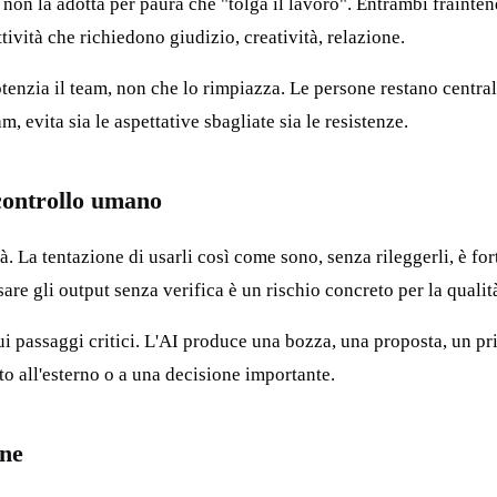
i non la adotta per paura che "tolga il lavoro". Entrambi frainte
ttività che richiedono giudizio, creatività, relazione.
nzia il team, non che lo rimpiazza. Le persone restano centrali; 
 evita sia le aspettative sbagliate sia le resistenze.
 controllo umano
tà. La tentazione di usarli così come sono, senza rileggerli, è fo
are gli output senza verifica è un rischio concreto per la qualit
passaggi critici. L'AI produce una bozza, una proposta, un prim
ato all'esterno o a una decisione importante.
one