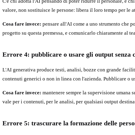
C'è chi adotta l'AI pensando di poter ridurre il personale, e ch
valore, non sostituisce le persone: libera il loro tempo per le a
Cosa fare invece:
pensare all'AI come a uno strumento che pote
progetto su questa premessa, e comunicarlo chiaramente al team,
Errore 4: pubblicare o usare gli output senza
L'AI generativa produce testi, analisi, bozze con grande facili
contenuti generici o non in linea con l'azienda. Pubblicare o us
Cosa fare invece:
mantenere sempre la supervisione umana sui 
vale per i contenuti, per le analisi, per qualsiasi output destin
Errore 5: trascurare la formazione delle pers