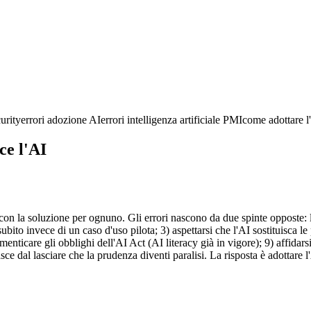
urity
errori adozione AI
errori intelligenza artificiale PMI
come adottare l
ce l'AI
 la soluzione per ognuno. Gli errori nascono da due spinte opposte: l'ent
ubito invece di un caso d'uso pilota; 3) aspettarsi che l'AI sostituisca l
menticare gli obblighi dell'AI Act (AI literacy già in vigore); 9) affidarsi
 nasce dal lasciare che la prudenza diventi paralisi. La risposta è adottar