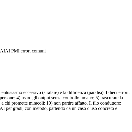
'AI
AI PMI errori comuni
usiasmo eccessivo (strafare) e la diffidenza (paralisi). I dieci errori:
e persone; 4) usare gli output senza controllo umano; 5) trascurare la
 a chi promette miracoli; 10) non partire affatto. Il filo conduttore:
e l'AI per gradi, con metodo, partendo da un caso d'uso concreto e