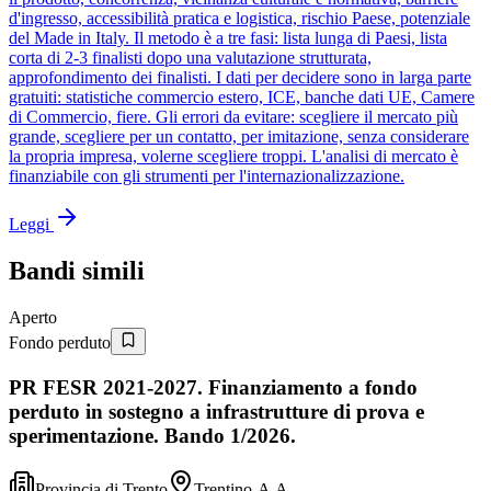
d'ingresso, accessibilità pratica e logistica, rischio Paese, potenziale
del Made in Italy. Il metodo è a tre fasi: lista lunga di Paesi, lista
corta di 2-3 finalisti dopo una valutazione strutturata,
approfondimento dei finalisti. I dati per decidere sono in larga parte
gratuiti: statistiche commercio estero, ICE, banche dati UE, Camere
di Commercio, fiere. Gli errori da evitare: scegliere il mercato più
grande, scegliere per un contatto, per imitazione, senza considerare
la propria impresa, volerne scegliere troppi. L'analisi di mercato è
finanziabile con gli strumenti per l'internazionalizzazione.
Leggi
Bandi simili
Aperto
Fondo perduto
PR FESR 2021-2027. Finanziamento a fondo
perduto in sostegno a infrastrutture di prova e
sperimentazione. Bando 1/2026.
Provincia di Trento
Trentino-A.A.