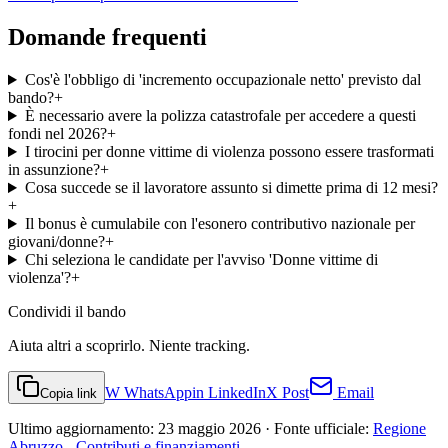
Domande frequenti
Cos'è l'obbligo di 'incremento occupazionale netto' previsto dal
bando?
+
È necessario avere la polizza catastrofale per accedere a questi
fondi nel 2026?
+
I tirocini per donne vittime di violenza possono essere trasformati
in assunzione?
+
Cosa succede se il lavoratore assunto si dimette prima di 12 mesi?
+
Il bonus è cumulabile con l'esonero contributivo nazionale per
giovani/donne?
+
Chi seleziona le candidate per l'avviso 'Donne vittime di
violenza'?
+
Condividi
il bando
Aiuta altri a scoprirlo. Niente tracking.
W
WhatsApp
in
LinkedIn
X
Post
Email
Copia link
Ultimo aggiornamento:
23 maggio 2026
· Fonte ufficiale:
Regione
Abruzzo - Contributi e finanziamenti