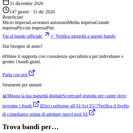
31 dicembre 2026
147 giorni · 31 dic 2026
Beneficiari
Micro impresa
Lavoratori autonomi
Media impresa
Grande
impresa
Piccola impresa
Pmi
Vai al bando ufficiale
✓ Verifica idoneità a questo bando
Hai bisogno di aiuto?
diShine ti supporta con consulenza specialistica per individuare e
gestire i bandi giusti.
Parla con noi
Strumenti per aiutarti
📊
Misura la tua maturità digitale
Scorecard gratuita per capire dove
investire i fondi.
⚖️
Sei conforme all'AI Act EU?
Verifica il livello
di compliance prima di adottare nuovi tool AI.
Trova bandi per…