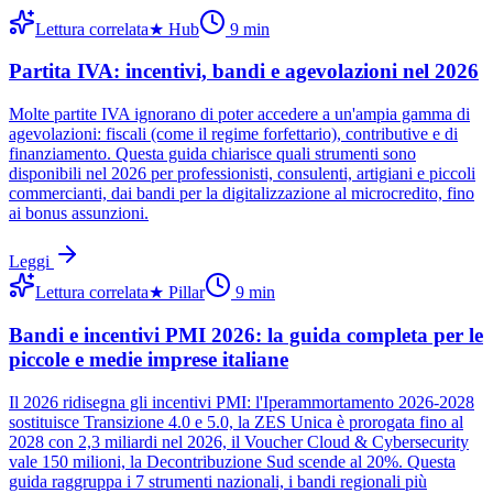
Lettura correlata
★
Hub
9
min
Partita IVA: incentivi, bandi e agevolazioni nel 2026
Molte partite IVA ignorano di poter accedere a un'ampia gamma di
agevolazioni: fiscali (come il regime forfettario), contributive e di
finanziamento. Questa guida chiarisce quali strumenti sono
disponibili nel 2026 per professionisti, consulenti, artigiani e piccoli
commercianti, dai bandi per la digitalizzazione al microcredito, fino
ai bonus assunzioni.
Leggi
Lettura correlata
★
Pillar
9
min
Bandi e incentivi PMI 2026: la guida completa per le
piccole e medie imprese italiane
Il 2026 ridisegna gli incentivi PMI: l'Iperammortamento 2026-2028
sostituisce Transizione 4.0 e 5.0, la ZES Unica è prorogata fino al
2028 con 2,3 miliardi nel 2026, il Voucher Cloud & Cybersecurity
vale 150 milioni, la Decontribuzione Sud scende al 20%. Questa
guida raggruppa i 7 strumenti nazionali, i bandi regionali più