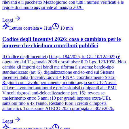
rilevanti e il pacchetto Mezzogiorno con tutti i numeri verificati e le
regole di cumulo aggiornate al maggio 2026.
Leggi
Lettura correlata
★
Hub
10
min
Codice degli Incentivi 2026: cosa è cambiato per le
imprese che chiedono contributi pubblici
Il Codice degli Incentivi (D.Lgs. 184/2025, in GU 10/12/2025) è
operativo dal 1° gennaio 2026 e sostituisce il D.Lgs. 123/1998. Non
cambia gli importi dei bandi ma riforma il sistema: bando-tipo
standardizzato (art. 6), digitalizzazione end-to-end sul Sistema
Incentivi Italia (Incentivi.gov.it + RNA), coordinamento Stato-
Regioni con Tavolo permanente, monitoraggio su CUP. Novità
chiave: lavoratori autonomi e professionisti equiparati alle PMI.
Vincoli rigorosi anti-delocalizzazione (art. 16): revoca se
trasferimento entro 5 anni (10 per grandi imprese extra-UE),
sanzioni fino a 4x l'aiuto. Restano fuori i crediti d'imposta
automatici. Transizione ATECO 2025 prorogata al 30/6/2026.
Leggi