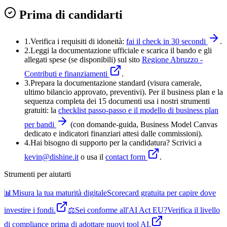
Prima di candidarti
1.
Verifica i requisiti di idoneità:
fai il check in 30 secondi
.
2.
Leggi la documentazione ufficiale e
scarica il bando
e gli
allegati spese (se disponibili) sul sito
Regione Abruzzo -
Contributi e finanziamenti
.
3
.
Prepara la documentazione standard (visura camerale,
ultimo bilancio approvato, preventivi). Per il business plan e la
sequenza completa dei 15 documenti usa i nostri strumenti
gratuiti: la
checklist passo-passo e il modello di business plan
per bandi
(con domande-guida, Business Model Canvas
dedicato e indicatori finanziari attesi dalle commissioni).
4
.
Hai bisogno di supporto per la candidatura? Scrivici a
kevin@dishine.it
o usa il
contact form
.
Strumenti per aiutarti
📊
Misura la tua maturità digitale
Scorecard gratuita per capire dove
investire i fondi.
⚖️
Sei conforme all'AI Act EU?
Verifica il livello
di compliance prima di adottare nuovi tool AI.