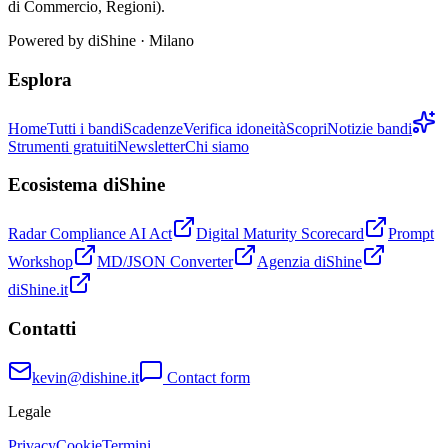
di Commercio, Regioni).
Powered by
diShine
· Milano
Esplora
Home
Tutti i bandi
Scadenze
Verifica idoneità
Scopri
Notizie bandi
Strumenti gratuiti
Newsletter
Chi siamo
Ecosistema diShine
Radar Compliance AI Act
Digital Maturity Scorecard
Prompt
Workshop
MD/JSON Converter
Agenzia diShine
diShine.it
Contatti
kevin@dishine.it
Contact form
Legale
Privacy
Cookie
Termini