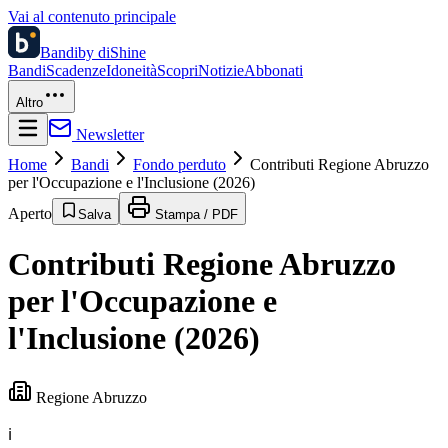
Vai al contenuto principale
Bandi
by diShine
Bandi
Scadenze
Idoneità
Scopri
Notizie
Abbonati
Altro
Newsletter
Home
Bandi
Fondo perduto
Contributi Regione Abruzzo
per l'Occupazione e l'Inclusione (2026)
Aperto
Salva
Stampa / PDF
Contributi Regione Abruzzo
per l'Occupazione e
l'Inclusione (2026)
Regione Abruzzo
ℹ️