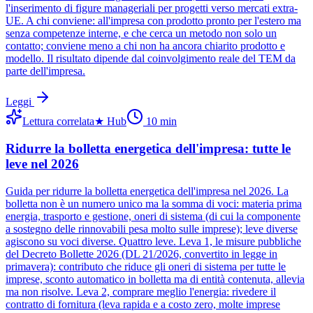
l'inserimento di figure manageriali per progetti verso mercati extra-
UE. A chi conviene: all'impresa con prodotto pronto per l'estero ma
senza competenze interne, e che cerca un metodo non solo un
contatto; conviene meno a chi non ha ancora chiarito prodotto e
modello. Il risultato dipende dal coinvolgimento reale del TEM da
parte dell'impresa.
Leggi
Lettura correlata
★
Hub
10
min
Ridurre la bolletta energetica dell'impresa: tutte le
leve nel 2026
Guida per ridurre la bolletta energetica dell'impresa nel 2026. La
bolletta non è un numero unico ma la somma di voci: materia prima
energia, trasporto e gestione, oneri di sistema (di cui la componente
a sostegno delle rinnovabili pesa molto sulle imprese); leve diverse
agiscono su voci diverse. Quattro leve. Leva 1, le misure pubbliche
del Decreto Bollette 2026 (DL 21/2026, convertito in legge in
primavera): contributo che riduce gli oneri di sistema per tutte le
imprese, sconto automatico in bolletta ma di entità contenuta, allevia
ma non risolve. Leva 2, comprare meglio l'energia: rivedere il
contratto di fornitura (leva rapida e a costo zero, molte imprese