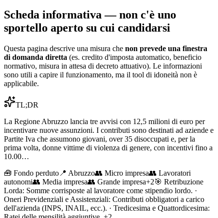
Scheda informativa — non c'è uno
sportello aperto su cui candidarsi
Questa pagina descrive una misura che
non prevede una finestra
di domanda diretta
(es. credito d'imposta automatico, beneficio
normativo, misura in attesa di decreto attuativo). Le informazioni
sono utili a capire il funzionamento, ma il tool di idoneità non è
applicabile.
TL;DR
La Regione Abruzzo lancia tre avvisi con 12,5 milioni di euro per
incentivare nuove assunzioni. I contributi sono destinati ad aziende e
Partite Iva che assumono giovani, over 35 disoccupati e, per la
prima volta, donne vittime di violenza di genere, con incentivi fino a
10.00…
🧰
Fondo perduto
📍 Abruzzo
👥
Micro impresa
👥
Lavoratori
autonomi
👥
Media impresa
👥
Grande impresa
+
2
🎯
Retribuzione
Lorda: Somme corrisposte al lavoratore come stipendio lordo. ·
Oneri Previdenziali e Assistenziali: Contributi obbligatori a carico
dell'azienda (INPS, INAIL, ecc.). · Tredicesima e Quattordicesima:
Ratei delle mensilità aggiuntive.
+2