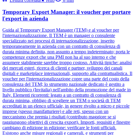
Lettura correlata
★
Hub
8
min
Temporary Export Manager: il voucher per portare
l'export in azienda
Guida al Temporary Export Manager (TEM) e al voucher per
l'internazionalizzazione. Il TEM è un manager o consulente
specializzato nei processi di internazionalizzazione, inserito
temporaneamente in azienda con un contratto di consulenza di
durata minima definita, non assunto a tempo indeterminato; porta le
competenze export che una PMI non ha al suo interno e che
assumere stabilmente sarebbe troppo costoso. Attività tipiche: analisi
dei mercati esteri, ricerca di clienti e partner, sviluppo dei canali
digitali e marketplace internazionali, supporto alla contrattualistica. Il
voucher per l'internazionalizzazione copre una parte del costo della
consulenza del TEM; lo strumento nazionale dedicato è gestito a
livello pubblico (Invitalia) nell'ambito della promozione del made in
Italy. Elementi ricorrenti: legato a un contratto di consulenza di
durata minima, obbligo di scegliere un TEM o società di TEM
accreditati in un elenco ufficiale, in genere rivolto a micro e piccole
imprese (spesso manifatturiere) e alle reti, spesso con un
meccanismo che premia i risultati (contributo maggiore se si
raggiungono obiettivi di crescita export). Importi, requisiti e finestre
cambiano di edizione in edizione: verificare le fonti ufficiali.
Esistono anche misure regionali e camerali, e strumenti per