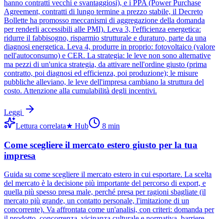
hanno contratti vecchi e svantaggiosi), e i PPA (Power Purchase
Agreement, contratti di lungo termine a prezzo stabile, il Decreto
Bollette ha promosso meccanismi di aggregazione della domanda
per renderli accessibili alle PMI). Leva 3, l'efficienza energetica:
ridurre il fabbisogno, risparmio strutturale e duraturo, parte da una
diagnosi energetica. Leva 4, produrre in proprio: fotovoltaico (valore
nell'autoconsumo) e CER. La strategia: le leve non sono alternative
ma pezzi di un'unica strategia, da attivare nell'ordine giusto (prima
contratto, poi diagnosi ed efficienza, poi produzione); le misure
pubbliche alleviano, le leve dell'impresa cambiano la struttura del
costo. Attenzione alla cumulabilità degli incentivi.
Leggi
Lettura correlata
★
Hub
8
min
Come scegliere il mercato estero giusto per la tua
impresa
Guida su come scegliere il mercato estero in cui esportare. La scelta
del mercato è la decisione più importante del percorso di export, e
quella più spesso presa male, perché presa per ragioni sbagliate (il
mercato più grande, un contatto personale, l'imitazione di un
concorrente). Va affrontata come un'analisi, con criteri: domanda per
il prodotto, concorrenza, vicinanza culturale e normativa, barriere