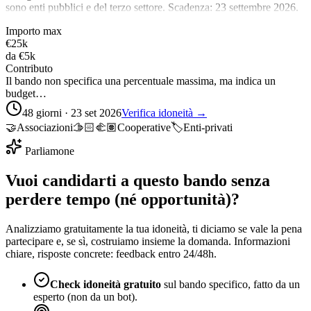
sono enti pubblici e del terzo settore. Scadenza: 23 settembre 2026.
Importo max
€25k
da
€5k
Contributo
Il bando non specifica una percentuale massima, ma indica un
budget…
48 giorni · 23 set 2026
Verifica idoneità →
🤝
Associazioni
🫱🏻‍🫲🏽
Cooperative
🏷️
Enti-privati
Parliamone
Vuoi candidarti a questo bando senza
perdere tempo (né opportunità)?
Analizziamo gratuitamente la tua idoneità, ti diciamo se vale la pena
partecipare e, se sì, costruiamo insieme la domanda. Informazioni
chiare, risposte concrete: feedback entro 24/48h.
Check idoneità gratuito
sul bando specifico, fatto da un
esperto (non da un bot).