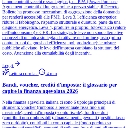
hanno contratti vecchi e svantaggiosi), e i PPA (Power Purchase
Agreement, contratti di lungo termine a prezzo stabile, il Decreto
Bollette ha promosso meccanismi di aggregazione della domanda
per renderli accessibili alle PMI). Leva 3, l'efficienza energetica:
ridurre il fabbisogno, risparmio strutturale e duraturo, parte da una
diagnosi energetica. Leva 4, produrre in proprio: fotovoltaico (valore
nell'autoconsumo) e CER. La strategia: le leve non sono alternative
ma pezzi di un'unica strategia, da attivare nell'ordine giusto (prima
contratto, poi diagnosi ed efficienza, poi produzione); le misure
pubbliche alleviano, le leve dell'impresa cambiano la struttura del
costo. Attenzione alla cumulabilità degli incentivi.
Leggi
Lettura correlata
4
min
Bandi, voucher, crediti d'imposta: il glossario per
capire la finanza agevolata 2026
Nella finanza agevolata italiana ci sono 6 tipologie principali di
strumenti: voucher (rimborso a percentuale fissa fino a un
massimale), crediti d'imposta (sconto fiscale), fondi perduti
(contributi non rimborsabili), finanziamenti agevolati (prestiti a tasso
zero o ridotto), contributi in conto capitale (fondo perduto su
investimenti specifici), contratti di sviluppo (mix di tutti gli strumenti