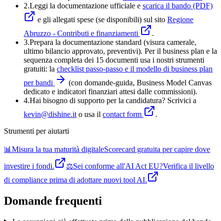
2.
Leggi la documentazione ufficiale e
scarica il bando (PDF)
e gli allegati spese (se disponibili) sul sito
Regione
Abruzzo - Contributi e finanziamenti
.
3
.
Prepara la documentazione standard (visura camerale,
ultimo bilancio approvato, preventivi). Per il business plan e la
sequenza completa dei 15 documenti usa i nostri strumenti
gratuiti: la
checklist passo-passo e il modello di business plan
per bandi
(con domande-guida, Business Model Canvas
dedicato e indicatori finanziari attesi dalle commissioni).
4
.
Hai bisogno di supporto per la candidatura? Scrivici a
kevin@dishine.it
o usa il
contact form
.
Strumenti per aiutarti
📊
Misura la tua maturità digitale
Scorecard gratuita per capire dove
investire i fondi.
⚖️
Sei conforme all'AI Act EU?
Verifica il livello
di compliance prima di adottare nuovi tool AI.
Domande frequenti