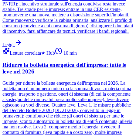
PNRR); l'incentivo strutturale sull'energia condivisa resta invece
stabile. Tre strade per le imprese: entrare in una CER esistente,
promuoverne una nuova, mettere a disposizione superfici/impianti.
Come muoversi: verificare la cabina primaria, analizzare il profilo di
consumo (conviene a chi consuma di giorno), distinguere i due piani
di incentivo, farsi affiancare da tecnici, verificare i bandi regionali.
Leggi
Lettura correlata
★
Hub
10
min
Ridurre la bolletta energetica dell'impresa: tutte le
leve nel 2026
Guida per ridurre la bolletta energetica dell'impresa nel 2026. La
bolletta non è un numero unico ma la somma di voci: materia prima
energia, trasporto e gestione, oneri di sistema (di cui la componente
a sostegno delle rinnovabili pesa molto sulle imprese); leve diverse
agiscono su voci diverse. Quattro leve. Leva 1, le misure pubbliche
del Decreto Bollette 2026 (DL 21/2026, convertito in legge in
primavera): contributo che riduce gli oneri di sistema per tutte le
imprese, sconto automatico in bolletta ma di entità contenuta, allevia
ma non risolve. Leva 2, comprare meglio l'energia: rivedere il
contratto di fornitura (leva rapida e a costo zero, molte imprese