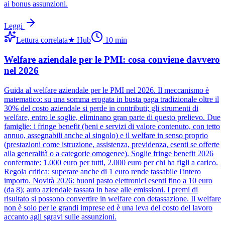
ai bonus assunzioni.
Leggi
Lettura correlata
★
Hub
10
min
Welfare aziendale per le PMI: cosa conviene davvero
nel 2026
Guida al welfare aziendale per le PMI nel 2026. Il meccanismo è
matematico: su una somma erogata in busta paga tradizionale oltre il
30% del costo aziendale si perde in contributi; gli strumenti di
welfare, entro le soglie, eliminano gran parte di questo prelievo. Due
famiglie: i fringe benefit (beni e servizi di valore contenuto, con tetto
annuo, assegnabili anche al singolo) e il welfare in senso proprio
(prestazioni come istruzione, assistenza, previdenza, esenti se offerte
alla generalità o a categorie omogenee). Soglie fringe benefit 2026
confermate: 1.000 euro per tutti, 2.000 euro per chi ha figli a carico.
Regola critica: superare anche di 1 euro rende tassabile l'intero
importo. Novità 2026: buoni pasto elettronici esenti fino a 10 euro
(da 8); auto aziendale tassata in base alle emissioni. I premi di
risultato si possono convertire in welfare con detassazione. Il welfare
non è solo per le grandi imprese ed è una leva del costo del lavoro
accanto agli sgravi sulle assunzioni.