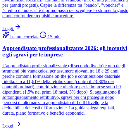
per grandi progetti). Capire la differenza tra "bando", "voucher" e
"credito d'imposta" è il primo passo per scegliere lo strumento giusto
e non confondere requisiti e procedure.
Leggi
Lettura correlata
15
min
Apprendistato professionalizzante 2026: gli incentivi
e gli sgravi per le imprese
L'apprendistato professionalizzante (di secondo livello) e uno degli
strumenti piu vantaggiosi per assumere giovani tra 18 e 29 anni,
perche combina formazione on-the-job e contribuzione datoriale
ridotta: circa 11,61% della retribuzione (contro il 23-30% dei
contratti ordinari), con riduzione ulteriore per le imprese sotto i 9
dipendenti (1,5% nei primi 18 mesi, 3% dopo). Si aggiungono il
sottoinquadramento retributivo, sgravi per chi prosegue dopo
percorsi di alternanza o apprendistato di I e III livello, e la
deducibilita dei costi di formazione. La guida spiega requisiti,
durata, piano formativo e benefici economici.
Leggi