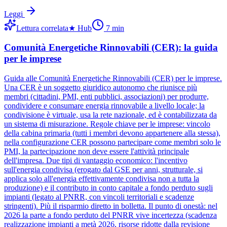
Leggi
Lettura correlata
★
Hub
7
min
Comunità Energetiche Rinnovabili (CER): la guida
per le imprese
Guida alle Comunità Energetiche Rinnovabili (CER) per le imprese.
Una CER è un soggetto giuridico autonomo che riunisce più
membri (cittadini, PMI, enti pubblici, associazioni) per produrre,
condividere e consumare energia rinnovabile a livello locale; la
condivisione è virtuale, usa la rete nazionale, ed è contabilizzata da
un sistema di misurazione. Regole chiave per le imprese: vincolo
della cabina primaria (tutti i membri devono appartenere alla stessa),
nella configurazione CER possono partecipare come membri solo le
PMI, la partecipazione non deve essere l'attività principale
dell'impresa. Due tipi di vantaggio economico: l'incentivo
sull'energia condivisa (erogato dal GSE per anni, strutturale, si
applica solo all'energia effettivamente condivisa non a tutta la
produzione) e il contributo in conto capitale a fondo perduto sugli
impianti (legato al PNRR, con vincoli territoriali e scadenze
stringenti). Più il risparmio diretto in bolletta. Il punto di onestà: nel
2026 la parte a fondo perduto del PNRR vive incertezza (scadenza
realizzazione impianti a metà 2026, risorse ridotte dalla revisione