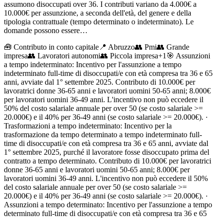
assumono disoccupati over 36. I contributi variano da 4.000€ a
10.000€ per assunzione, a seconda dell'età, del genere e della
tipologia contrattuale (tempo determinato o indeterminato). Le
domande possono essere…
🧰
Contributo in conto capitale
📍 Abruzzo
👥
Pmi
👥
Grande
impresa
👥
Lavoratori autonomi
👥
Piccola impresa
+
1
🎯
Assunzioni
a tempo indeterminato: Incentivo per l'assunzione a tempo
indeterminato full-time di disoccupati/e con età compresa tra 36 e 65
anni, avviate dal 1° settembre 2025. Contributo di 10.000€ per
lavoratrici donne 36-65 anni e lavoratori uomini 50-65 anni; 8.000€
per lavoratori uomini 36-49 anni. L'incentivo non può eccedere il
50% del costo salariale annuale per over 50 (se costo salariale >=
20.000€) e il 40% per 36-49 anni (se costo salariale >= 20.000€). ·
Trasformazioni a tempo indeterminato: Incentivo per la
trasformazione da tempo determinato a tempo indeterminato full-
time di disoccupati/e con età compresa tra 36 e 65 anni, avviate dal
1° settembre 2025, purché il lavoratore fosse disoccupato prima del
contratto a tempo determinato. Contributo di 10.000€ per lavoratrici
donne 36-65 anni e lavoratori uomini 50-65 anni; 8.000€ per
lavoratori uomini 36-49 anni. L'incentivo non può eccedere il 50%
del costo salariale annuale per over 50 (se costo salariale >=
20.000€) e il 40% per 36-49 anni (se costo salariale >= 20.000€). ·
Assunzioni a tempo determinato: Incentivo per l'assunzione a tempo
determinato full-time di disoccupati/e con età compresa tra 36 e 65