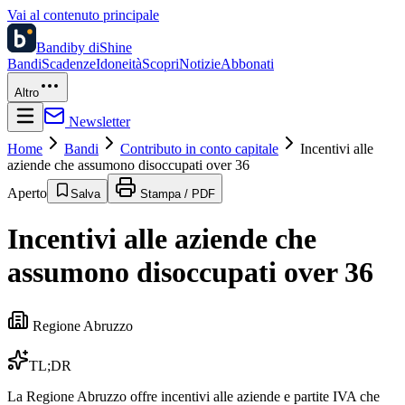
Vai al contenuto principale
Bandi
by diShine
Bandi
Scadenze
Idoneità
Scopri
Notizie
Abbonati
Altro
Newsletter
Home
Bandi
Contributo in conto capitale
Incentivi alle
aziende che assumono disoccupati over 36
Aperto
Salva
Stampa / PDF
Incentivi alle aziende che
assumono disoccupati over 36
Regione Abruzzo
TL;DR
La Regione Abruzzo offre incentivi alle aziende e partite IVA che