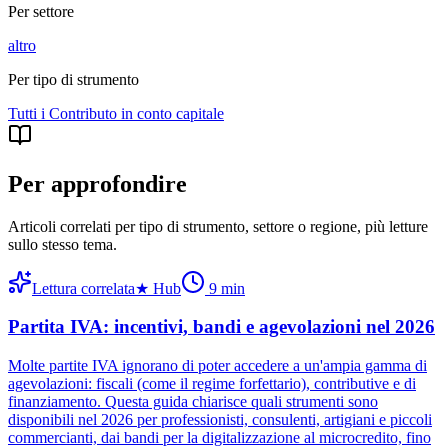
Per settore
altro
Per tipo di strumento
Tutti i
Contributo in conto capitale
Per approfondire
Articoli correlati per tipo di strumento, settore o regione
, più letture
sullo stesso tema.
Lettura correlata
★
Hub
9
min
Partita IVA: incentivi, bandi e agevolazioni nel 2026
Molte partite IVA ignorano di poter accedere a un'ampia gamma di
agevolazioni: fiscali (come il regime forfettario), contributive e di
finanziamento. Questa guida chiarisce quali strumenti sono
disponibili nel 2026 per professionisti, consulenti, artigiani e piccoli
commercianti, dai bandi per la digitalizzazione al microcredito, fino