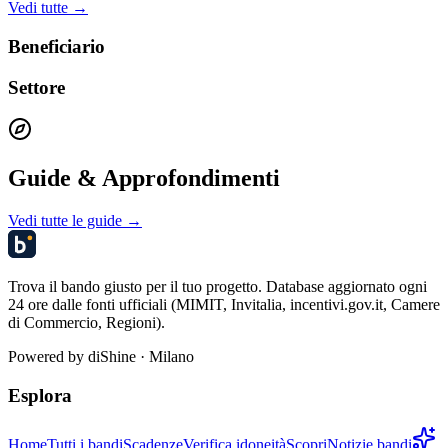
Vedi tutte →
Beneficiario
Settore
Guide & Approfondimenti
Vedi tutte le guide →
Trova il bando giusto per il tuo progetto. Database aggiornato ogni
24 ore dalle fonti ufficiali (MIMIT, Invitalia, incentivi.gov.it, Camere
di Commercio, Regioni).
Powered by
diShine
· Milano
Esplora
Home
Tutti i bandi
Scadenze
Verifica idoneità
Scopri
Notizie bandi