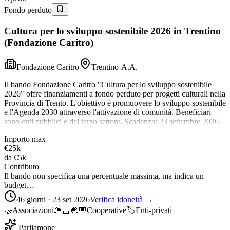
Fondo perduto
Cultura per lo sviluppo sostenibile 2026 in Trentino
(Fondazione Caritro)
Fondazione Caritro
Trentino-A.A.
Il bando Fondazione Caritro "Cultura per lo sviluppo sostenibile
2026" offre finanziamenti a fondo perduto per progetti culturali nella
Provincia di Trento. L'obiettivo è promuovere lo sviluppo sostenibile
e l'Agenda 2030 attraverso l'attivazione di comunità. Beneficiari
sono enti pubblici e del terzo settore. Scadenza: 23 settembre 2026.
Importo max
€25k
da
€5k
Contributo
Il bando non specifica una percentuale massima, ma indica un
budget…
46 giorni · 23 set 2026
Verifica idoneità →
🤝
Associazioni
🫱🏻‍🫲🏽
Cooperative
🏷️
Enti-privati
Parliamone