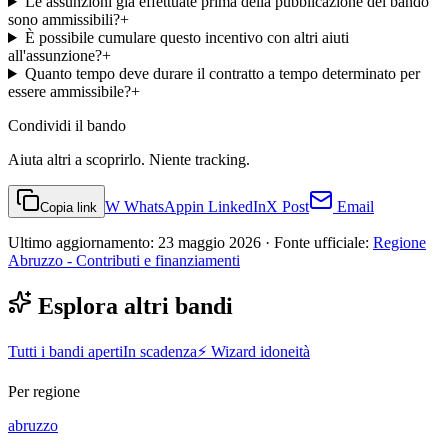
Le assunzioni già effettuate prima della pubblicazione del bando
sono ammissibili?
+
È possibile cumulare questo incentivo con altri aiuti
all'assunzione?
+
Quanto tempo deve durare il contratto a tempo determinato per
essere ammissibile?
+
Condividi
il bando
Aiuta altri a scoprirlo. Niente tracking.
W
WhatsApp
in
LinkedIn
X
Post
Email
Copia link
Ultimo aggiornamento:
23 maggio 2026
· Fonte ufficiale:
Regione
Abruzzo - Contributi e finanziamenti
Esplora altri bandi
Tutti i bandi aperti
In scadenza
⚡ Wizard idoneità
Per regione
abruzzo